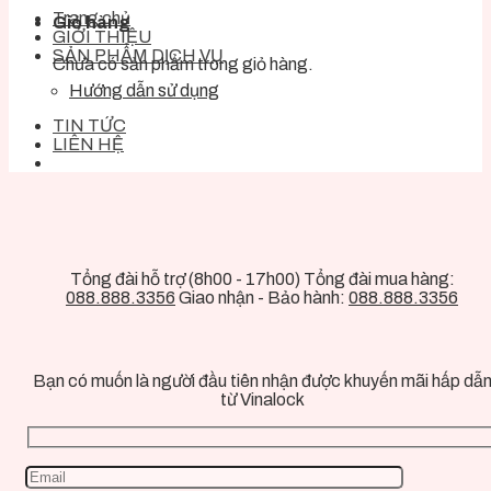
Trang chủ
Giỏ hàng
GIỚI THIỆU
SẢN PHẨM DỊCH VỤ
Chưa có sản phẩm trong giỏ hàng.
Hướng dẫn sử dụng
TIN TỨC
LIÊN HỆ
Tổng đài hỗ trợ (8h00 - 17h00) Tổng đài mua hàng:
088.888.3356
Giao nhận - Bảo hành:
088.888.3356
Bạn có muốn là người đầu tiên nhận được khuyến mãi hấp dẫ
từ Vinalock