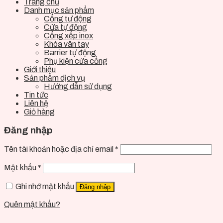
Trang chủ
Danh mục sản phẩm
Cổng tự động
Cửa tự động
Cổng xếp inox
Khóa vân tay
Barrier tự động
Phụ kiện cửa cổng
Giới thiệu
Sản phẩm dịch vụ
Hướng dẫn sử dụng
Tin tức
Liên hệ
Giỏ hàng
Đăng nhập
Tên tài khoản hoặc địa chỉ email
*
Mật khẩu
*
Ghi nhớ mật khẩu
Đăng nhập
Quên mật khẩu?