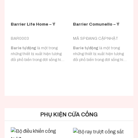
Barrier Life Home – Ý
Barrier Comunello – Ý
B
BAR0003
MÃ SP ĐANG CẬP NHẬT
B
Barie tự động
là một trong
Barie tự động
là một trong
B
những thiết bị xuất hiện tương
những thiết bị xuất hiện tương
n
đối phổ biến trong đời sống hiện
đối phổ biến trong đời sống hiện
đ
tại. Được đóng vai trò là điều
tại. Được đóng vai trò là điều
t
chỉnh lưu lượng xe cộ qua lại tại
chỉnh lưu lượng xe cộ qua lại tại
c
các cửa ngõ giao thông, cổng ra
các cửa ngõ giao thông, cổng ra
c
vào của các cơ quan, xí nghiệp,
vào của các cơ quan, xí nghiệp,
v
bãi giữ xe,….
bãi giữ xe,….
b
PHỤ KIỆN CỬA CỔNG