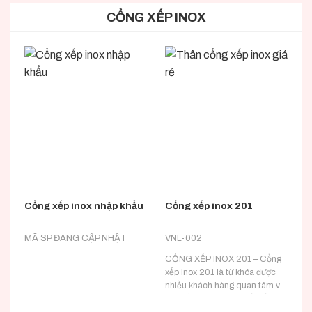
CỔNG XẾP INOX
Cổng xếp inox nhập khẩu
Cổng xếp inox 201
C
MÃ SP ĐANG CẬP NHẬT
VNL-002
V
CỔNG XẾP INOX 201 – Cổng
C
xếp inox 201 là từ khóa được
x
nhiều khách hàng quan tâm và
n
tìm kiếm hiện nay. – Để hiểu
t
được chính xác lý do vì sao
đ