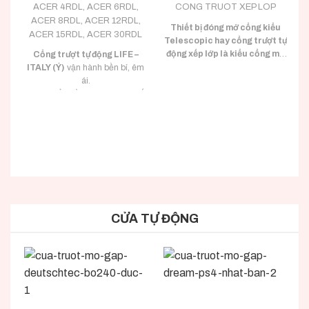
ACER 4RDL, ACER 6RDL,
CONG TRUOT XEP LOP
ACER 8RDL, ACER 12RDL,
Thiết bị đóng mở cổng kiểu
ACER 15RDL, ACER 30RDL
Telescopic hay cổng trượt tự
động xếp lớp là kiểu cổng mở
Cổng trượt tự động LIFE –
trượt tự động 2 cánh cùng
ITALY (Ý)
vận hành bền bỉ, êm
Bảo hành dài hạn lên tới 36
trượt về một phía.
ái.
tháng
Cổng trượt xếp lớp sử dụng Mô
Nhập khẩu đồng bộ 100% tại Ý.
tơ
TMT AUTOMATION.
Đầy đủ hồ sơ CO/CQ nhập
Công trượt xếp lớp sử dụng
Mô
khẩu.
tơ COMUNELLO.
Đa dạng tải trọng phù hợp với
Công trượt xếp lớp sử dụng
Mô
mọi loại tải trọng cánh cổng.
tơ LIFE.
CỬA TỰ ĐỘNG