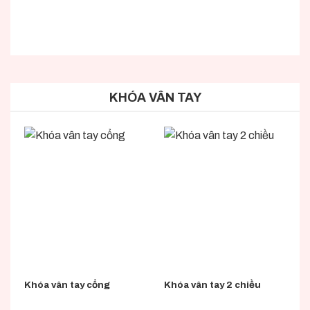
cổng xếp điện có giá thành rẻ
c
hay cao chúng ta cùng tìm hiểu
h
chi tiết về loại cổng xếp inox
c
này….
n
KHÓA VÂN TAY
Khóa vân tay cổng
Khóa vân tay 2 chiều
K