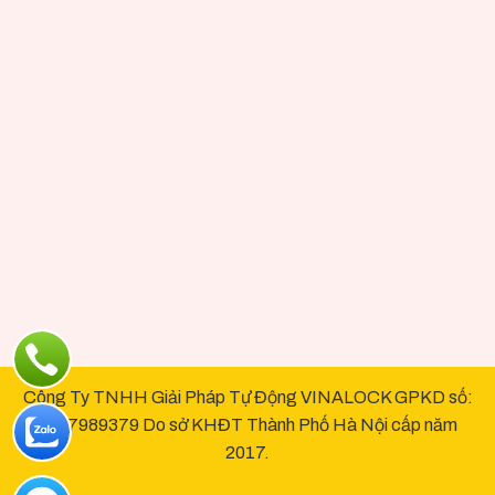
Công Ty TNHH Giải Pháp Tự Động VINALOCK GPKD số:
0107989379 Do sở KHĐT Thành Phố Hà Nội cấp năm
2017.