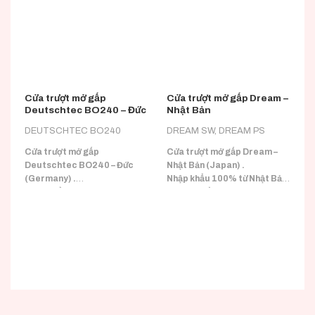
Cửa trượt mở gấp
Cửa trượt mở gấp Dream –
C
Deutschtec BO240 – Đức
Nhật Bản
T
DEUTSCHTEC BO240
DREAM SW, DREAM PS
D
D
Cửa trượt mở gấp
Cửa trượt mở gấp Dream –
Deutschtec BO240 – Đức
Nhật Bản (Japan) .
C
(Germany) .
Nhập khẩu 100% từ Nhật Bản
D
Nhập khẩu 100% từ Đức
(Japan) đầy đủ CO/CQ.
N
(Germany) đầy đủ CO/CQ.
Q