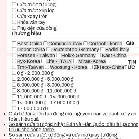
Cửa trượt tự động
Cửa trượt xếp lớp
Cửa xoay tròn
Khóa vân tay
Phụ kiện cửa cổng
Thương hiệu
Giá
Bbst-China
Comunello-italy
Cortech - korea
Deper-China
Deutschtec-Germany
Fadini-italy
Foresee - Taiwan
Holux-Germany
Kast-China
Kyk-Korea
Life - ITALY
Mirae-Korea
TIN
Tmt-Taiwan
Woosung - Korea
Zkteco-China
TỨC
0 ₫ - 2.000.000 ₫
2.000.000 ₫ - 5.000.000 ₫
5.000.000 ₫ - 8.000.000 ₫
8.000.000 ₫ - 11.000.000 ₫
11.000.000 ₫ - 14.000.000 ₫
14.000.000 ₫ - 17.000.000 ₫
17.000.000 ₫+
Cửa tự động liên tục đóng mở: nguyên nhân và cách xử lý an
toàn, hiệu quả
So sánh cửa tự động Nhật Bản và Hàn Quốc: đâu là lựa chọn
tối ưu cho công trình?
So sánh cửa trượt tự động và cửa mở quay tự động