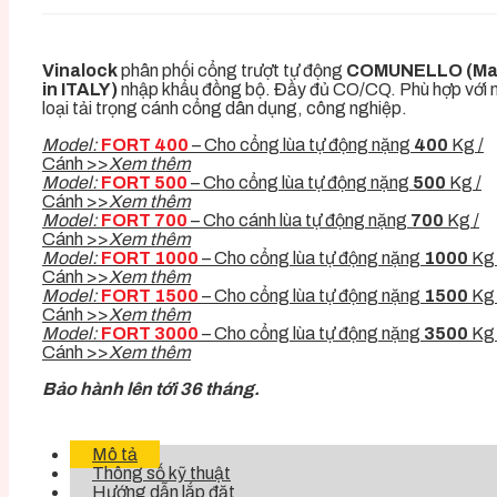
Vinalock
phân phối cổng trượt tự động
COMUNELLO (M
in ITALY)
nhập khẩu đồng bộ. Đầy đủ CO/CQ. Phù hợp với 
loại tải trọng cánh cổng dân dụng, công nghiệp.
Model:
FORT 400
– Cho cổng lùa tự động nặng
400
Kg /
Cánh >>
Xem thêm
Model:
FORT 500
– Cho cổng lùa tự động nặng
500
Kg /
Cánh >>
Xem thêm
Model:
FORT 700
– Cho cánh lùa tự động nặng
700
Kg /
Cánh >>
Xem thêm
Model:
FORT 1000
– Cho cổng lùa tự động nặng
1000
Kg 
Cánh >>
Xem thêm
Model:
FORT 1500
– Cho cổng lùa tự động nặng
1500
Kg 
Cánh >>
Xem thêm
Model:
FORT 3000
– Cho cổng lùa tự động nặng
3500
Kg 
Cánh >>
Xem thêm
Bảo hành lên tới 36 tháng.
Mô tả
Thông số kỹ thuật
Hướng dẫn lắp đặt