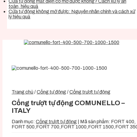
Cửa tự động mất điện có mở được không? Cách xử lý an
toàn, hiệu quả
Cửa tự động không mở được: Nguyên nhân chính và cách xử
lý hiệu quả
Trang chủ
/
Cổng tự động
/
Cổng trượt tự động
Cổng trượt tự động COMUNELLO –
ITALY
Danh mục:
Cổng trượt tự động
|
Mã sản phẩm:
FORT 400,
FORT 500,FORT 700,FORT 1000,FORT 1500,FORT 35