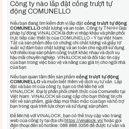
Công ty nào lắp đặt cổng trượt tự
động COMUNELLO
Nếu bạn đang tìm kiếm đơn vị lắp đặt
cổng trượt tự động
COMUNELLO
chất lượng và an toàn
.
Công ty TNHH Giải
pháp tự động VINALOCK là đơn vị nhập khẩu và phân phối
trực tiếp các thiết bị của COMUNELLO – Ý tại Việt Nam.
Tất cả sản phẩm đều có chứng chỉ chất lượng và giấy tờ
xuất xứ đảm bảo chất lượng và an toàn cho người sử dụng.
Với nhiều loại sản phẩm cổng trượt khác nhau và dịch vụ
hậu mãi chuyên nghiệp. VINALOCK sẽ là đối tác tin cậy
của bạn trong việc bảo vệ và nâng cao giá trị cho ngôi nhà
của bạn.
Nếu bạn quan tâm đến sản phẩm
cổng trượt tự động
COMUNELLO
và muốn biết thêm về dịch vụ tư vấn. Lắp
đặt và bảo trì của công ty, bạn có thể liên hệ với
VINALOCK. Đại lý phân phối chính thức của Comunello tại
Việt Nam. VINALOCK sẽ cung cấp cho bạn thông tin chi
tiết về sản phẩm, giải đáp mọi thắc mắc của bạn và hỗ trợ
bạn trong quá trình lựa chọn và sử dụng sản phẩm.
Để liên hệ với VINALOCK, bạn có thể truy cập vào trang
web của công ty tại địa chỉ
https://vinalock.vn/
hoặc gọi
điện thoại đến số hotline: 088.888.3356 để được tư vấn và