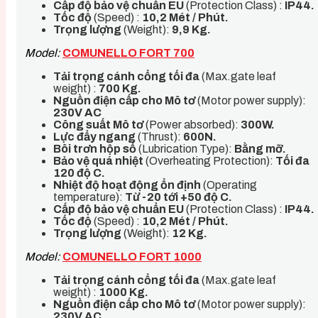
Cấp độ bảo vệ chuẩn EU
(Protection Class) :
IP44.
Tốc độ
(Speed) :
10,2 Mét / Phút
.
Trọng lượng
(Weight):
9,9 Kg.
Model:
COMUNELLO FORT 700
Tải trọng cánh cổng tối đa
(Max.gate leaf
weight) :
700 Kg.
Nguồn điện cấp cho Mô tơ
(Motor power supply):
230V AC
Công suất Mô tơ
(Power absorbed):
300W.
Lực đẩy ngang
(Thrust):
600N.
Bôi trơn hộp số
(Lubrication Type):
Bằng mỡ.
Bảo vệ quá nhiệt
(Overheating Protection):
Tối đa
120 độ C.
Nhiệt độ hoạt động ổn định
(Operating
temperature):
Từ -20 tới +50 độ C.
Cấp độ bảo vệ chuẩn EU
(Protection Class) :
IP44.
Tốc độ
(Speed) :
10,2 Mét / Phút.
Trọng lượng
(Weight):
12 Kg.
Model:
COMUNELLO FORT 1000
Tải trọng cánh cổng tối đa
(Max.gate leaf
weight) :
1000 Kg.
Nguồn điện cấp cho Mô tơ
(Motor power supply):
230V AC