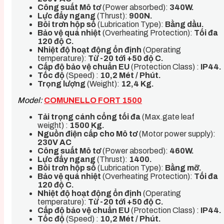
Công suất Mô tơ
(Power absorbed):
340W.
Lực đẩy ngang
(Thrust):
900N.
Bôi trơn hộp số
(Lubrication Type):
Bằng dầu.
Bảo vệ quá nhiệt
(Overheating Protection):
Tối đa
120 độ C.
Nhiệt độ hoạt động ổn định
(Operating
temperature):
Từ -20 tới +50 độ C.
Cấp độ bảo vệ chuẩn EU
(Protection Class) :
IP44.
Tốc độ
(Speed) :
10,2 Mét / Phút
.
Trọng lượng
(Weight):
12,4 Kg.
Model:
COMUNELLO FORT 1500
Tải trọng cánh cổng tối đa
(Max.gate leaf
weight) :
1500 Kg.
Nguồn điện cấp cho Mô tơ
(Motor power supply):
230V AC
Công suất Mô tơ
(Power absorbed):
460W.
Lực đẩy ngang
(Thrust):
1400
.
Bôi trơn hộp số
(Lubrication Type):
Bằng mỡ.
Bảo vệ quá nhiệt
(Overheating Protection):
Tối đa
120 độ C.
Nhiệt độ hoạt động ổn định
(Operating
temperature):
Từ -20 tới +50 độ C.
Cấp độ bảo vệ chuẩn EU
(Protection Class) :
IP44.
Tốc độ
(Speed) :
10,2 Mét / Phút
.