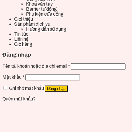
Khóa vân tay
Barrier tự động
Phụ kiện cửa cổng
Giới thiệu
Sản phẩm dịch vụ
Hướng dẫn sử dụng
Tin tức
Liên hệ
Giỏ hàng
Đăng nhập
Tên tài khoản hoặc địa chỉ email
*
Mật khẩu
*
Ghi nhớ mật khẩu
Đăng nhập
Quên mật khẩu?