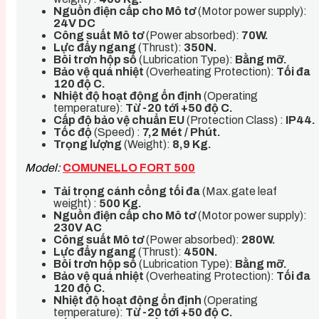
Nguồn điện cấp cho Mô tơ
(Motor power supply):
24V DC
Công suất Mô tơ
(Power absorbed):
70W.
Lực đẩy ngang
(Thrust):
350N.
Bôi trơn hộp số
(Lubrication Type):
Bằng mỡ.
Bảo vệ quá nhiệt
(Overheating Protection):
Tối đa
120 độ C.
Nhiệt độ hoạt động ổn định
(Operating
temperature):
Từ -20 tới +50 độ C.
Cấp độ bảo vệ chuẩn EU
(Protection Class) :
IP44.
Tốc độ
(Speed) :
7,2 Mét / Phút
.
Trọng lượng
(Weight):
8,9 Kg.
Model:
COMUNELLO FORT 500
Tải trọng cánh cổng tối đa
(Max.gate leaf
weight) :
500 Kg.
Nguồn điện cấp cho Mô tơ
(Motor power supply):
230V AC
Công suất Mô tơ
(Power absorbed):
280W.
Lực đẩy ngang
(Thrust):
450N.
Bôi trơn hộp số
(Lubrication Type):
Bằng mỡ.
Bảo vệ quá nhiệt
(Overheating Protection):
Tối đa
120 độ C.
Nhiệt độ hoạt động ổn định
(Operating
temperature):
Từ -20 tới +50 độ C.