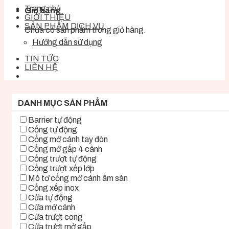
Trang chủ
Giỏ hàng
GIỚI THIỆU
SẢN PHẨM DỊCH VỤ
Chưa có sản phẩm trong giỏ hàng.
Hướng dẫn sử dụng
TIN TỨC
LIÊN HỆ
DANH MỤC SẢN PHẨM
Barrier tự động
Cổng tự động
Cổng mở cánh tay đòn
Cổng mở gấp 4 cánh
Cổng trượt tự động
Cổng trượt xếp lớp
Mô tơ cổng mở cánh âm sàn
Cổng xếp inox
Cửa tự động
Cửa mở cánh
Cửa trượt cong
Cửa trượt mở gấp