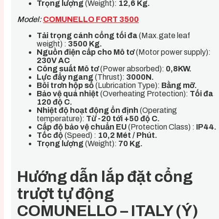
Trọng lượng
(Weight):
12,6 Kg.
Model:
COMUNELLO FORT 3500
Tải trọng cánh cổng tối đa
(Max.gate leaf
weight) :
3500 Kg.
Nguồn điện cấp cho Mô tơ
(Motor power supply):
230V AC
Công suất Mô tơ
(Power absorbed):
0,8KW.
Lực đẩy ngang
(Thrust):
3000N
.
Bôi trơn hộp số
(Lubrication Type):
Bằng mỡ.
Bảo vệ quá nhiệt
(Overheating Protection):
Tối đa
120 độ C.
Nhiệt độ hoạt động ổn định
(Operating
temperature):
Từ -20 tới +50 độ C.
Cấp độ bảo vệ chuẩn EU
(Protection Class) :
IP44.
Tốc độ
(Speed) :
10,2 Mét / Phút
.
Trọng lượng
(Weight):
70 Kg.
Hướng dẫn lắp đặt cổng
trượt tự động
COMUNELLO – ITALY (Ý)