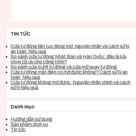
TIN TỨC
Cửa tự động liên tục đóng mở: nguyên nhân và cách xử lý
an toàn, hiệu quả
So sánh cửa tự động Nhật Bản và Hàn Quốc: đâu là lựa
chọn tối ưu cho công trình?
So sánh cửa trượt tự động và cửa mở quay tự động
Cửa tự động mất điện có mở được không? Cách xử lý an
toàn, hiệu quả
Cửa tự động không mở được: Nguyên nhân chính và cách
xử lý hiệu quả
Danh mục
Hướng dẫn sử dụng
Sản phẩm dịch vụ
Tin tức