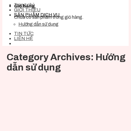
Trang chủ
Giỏ hàng
GIỚI THIỆU
SẢN PHẨM DỊCH VỤ
Chưa có sản phẩm trong giỏ hàng.
Hướng dẫn sử dụng
TIN TỨC
LIÊN HỆ
Category Archives:
Hướng
dẫn sử dụng