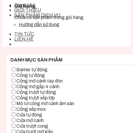
Trang chủ
Giỏ hàng
GIỚI THIỆU
SẢN PHẨM DỊCH VỤ
Chưa có sản phẩm trong giỏ hàng.
Hướng dẫn sử dụng
TIN TỨC
LIÊN HỆ
DANH MỤC SẢN PHẨM
Barrier tự động
Cổng tự động
Cổng mở cánh tay đòn
Cổng mở gấp 4 cánh
Cổng trượt tự động
Cổng trượt xếp lớp
Mô tơ cổng mở cánh âm sàn
Cổng xếp inox
Cửa tự động
Cửa mở cánh
Cửa trượt cong
Cửa trượt mở gấp