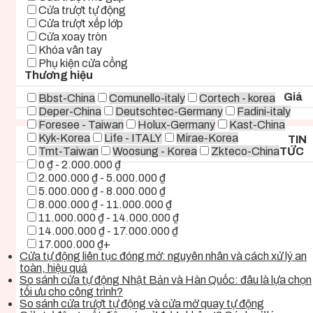
Cửa trượt tự động
Cửa trượt xếp lớp
Cửa xoay tròn
Khóa vân tay
Phụ kiện cửa cổng
Thương hiệu
Giá
Bbst-China
Comunello-italy
Cortech - korea
Deper-China
Deutschtec-Germany
Fadini-italy
Foresee - Taiwan
Holux-Germany
Kast-China
Kyk-Korea
Life - ITALY
Mirae-Korea
TIN
Tmt-Taiwan
Woosung - Korea
Zkteco-China
TỨC
0 ₫ - 2.000.000 ₫
2.000.000 ₫ - 5.000.000 ₫
5.000.000 ₫ - 8.000.000 ₫
8.000.000 ₫ - 11.000.000 ₫
11.000.000 ₫ - 14.000.000 ₫
14.000.000 ₫ - 17.000.000 ₫
17.000.000 ₫+
Cửa tự động liên tục đóng mở: nguyên nhân và cách xử lý an
toàn, hiệu quả
So sánh cửa tự động Nhật Bản và Hàn Quốc: đâu là lựa chọn
tối ưu cho công trình?
So sánh cửa trượt tự động và cửa mở quay tự động