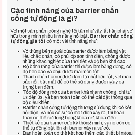
Các tính năng của barrier chắn
cổng tự động là gì?
Với một sản phẩm công nghệ tối tân như vậy, ắt hẳn phải sở
hữu trong mình nhiều tính năng nổi bật.
Barrier chắn cổng
tự động giá tốt
có một vài tính năng như:
Vỏ thùng bên ngoài của barrier được làm bằng vật
liệu chắc chắn, có phủ lớp sơn tĩnh điện, chống được
những khắc nghiệt của thời tiết và độ bền khá cao.
Bộ bánh răng của barrier thì được làm bằng đồng, có
độ bền cao và chịu được mài mòn tốt.
Thanh chắn barrier được làm từ chất liệu tốt, với màu
sắc nổi, bắt mắt để có thể sử dụng được ngay cả
trong ban đêm.
Tốc độ đóng mở của barrier khá nhanh chóng, chỉ từ
1s đến 3s, và bạn hoàn toàn có thể cài đặt thông qua
bộ điều khiển.
Barrier chắn cổng tự động thường sử dụng khi có kết
nối điện, và nếu có sự cố mất điện xảy ra, thì hoàn
toàn có thể sử dụng bằng khóa cơ, khóa điện.
Thiết kế của barrier cực kỳ thông minh, và nó còn có
thể tự động bật lên khi barrier xảy ra sự cố.
Bạn hoàn toàn có thể kết hợp thêm các thiết bị ngoại