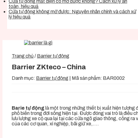
Cửa tự động mất điện có mở được không? Cách xử lý an
toàn, hiệu quả
Cửa tự động không mở được: Nguyên nhân chính và cách xử
lý hiệu quả
Trang chủ
/
Barrier tự động
Barrier ZKteco – China
Danh mục:
Barrier tự động
|
Mã sản phẩm:
BAR0002
Barie tự động
là một trong những thiết bị xuất hiện tương 
phổ biến trong đời sống hiện tại. Được đóng vai trò là điều c
lưu lượng xe cộ qua lại tại các cửa ngõ giao thông, cổng ra 
của các cơ quan, xí nghiệp, bãi giữ xe,….