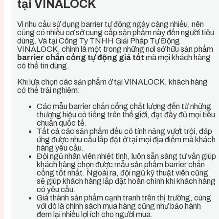
tại VINALOCK
Vì nhu cầu sử dụng barrier tự động ngày càng nhiều, nên
cũng có nhiều cơ sở cung cấp sản phẩm này đến người tiêu
dùng. Và tại Công Ty TNHH Giải Pháp Tự Động
VINALOCK, chính là một trong những nơi sở hữu sản phẩm
barrier chắn cổng tự động giá tốt
mà mọi khách hàng
có thể tin dùng.
Khi lựa chọn các sản phẩm ở tại VINALOCK, khách hàng
có thể trải nghiệm:
Các mẫu barrier chắn cổng chất lượng đến từ những
thương hiệu có tiếng trên thế giới, đạt đầy đủ mọi tiêu
chuẩn quốc tế.
Tất cả các sản phẩm đều có tính năng vượt trội, đáp
ứng được nhu cầu lắp đặt ở tại mọi địa điểm mà khách
hàng yêu cầu.
Đội ngũ nhân viên nhiệt tình, luôn sẵn sàng tư vấn giúp
khách hàng chọn được mẫu sản phẩm barrier chắn
cổng tốt nhất. Ngoài ra, đội ngũ kỹ thuật viên cũng
sẽ giúp khách hàng lắp đặt hoàn chỉnh khi khách hàng
có yêu cầu.
Giá thành sản phẩm cạnh tranh trên thị trường, cùng
với đó là chính sách mua hàng cũng như bảo hành
đem lại nhiều lợi ích cho người mua.