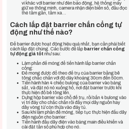
vi khác với barrier như đèn báo động, hệ thống máy
giữ xe thông minh, camera nhận diện biển số, đầu đọc
thẻ tầm gần, tầm xa…
Cách lắp đặt barrier chắn cổng tự
động như thế nào?
Để barrier được hoạt động hiệu quả nhất, bạn cần phải biết
cách lắp đặt chúng. Các bước để lắp
barrier chắn cổng
tự động giá tốt
như sau:
Làm phần đế móng để tiến hành lắp barrier chắn
cổng:
Đế mong được đổ theo đế trụ của barrier bằng bê
tông chắc chắn với độ dày khoảng 30cm đến 50cm.
Tiến hành hàn 4 chiếc bulong của barrier vào bảng
sắt, và đặt nó nó xuống hố, nơi đặt barrier trước khi
thực hiện đổ bê tông lên.
Dựng hộp barrier vào chỗ đế trụ, rồi bắn 4 bulong vào
vị trí đáy cho chắc chắn rồi đẩy mọi dây nguồn hay
dây vòng từ còn thừa vào đáy tủ.
Sau khi làm phần đế móng, tiếp tục thực hiện đấu dây
điện nguồn cho barrier:
Tiến hành đầu dây điện vào bảng main điều khiển và
cài đặt tần số phù hợp cho nó.