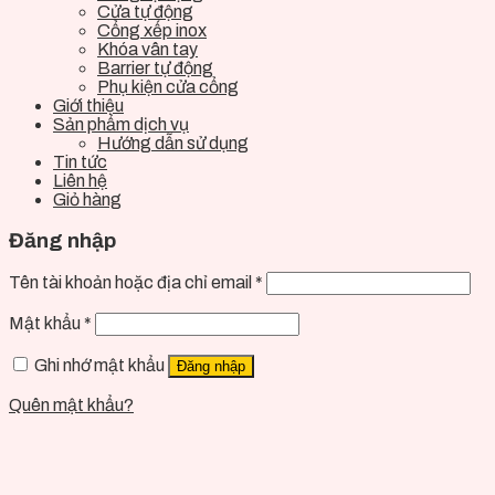
Cửa tự động
Cổng xếp inox
Khóa vân tay
Barrier tự động
Phụ kiện cửa cổng
Giới thiệu
Sản phẩm dịch vụ
Hướng dẫn sử dụng
Tin tức
Liên hệ
Giỏ hàng
Đăng nhập
Tên tài khoản hoặc địa chỉ email
*
Mật khẩu
*
Ghi nhớ mật khẩu
Đăng nhập
Quên mật khẩu?