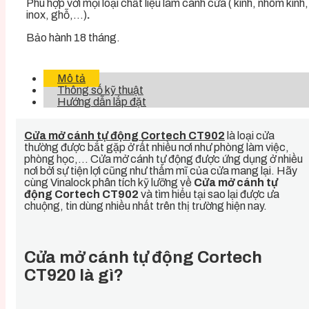
Phù hợp với mọi loại chất liệu làm cánh cửa ( kính, nhôm kính,
inox, ghỗ,…)
.
Bảo hành 18 tháng.
Mô tả
Thông số kỹ thuật
Hướng dẫn lắp đặt
Cửa mở cánh tự động Cortech CT902
là loại cửa
thường được bắt gặp ở rất nhiều nơi như phòng làm việc,
phòng học,… Cửa mở cánh tự động được ứng dụng ở nhiều
nơi bởi sự tiện lợi cũng như thẩm mĩ của cửa mang lại. Hãy
cùng Vinalock phân tích kỹ lưỡng về
Cửa mở cánh tự
động Cortech CT902
và tìm hiểu tại sao lại được ưa
chuộng, tin dùng nhiều nhất trên thị trường hiện nay.
Cửa mở cánh tự động Cortech
CT920 là gì?