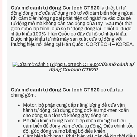
C
ửa mở cánh tự động Cortech CT920
là thiết bị tự
động đóng mở cửa sử dụng mô tơ với cảm biến hồng ngoại.
Khi cảm biến hồng ngoại phát hiện có người ra vào cửa sẽ
tự động mở mà không cần tác động của tay. Sau một thời
gian được lập trình, cửa sẽ tự động đóng lại. Thiết bị được
nhập khẩu 100% Hàn Quốc có đầy đủ hồ sơ nhập khẩu.
Được nhập khẩu từ nhà máy sản xuất cửa tự động với
thương hiệu nổi tiếng tại Hàn Quốc: CORTECH – KOREA.
Cửa mở cánh tự
động Cortech CT920
Cửa mở cánh tự động Cortech CT920
có
cấu tạo
chung gồm:
Motor: bộ phận cung cấp năng lượng để cửa vận
hành tự động. Sử dụng động cơ kiểu mô-men xoắn
cho công suất lớn và không gây tiếng ồn.
Bộ điều khiển trung tâm: Tiếp nhận những tín hiệu
cảm biến để đóng và mở cửa tự động. Điều chỉnh tốc
độ, góc đóng và mở bằng bộ điều khiển.
Cảm biến kích hoạt: Phát hiện vật cản để kịp thời điều