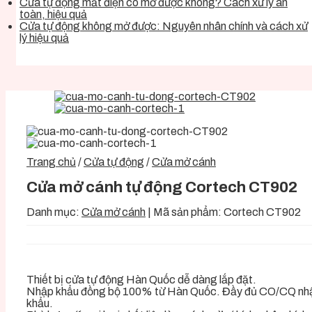
Cửa tự động mất điện có mở được không? Cách xử lý an
toàn, hiệu quả
Cửa tự động không mở được: Nguyên nhân chính và cách xử
lý hiệu quả
Trang chủ
/
Cửa tự động
/
Cửa mở cánh
Cửa mở cánh tự động Cortech CT902
Danh mục:
Cửa mở cánh
|
Mã sản phẩm:
Cortech CT902
Thiết bị cửa tự động Hàn Quốc dễ dàng lắp đặt.
Nhập khẩu đồng bộ 100% từ Hàn Quốc. Đầy đủ CO/CQ nh
khẩu.