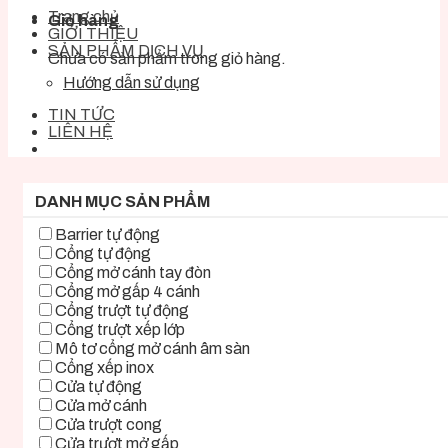
Trang chủ
Giỏ hàng
GIỚI THIỆU
SẢN PHẨM DỊCH VỤ
Chưa có sản phẩm trong giỏ hàng.
Hướng dẫn sử dụng
TIN TỨC
LIÊN HỆ
DANH MỤC SẢN PHẨM
Barrier tự động
Cổng tự động
Cổng mở cánh tay đòn
Cổng mở gấp 4 cánh
Cổng trượt tự động
Cổng trượt xếp lớp
Mô tơ cổng mở cánh âm sàn
Cổng xếp inox
Cửa tự động
Cửa mở cánh
Cửa trượt cong
Cửa trượt mở gấp