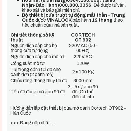
Hotline: (Mua hàng)0984.166.968 / (Giao
Nhận-Bảo Hành)088.888.3356
. Để được tư vấn,
khảo sát và báo giá miễn phí.
Bộ thiết bị cửa trượt tự động mắt thần – Trung
Quốc
được
VINALOCK
bảo hành
12 tháng
theo
tiêu chuẩn của nhà sản xuất.
Chi tiết thông số kỹ
CORTECH
thuật
CT 902
Nguồn điện cấp cho hệ
220V AC (50-
thông cửa tự động
60Hz)
Nguồn điện cấp cho mô tơ.
220V AC
Công suất mô tơ
120W
Tải trọng cánh tối đa cho
2 x 100 Kg
cánh đơn (2 cánh mở)
Chiều rộng thông thuỷ tối đa
3000 mm
3 – 5 s / góc 90
Tốc độ đóng mở góc 90 độ
độ (Có thể
điều chỉnh)
Hướng dẫn lắp đặt thiết bị cửa mở cánh Cortech CT902 –
Hàn Quốc
>>> Đang cập nhật …