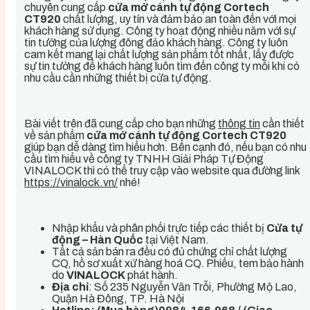
chuyên cung cấp
cửa mở cánh tự động Cortech
CT920
chất lượng, uy tín và đảm bảo an toàn đến với mọi
khách hàng sử dụng. Công ty hoạt động nhiều năm với sự
tin tưởng của lượng đông đảo khách hàng. Công ty luôn
cam kết mang lại chất lượng sản phẩm tốt nhất, lấy được
sự tin tưởng để khách hàng luôn tìm đến công ty mỗi khi có
nhu cầu cần những thiết bị cửa tự động.
Bài viết trên đã cung cấp cho bạn những
thông tin
cần thiết
về sản phẩm
cửa mở cánh tự động Cortech CT920
giúp bạn dễ dàng tìm hiểu hơn. Bên cạnh đó, nếu bạn có nhu
cầu tìm hiểu về công ty TNHH Giải Pháp Tự Động
VINALOCK thì có thể truy cập vào website qua đường link
https://vinalock.vn/
nhé!
Nhập khẩu và phân phối trực tiếp các thiết bị
Cửa tự
động – Hàn Quốc
tại Việt Nam.
Tất cả sản bán ra đều có đủ chứng chỉ chất lượng
CQ, hồ sơ xuất xứ hàng hoá CQ. Phiếu, tem bảo hành
do
VINALOCK
phát hành.
Địa
chỉ
: Số 235 Nguyễn Văn Trỗi, Phường Mộ Lao,
Quận Hà Đông, TP. Hà Nội