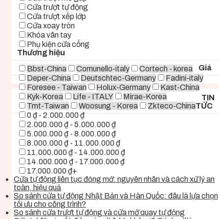
Cửa trượt tự động
Cửa trượt xếp lớp
Cửa xoay tròn
Khóa vân tay
Phụ kiện cửa cổng
Thương hiệu
Giá
Bbst-China
Comunello-italy
Cortech - korea
Deper-China
Deutschtec-Germany
Fadini-italy
Foresee - Taiwan
Holux-Germany
Kast-China
Kyk-Korea
Life - ITALY
Mirae-Korea
TIN
Tmt-Taiwan
Woosung - Korea
Zkteco-China
TỨC
0 ₫ - 2.000.000 ₫
2.000.000 ₫ - 5.000.000 ₫
5.000.000 ₫ - 8.000.000 ₫
8.000.000 ₫ - 11.000.000 ₫
11.000.000 ₫ - 14.000.000 ₫
14.000.000 ₫ - 17.000.000 ₫
17.000.000 ₫+
Cửa tự động liên tục đóng mở: nguyên nhân và cách xử lý an
toàn, hiệu quả
So sánh cửa tự động Nhật Bản và Hàn Quốc: đâu là lựa chọn
tối ưu cho công trình?
So sánh cửa trượt tự động và cửa mở quay tự động