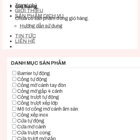
Trang chủ
Giỏ hàng
GIỚI THIỆU
SẢN PHẨM DỊCH VỤ
Chưa có sản phẩm trong giỏ hàng.
Hướng dẫn sử dụng
TIN TỨC
LIÊN HỆ
DANH MỤC SẢN PHẨM
Barrier tự động
Cổng tự động
Cổng mở cánh tay đòn
Cổng mở gấp 4 cánh
Cổng trượt tự động
Cổng trượt xếp lớp
Mô tơ cổng mở cánh âm sàn
Cổng xếp inox
Cửa tự động
Cửa mở cánh
Cửa trượt cong
Cửa trượt mở gấp