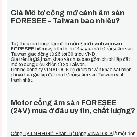
Giá Mô tơ cổng mở cánh âm sàn
FORESEE – Taiwan bao nhiêu?
Tuỳ theo mã trọng tải mô tơ
cổng mở cánh âm sàn
FORESEE
hiện nay trên thị trường giá mô tơ cổng âm sàn
Taiwan giao động từ 26 tới 30 triệu VNĐ.
Giá trên là giá tham khảo và chưa bao gồm chi phí lắp đặt
mô tơ cổng điều khiển từ xa Taiwan.
Liên hệ công ty VINALOCK để được tư vấn khảo sát miễn
phí và báo giá lắp đặt mô tơ cổng âm sàn Taiwan cạnh
tranh nhất.
Motor cổng âm sàn FORESEE
(24V) mua ở đâu uy tín, chất lượng?
Công Ty TNHH Giải Pháp Tự Động VINALOCK
là một đơn