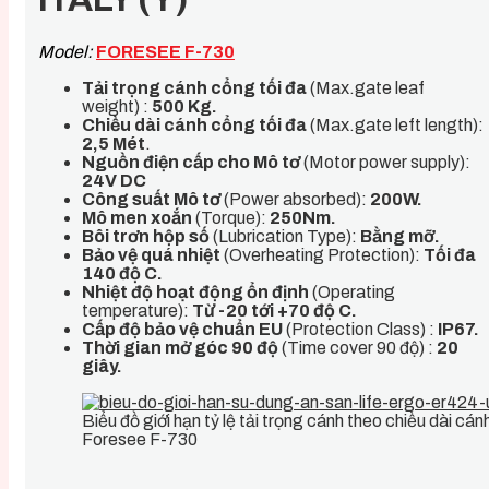
Model:
FORESEE F-730
Tải trọng cánh cổng tối đa
(Max.gate leaf
weight) :
500 Kg.
Chiều dài cánh cổng tối đa
(Max.gate left length):
2,5 Mét
.
Nguồn điện cấp cho Mô tơ
(Motor power supply):
24V DC
Công suất Mô tơ
(Power absorbed):
200W.
Mô men xoắn
(Torque):
250Nm.
Bôi trơn hộp số
(Lubrication Type):
Bằng mỡ.
Bảo vệ quá nhiệt
(Overheating Protection):
Tối đa
140 độ C.
Nhiệt độ hoạt động ổn định
(Operating
temperature):
Từ -20 tới +70 độ C.
Cấp độ bảo vệ chuẩn EU
(Protection Class) :
IP67.
Thời gian mở góc 90 độ
(Time cover 90 độ) :
20
giây
.
Biểu đồ giới hạn tỷ lệ tải trọng cánh theo chiều dài cá
Foresee F-730