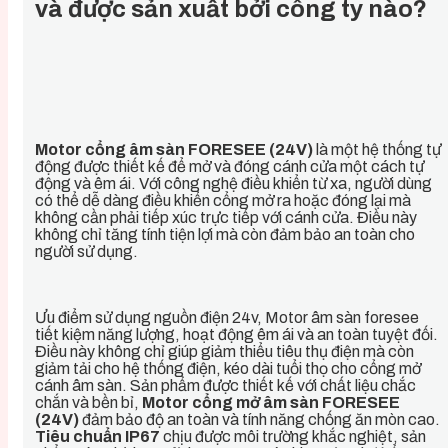
và được sản xuất bởi công ty nào?
Motor cổng âm sàn FORESEE (24V)
là một hệ thống tự
động được thiết kế để mở và đóng cánh cửa một cách tự
động và êm ái. Với công nghệ điều khiển từ xa, người dùng
có thể dễ dàng điều khiển cổng mở ra hoặc đóng lại mà
không cần phải tiếp xúc trực tiếp với cánh cửa. Điều này
không chỉ tăng tính tiện lợi mà còn đảm bảo an toàn cho
người sử dụng.
Ưu điểm sử dụng nguồn điện 24v, Motor âm sàn foresee
tiết kiệm năng lượng, hoạt động êm ái và an toàn tuyệt đối.
Điều này không chỉ giúp giảm thiểu tiêu thụ điện mà còn
giảm tải cho hệ thống điện, kéo dài tuổi thọ cho cổng mở
cánh âm sàn. Sản phẩm được thiết kế với chất liệu chắc
chắn và bền bỉ,
Motor c
ổng mở âm sàn FORESEE
(24V)
đảm bảo độ an toàn và tính năng chống ăn mòn cao.
Tiêu chuẩn IP67
chịu được môi trường khắc nghiệt, sản