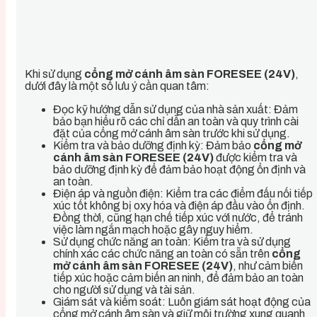
Khi sử dụng
cổng mở cánh âm sàn FORESEE (24V)
,
dưới đây là một số lưu ý cần quan tâm:
Đọc kỹ hướng dẫn sử dụng của nhà sản xuất: Đảm
bảo bạn hiểu rõ các chỉ dẫn an toàn và quy trình cài
đặt của cổng mở cánh âm sàn trước khi sử dụng.
Kiểm tra và bảo dưỡng định kỳ: Đảm bảo
cổng mở
cánh âm sàn FORESEE (24V)
được kiểm tra và
bảo dưỡng định kỳ để đảm bảo hoạt động ổn định và
an toàn.
Điện áp và nguồn điện: Kiểm tra các điểm đấu nối tiếp
xúc tốt không bị oxy hóa và điện áp đầu vào ổn định.
Đồng thời, cũng hạn chế tiếp xúc với nước, để tránh
việc làm ngắn mạch hoặc gây nguy hiểm.
Sử dụng chức năng an toàn: Kiểm tra và sử dụng
chính xác các chức năng an toàn có sẵn trên
cổng
mở cánh âm sàn FORESEE (24V)
, như cảm biến
tiếp xúc hoặc cảm biến an ninh, để đảm bảo an toàn
cho người sử dụng và tài sản.
Giám sát và kiểm soát: Luôn giám sát hoạt động của
cổng mở cánh âm sàn và giữ môi trường xung quanh