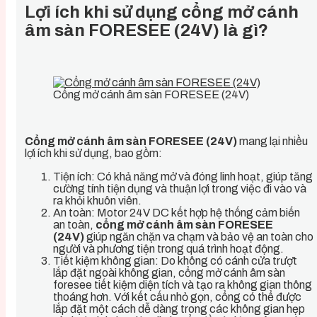
Lợi ích khi sử dụng
cổng mở cánh
âm sàn FORESEE (24V)
là gì?
Cổng mở cánh âm sàn FORESEE (24V)
Cổng mở cánh âm sàn FORESEE (24V)
mang lại nhiều
lợi ích khi sử dụng, bao gồm:
Tiện ích: Có khả năng mở và đóng linh hoạt, giúp tăng
cường tính tiện dụng và thuận lợi trong việc đi vào và
ra khỏi khuôn viên.
An toàn: Motor 24V DC kết hợp hệ thống cảm biến
an toàn,
cổng
mở cánh âm sàn FORESEE
(24V)
giúp ngăn chặn va chạm và bảo vệ an toàn cho
người và phương tiện trong quá trình hoạt động.
Tiết kiệm không gian: Do không có cánh cửa trượt
lắp đặt ngoài không gian, cổng mở cánh âm sàn
foresee tiết kiệm diện tích và tạo ra không gian thông
thoáng hơn. Với kết cấu nhỏ gọn, cổng có thể được
lắp đặt một cách dễ dàng trong các không gian hẹp