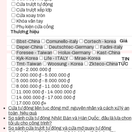
Cửa trượt tự động
Cửa trượt xếp lớp
Cửa xoay tròn
Khóa vân tay
Phụ kiện cửa cổng
Thương hiệu
Giá
Bbst-China
Comunello-italy
Cortech - korea
Deper-China
Deutschtec-Germany
Fadini-italy
Foresee - Taiwan
Holux-Germany
Kast-China
Kyk-Korea
Life - ITALY
Mirae-Korea
TIN
Tmt-Taiwan
Woosung - Korea
Zkteco-China
TỨC
0 ₫ - 2.000.000 ₫
2.000.000 ₫ - 5.000.000 ₫
5.000.000 ₫ - 8.000.000 ₫
8.000.000 ₫ - 11.000.000 ₫
11.000.000 ₫ - 14.000.000 ₫
14.000.000 ₫ - 17.000.000 ₫
17.000.000 ₫+
Cửa tự động liên tục đóng mở: nguyên nhân và cách xử lý an
toàn, hiệu quả
So sánh cửa tự động Nhật Bản và Hàn Quốc: đâu là lựa chọn
tối ưu cho công trình?
So sánh cửa trượt tự động và cửa mở quay tự động