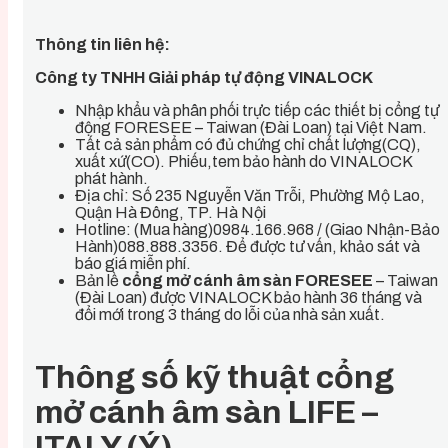
Thông tin liên hệ:
Công ty TNHH Giải pháp tự động VINALOCK
Nhập khẩu và phân phối trực tiếp các thiết bị cổng tự
động FORESEE – Taiwan (Đài Loan) tại Việt Nam.
Tất cả sản phẩm có đủ chứng chỉ chất lượng(CQ),
xuất xứ(CO). Phiếu,tem bảo hành do VINALOCK
phát hành.
Địa chỉ: Số 235 Nguyễn Văn Trỗi, Phường Mộ Lao,
Quận Hà Đông, TP. Hà Nội
Hotline: (Mua hàng)0984.166.968 / (Giao Nhận-Bảo
Hành)088.888.3356. Để được tư vấn, khảo sát và
báo giá miễn phí.
Bản lề
cổng mở cánh âm sàn FORESEE
– Taiwan
(Đài Loan) được VINALOCK bảo hành 36 tháng và
đổi mới trong 3 tháng do lỗi của nhà sản xuất.
Thông số kỹ thuật cổng
mở cánh âm sàn LIFE –
ITALY (Ý)