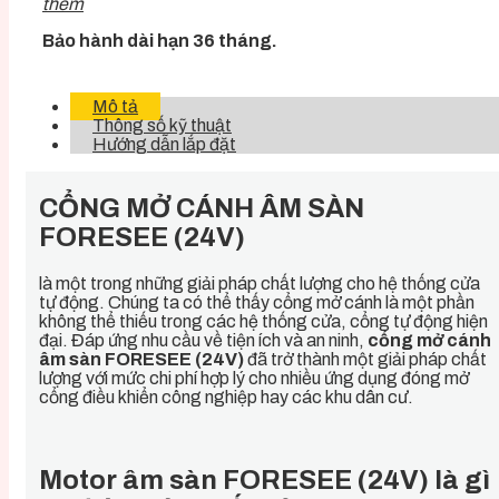
thêm
Bảo hành dài hạn 36 tháng.
Mô tả
Thông số kỹ thuật
Hướng dẫn lắp đặt
CỔNG MỞ CÁNH ÂM SÀN
FORESEE (24V)
là một trong những g
iải pháp chất lượng cho hệ thống cửa
tự động. Chúng ta có thể thấy c
ổng mở cánh là một phần
không thể thiếu trong các hệ thống cửa, cổng tự động hiện
đại. Đáp ứng nhu cầu về tiện ích và an ninh,
c
ổng mở cánh
âm sàn FORESEE (24V)
đã trở thành một giải pháp chất
lượng với mức chi phí hợp lý cho nhiều ứng dụng đóng mở
cổng điều khiển công nghiệp hay các khu dân cư.
Motor âm sàn FORESEE (24V) là gì