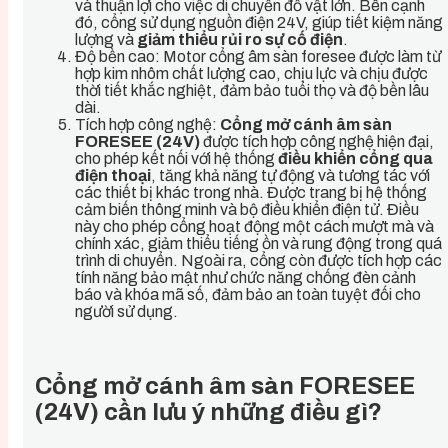
và thuận lợi cho việc di chuyển đồ vật lớn. Bên cạnh
đó, cổng sử dụng nguồn điện 24V, giúp tiết kiệm năng
lượng và
giảm thiểu rủi ro sự cố điện
.
Độ bền cao: Motor cổng âm sàn foresee được làm từ
hợp kim nhôm chất lượng cao, chịu lực và chịu được
thời tiết khắc nghiệt, đảm bảo tuổi thọ và độ bền lâu
dài.
Tích hợp công nghệ:
Cổng mở cánh âm sàn
FORESEE (24V)
được tích hợp công nghệ hiện đại,
cho phép kết nối với hệ thống
điều khiển cổng qua
điện thoại
, tăng khả năng tự động và tương tác với
các thiết bị khác trong nhà. Được trang bị hệ thống
cảm biến thông minh và bộ điều khiển điện tử. Điều
này cho phép cổng hoạt động một cách mượt mà và
chính xác, giảm thiểu tiếng ồn và rung động trong quá
trình di chuyển. Ngoài ra, cổng còn được tích hợp các
tính năng bảo mật như chức năng chống đèn cảnh
báo và khóa mã số, đảm bảo an toàn tuyệt đối cho
người sử dụng.
Cổng mở cánh âm sàn FORESEE
(24V) cần lưu ý những điều gì?