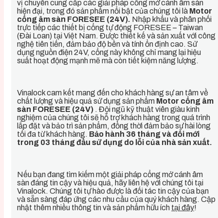
vị chuyên cung cấp các giải pháp cổng mở cánh âm sàn
hiện đại, trong đó sản phẩm nổi bật của chúng tôi là
Motor
cổng âm sàn FORESEE (24V).
Nhập khẩu và phân phối
trực tiếp các thiết bị cổng tự động FORESEE – Taiwan
(Đài Loan) tại Việt Nam. Được thiết kế và sản xuất với công
nghệ tiên tiến, đảm bảo độ bền và tính ổn định cao. Sử
dụng nguồn điện 24V, cổng này không chỉ mang lại hiệu
suất hoạt động mạnh mẽ mà còn tiết kiệm năng lượng.
Vinalock
cam kết mang đến cho khách hàng sự an tâm về
chất lượng và hiệu quả sử dụng sản phẩm
Motor cổng âm
sàn FORESEE (24V)
. Đội ngũ kỹ thuật viên giàu kinh
nghiệm của chúng tôi sẽ hỗ trợ khách hàng trong quá trình
lắp đặt và bảo trì sản phẩm, đồng thời đảm bảo sự hài lòng
tối đa từ khách hàng.
Bảo hành 36 tháng và đổi mới
trong 03 tháng đầu sử dụng do lỗi của nhà sản xuất.
Nếu bạn đang tìm kiếm một giải pháp cổng mở cánh âm
sàn đáng tin cậy và hiệu quả, hãy liên hệ với chúng tôi tại
Vinalock. Chúng tôi tự hào được là đối tác tin cậy của bạn
và sẵn sàng đáp ứng các nhu cầu của quý khách hàng. Cập
nhật thêm nhiều thông tin và sản phẩm hữu ích
tại đây
!