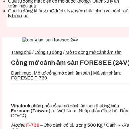
Cửa tự động mất điện có mở được không? Cách xử lý an
toàn, hiệu quả
Cửa tự động không mở được: Nguyên nhân chính và cách xử
lý hiệu quả
Trang chủ
/
Cổng tự động
/
Mô tơ cổng mở cánh âm sàn
Cổng mở cánh âm sàn FORESEE (24V
Danh mục:
Mô tơ cổng mở cánh âm sàn
|
Mã sản phẩm:
FORESEE F-730
Vinalock
phân phối cổng mở cánh âm sàn thương hiệu
Foresee (Taiwan)
tại Việt Nam
.
Nhập khẩu đồng bộ. Đầy
CO/CQ.
Model
:
F-730
– Cho cánh có tải trọng
500
Kg / Cánh >>
X