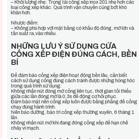
– Khối lượng nhẹ: Trọng tải cổng xếp inox 201 nhẹ hơn các
loại cổng xếp khác. Quá trình vận chuyển cũng bớt khó
khăn hơn.
Nhược điểm:
– Không phù hợp với mặt bằng có khẩu độ đóng, mở lớn và
tần suất ra,vào nhiều.
NHỮNG LƯU Ý SỬ DỤNG CỬA
CỔNG XẾP ĐIỆN ĐÚNG CÁCH, BỀN
BỈ
Để đảm bảo cổng xếp điện hoạt động bền lâu, cần biết
cách sử dụng cổng đúng cách tránh được những hỏng hóc
trong quá trình sử dụng:
Không nhấn nút đóng mở cổng liên tục, thời gian tối thiểu
giữa các lần đóng mở là 0.3s để động cơ hồi phục.
Đảm bảo mặt nền cổng xếp luôn được bằng phẳng để cổng
chạy đúng hành trình.
Nên bảo dưỡng, bảo trì cổng xếp thường xuyên, 6 tháng 1
lần.
Không nhấn nút mở khi đang đóng cổng xếp để hạn chế
cháy vi mạch.