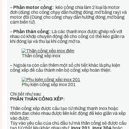
–
Phần motor cổng:
kéo cổng chia làm 2 loại là motor
đơn (dùng cho cổng chạy dẫn hướng đóng,mở bằng ray) và
motor đôi (Dùng cho cổng chạy dẫn hướng đóng,mở bằng
cảm biến từ).
–
Phần thân cổng:
Là các thanh inox được ghép nối với
nhau có khớp chuyển động để cho cổng có thể kéo giãn ra
khi đóng lại và thu lại khi cổng mở ra.
Thân cổng xếp inox
– Ngoài ra còn cần thêm một số chi tiết khác là phụ kiện
cổng xếp để cấu thành nên bộ cổng xếp hoàn thiện.
Phụ kiện cổng xếp inox 201
Chi tiết như sau:
PHẦN THÂN CỔNG XẾP:
Thân cổng xếp được cấu tạo từ những thanh Inox hoặc
nhôm đan chéo nhau được liên kết động để kéo giãn và xếp
vào được.
Tùy vào yêu cầu của chủ đầu tư mà thân cổng sẽ được cấu
tạo từ chất liệu khác nhau như:
inox 201
,
inox 304
hoặc