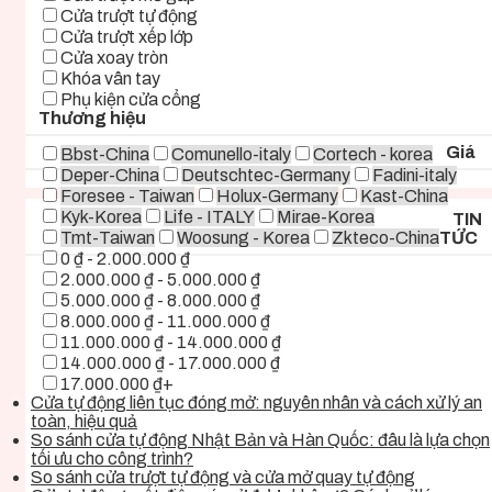
Cửa trượt tự động
Cửa trượt xếp lớp
Cửa xoay tròn
Khóa vân tay
Phụ kiện cửa cổng
Thương hiệu
Giá
Bbst-China
Comunello-italy
Cortech - korea
Deper-China
Deutschtec-Germany
Fadini-italy
Foresee - Taiwan
Holux-Germany
Kast-China
Kyk-Korea
Life - ITALY
Mirae-Korea
TIN
Tmt-Taiwan
Woosung - Korea
Zkteco-China
TỨC
0 ₫ - 2.000.000 ₫
2.000.000 ₫ - 5.000.000 ₫
5.000.000 ₫ - 8.000.000 ₫
8.000.000 ₫ - 11.000.000 ₫
11.000.000 ₫ - 14.000.000 ₫
14.000.000 ₫ - 17.000.000 ₫
17.000.000 ₫+
Cửa tự động liên tục đóng mở: nguyên nhân và cách xử lý an
toàn, hiệu quả
So sánh cửa tự động Nhật Bản và Hàn Quốc: đâu là lựa chọn
tối ưu cho công trình?
So sánh cửa trượt tự động và cửa mở quay tự động