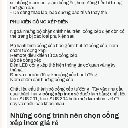
su chống mài mòn, giảm tiếng ồn, hoạt động bền bỉ trong
thời gian dài.
– Dễ dàng tháo lắp, bảo dưỡng bảo trì và thay thế.
PHỤ KIỆN CỔNG XẾP ĐIỆN
Ngoài những bộ phận chính nêu trên, cổng xếp điện còn có
thể trang bị các loại phụ kiện sau:
Bộ hành trình cổng xếp bao gồm: bút từ cổng xếp, nam
châm từ cổng xếp.
Remote điều khiển từ xa cổng xếp.
Bộ đế cổng xếp.
Đèn LED cổng xếp thế hiện thông tin cơ quan và ngày
tháng.
Đèn và còi báo động khi cổng xếp hoạt động.
Nam châm dẫn hướng cổng xếp.
Chất liệu cấu thành bộ cổng xếp tự động: Tùy vào nhu cầu
của khách hàng
cổng xếp inox
sẽ được làm bằng chất liệu
Inox SUS 201, Inox SUS 304 hoặc hợp kim nhôm với độ
dày và chiều cao khác nhau.
Những công trình nên chọn cổng
xếp inox giá rẻ