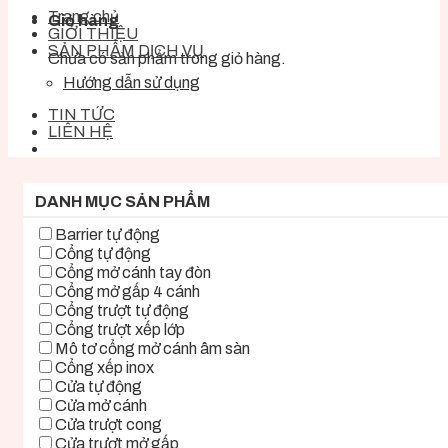
Trang chủ
Giỏ hàng
GIỚI THIỆU
SẢN PHẨM DỊCH VỤ
Chưa có sản phẩm trong giỏ hàng.
Hướng dẫn sử dụng
TIN TỨC
LIÊN HỆ
DANH MỤC SẢN PHẨM
Barrier tự động
Cổng tự động
Cổng mở cánh tay đòn
Cổng mở gấp 4 cánh
Cổng trượt tự động
Cổng trượt xếp lớp
Mô tơ cổng mở cánh âm sàn
Cổng xếp inox
Cửa tự động
Cửa mở cánh
Cửa trượt cong
Cửa trượt mở gấp