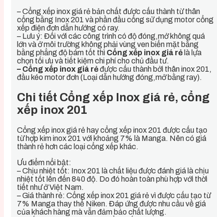
– Cổng xếp inox giá rẻ bản chất được cấu thành từ thân
cổng bằng Inox 201 và phần đầu cổng sử dụng motor cổng
xếp điện đơn dẫn hướng có ray.
– Lưu ý: Đối với các công trình có độ đóng,mở không quá
lớn và ở môi trường không phải vùng ven biển mặt bằng
bằng phẳng độ bám tốt thì
Cổng xếp inox giá rẻ
là lựa
chọn tối ưu và tiết kiệm chi phí cho chủ đầu tư.
– Cổng xếp inox giá rẻ
được cấu thành bởi thân inox 201,
đầu kéo motor đơn (Loại dẫn hướng đóng,mở bằng ray).
Chi tiết Cổng xếp Inox giá rẻ, cổng
xếp inox 201
Cổng xếp inox giá rẻ hay cổng xếp inox 201 được cấu tạo
từ hợp kim inox 201 với khoảng 7% là Manga. Nên có giá
thành rẻ hơn các loại cổng xếp khác.
Ưu điểm nổi bật:
– Chịu nhiệt tốt: Inox 201 là chất liệu được đánh giá là chịu
nhiệt tốt lên đến 840 độ. Do đó hoàn toàn phù hợp với thời
tiết như ở Việt Nam.
– Giá thành rẻ: Cổng xếp inox 201 giá rẻ vì được cấu tạo từ
7% Manga thay thế Niken. Đáp ứng được nhu cầu về giá
của khách hàng mà vẫn đảm bảo chất lượng.