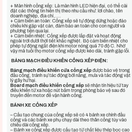
+ Màn hình cổng xếp: Là màn hình LED hiện đại, có thể cài
đặt các thông tin hiển thị theo nhu cầu như: lời chào, tên
doanh nghiệp, địa chỉ,….
+ Cảm biến an toàn: Cổng xếp sẽ tự động dừng hoặc đảo
chiều khi gặp vật cản, đảm bảo an toàn cho con người và
phương tiện qua lại.
+ Cảm biến nhiệt: Cổng xếp được lắp đặt và hoạt động
ngoài trời dưới thời tiết khắc nghiệt. Bộ cảm biến nhiệt cho
phép tự động ngắt điện khi motor nóng quá 70 độ C. Nhờ
vậy mà tuổi thọ motor cổng xếp được kéo dài, tránh gặp lỗi.
BẢNG MẠCH ĐIỀU KHIỂN CỔNG XẾP ĐIỆN:
Bảng mạch điều khiển cửa cổng xếp
được bảo vệ trong
đầu cổng, tránh sự tác động bởi nắng, mưa và tác động vật
lý gây hư hại.
Board mạch điều khiển cổng xếp
sẽ nhận tín hiệu từ tay
điều khiển từ xa hoặc nút bấm trong phòng bảo vệ sau đó
truyền đến motor để vận hành cổng.
BÁNH XE CỔNG XẾP
– Cấu tạo chung của cổng xếp sẽ có 4 bánh xe chính đầu
cổng và các bánh xe phụ chạy dài theo thân cổng tùy vào
chiều dài cổng xếp.
– Bánh xe cổng xếp được cấu tạo từ chất liệu thép bọc cao