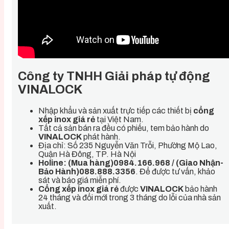
Công ty TNHH Giải pháp tự động
VINALOCK
Nhập khẩu và sản xuất trực tiếp các thiết bị
cổng
xếp inox giá rẻ
tại Việt Nam.
Tất cả sản bán ra đều có phiếu, tem bảo hành do
VINALOCK
phát hành.
Địa chỉ: Số 235 Nguyễn Văn Trỗi, Phường Mộ Lao,
Quận Hà Đông, TP. Hà Nội
Holine: (Mua hàng)0984.166.968 / (Giao Nhận-
Bảo Hành)088.888.3356
. Để được tư vấn, khảo
sát và báo giá miễn phí.
Cổng xếp inox giá rẻ
được
VINALOCK
bảo hành
24 tháng và đổi mới trong 3 tháng do lỗi của nhà sản
xuất.