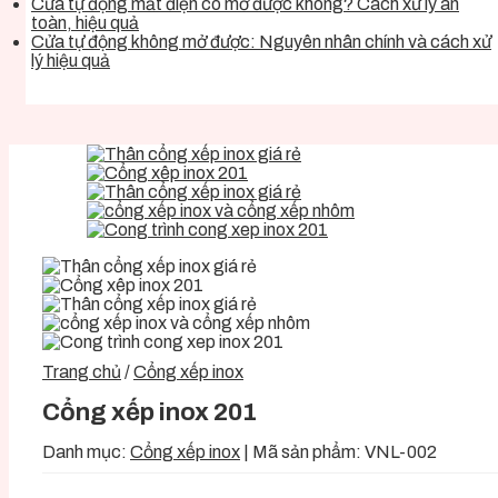
Cửa tự động mất điện có mở được không? Cách xử lý an
toàn, hiệu quả
Cửa tự động không mở được: Nguyên nhân chính và cách xử
lý hiệu quả
Trang chủ
/
Cổng xếp inox
Cổng xếp inox 201
Danh mục:
Cổng xếp inox
|
Mã sản phẩm:
VNL-002