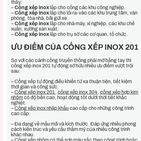
thấy:
–
Cổng xếp inox
lắp cho cổng các khu công nghiệp.
–
Cổng xếp inox
lắp cho lối ra-vào các khu trung tâm, văn
phòng, tòa nhà, bãi gửi xe.
–
Cổng xếp inox
lắp cho nhà máy, xí nghiệp, các khu chế
xuẩn, xưởng sản xuất.
–
Cổng xếp inox
lắp cho trụ sở các cơ quan, tổ chức.
ƯU ĐIỂM CỦA CỔNG XẾP INOX 201
So với các cánh cổng truyền thống phải mở bằng tay thì
cổng xếp inox 201 tự động sở hữu nhiều ưu điểm vượt trội
sau:
– Cổng xếp tự động điều khiển từ xa thuận tiện, tiết kiệm
thời gian và công sức.
–
Cổng xếp inox 201
,
cổng xếp inox 304
,
cổng xếp hợp kim
nhôm
có độ bền cao, hoạt động tốt dưới thời tiết khắc
nghiệt.
–
Cổng xếp inox nhập khẩu
cao cấp cho những công trình
cao cấp.
– Đa dạng về mẫu mã và kích thước. Đáp ứng nhiều phong
cách kiến trúc và yêu cầu thẩm mỹ của nhiều công trình
khác nhau.
– Cổng xếp nhôm có thể sơn màu sắc theo công trình hoặc