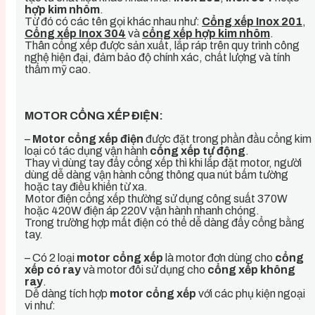
hợp kim nhôm
.
Từ đó có các tên gọi khác nhau như:
Cổng xếp Inox 201
,
Cổng xếp Inox 304
và
cổng xếp hợp kim nhôm
.
Thân cổng xếp được sản xuất, lắp ráp trên quy trình công
nghệ hiện đại, đảm bảo độ chính xác, chất lượng và tính
thẩm mỹ cao.
MOTOR CỔNG XẾP ĐIỆN:
–
Motor cổng xếp điện
được đặt trong phần đầu cổng kim
loại có tác dụng vận hành
cổng xếp tự động
.
Thay vì dùng tay đẩy cổng xếp thì khi lắp đặt motor, người
dùng dễ dàng vận hành cổng thông qua nút bấm tường
hoặc tay điều khiển từ xa.
Motor điện cổng xếp thường sử dụng công suất 370W
hoặc 420W điện áp 220V vận hành nhanh chóng.
Trong trường hợp mất điện có thể dễ dàng đẩy cổng bằng
tay.
– Có 2 loại
motor cổng xếp
là motor đơn dùng cho
cổng
xếp có ray
và motor đôi sử dụng cho
cổng xếp không
ray
.
Dễ dàng tích hợp
motor cổng xếp
với các phụ kiện ngoại
vi như: