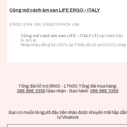
Cổng mở cánh âm sàn LIFE ERGO – ITALY
ERGO ER4 UNI, ERGO ER424 UNI
Cổng mở cánh âm sàn LIFE – ITALY (Ý)
vận hành bền
bỉ, êm ái.
Nhập khẩu đồng bộ 100% tại Ý. Đầy đủ hồ sơ CO/CQ nhập
khẩu.
Đa dạng tải trọng phù hợp với mọi loại tải trọng cánh
cổng.
Tổng đài hỗ trợ (8h00 - 17h00) Tổng đài mua hàng:
088.888.3356
Giao nhận - Bảo hành:
088.888.3356
Bạn có muốn là người đầu tiên nhận được khuyến mãi hấp dẫ
từ Vinalock