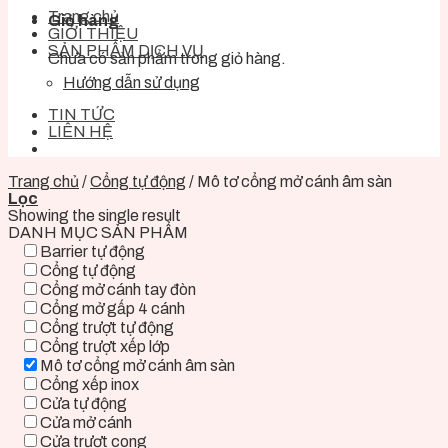
Trang chủ
Giỏ hàng
GIỚI THIỆU
SẢN PHẨM DỊCH VỤ
Chưa có sản phẩm trong giỏ hàng.
Hướng dẫn sử dụng
TIN TỨC
LIÊN HỆ
Trang chủ
/
Cổng tự động
/
Mô tơ cổng mở cánh âm sàn
Lọc
Showing the single result
DANH MỤC SẢN PHẨM
Barrier tự động
Cổng tự động
Cổng mở cánh tay đòn
Cổng mở gấp 4 cánh
Cổng trượt tự động
Cổng trượt xếp lớp
Mô tơ cổng mở cánh âm sàn
Cổng xếp inox
Cửa tự động
Cửa mở cánh
Cửa trượt cong