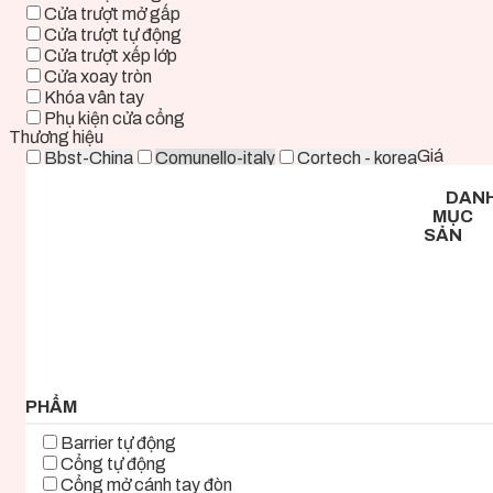
Cửa trượt mở gấp
Cửa trượt tự động
Cửa trượt xếp lớp
Cửa xoay tròn
Khóa vân tay
Phụ kiện cửa cổng
Thương hiệu
Giá
Bbst-China
Comunello-italy
Cortech - korea
Deper-China
Deutschtec-Germany
Fadini-italy
DAN
Foresee - Taiwan
Holux-Germany
Kast-China
MỤC
Kyk-Korea
Life - ITALY
Mirae-Korea
SẢN
Tmt-Taiwan
Woosung - Korea
Zkteco-China
0 ₫ - 2.000.000 ₫
2.000.000 ₫ - 5.000.000 ₫
5.000.000 ₫ - 8.000.000 ₫
8.000.000 ₫ - 11.000.000 ₫
11.000.000 ₫ - 14.000.000 ₫
14.000.000 ₫ - 17.000.000 ₫
17.000.000 ₫+
PHẨM
Barrier tự động
Cổng tự động
Cổng mở cánh tay đòn