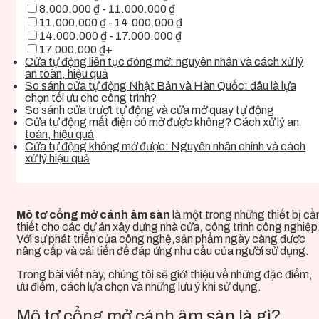
8.000.000 ₫ - 11.000.000 ₫
11.000.000 ₫ - 14.000.000 ₫
14.000.000 ₫ - 17.000.000 ₫
17.000.000 ₫+
Cửa tự động liên tục đóng mở: nguyên nhân và cách xử lý
an toàn, hiệu quả
So sánh cửa tự động Nhật Bản và Hàn Quốc: đâu là lựa
chọn tối ưu cho công trình?
So sánh cửa trượt tự động và cửa mở quay tự động
Cửa tự động mất điện có mở được không? Cách xử lý an
toàn, hiệu quả
Cửa tự động không mở được: Nguyên nhân chính và cách
xử lý hiệu quả
Mô tơ cổng mở cánh âm sàn
là một trong những thiết bị cầ
thiết cho các dự án xây dựng nhà cửa, công trình công nghiệp
Với sự phát triển của công nghệ,sản phẩm ngày càng được
nâng cấp và cải tiến để đáp ứng nhu cầu của người sử dụng.
Trong bài viết này, chúng tôi sẽ giới thiệu về
những đặc điểm,
ưu điểm, cách lựa chọn và những lưu ý khi sử dụng.
Mô tơ cổng mở cánh âm sàn là gì?