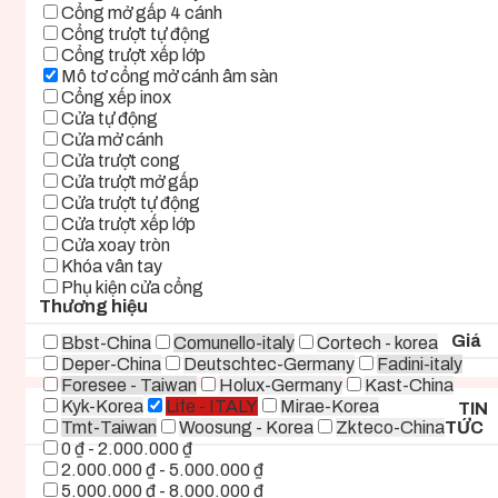
Cổng mở gấp 4 cánh
Cổng trượt tự động
Cổng trượt xếp lớp
Mô tơ cổng mở cánh âm sàn
Cổng xếp inox
Cửa tự động
Cửa mở cánh
Cửa trượt cong
Cửa trượt mở gấp
Cửa trượt tự động
Cửa trượt xếp lớp
Cửa xoay tròn
Khóa vân tay
Phụ kiện cửa cổng
Thương hiệu
Giá
Bbst-China
Comunello-italy
Cortech - korea
Deper-China
Deutschtec-Germany
Fadini-italy
Foresee - Taiwan
Holux-Germany
Kast-China
Kyk-Korea
Life - ITALY
Mirae-Korea
TIN
Tmt-Taiwan
Woosung - Korea
Zkteco-China
TỨC
0 ₫ - 2.000.000 ₫
2.000.000 ₫ - 5.000.000 ₫
5.000.000 ₫ - 8.000.000 ₫