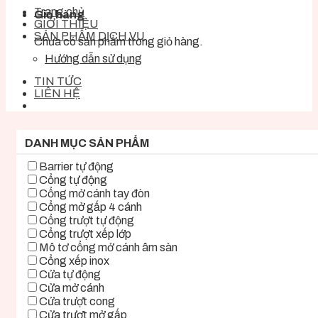
Trang chủ
Giỏ hàng
GIỚI THIỆU
SẢN PHẨM DỊCH VỤ
Chưa có sản phẩm trong giỏ hàng.
Hướng dẫn sử dụng
TIN TỨC
LIÊN HỆ
DANH MỤC SẢN PHẨM
Barrier tự động
Cổng tự động
Cổng mở cánh tay đòn
Cổng mở gấp 4 cánh
Cổng trượt tự động
Cổng trượt xếp lớp
Mô tơ cổng mở cánh âm sàn
Cổng xếp inox
Cửa tự động
Cửa mở cánh
Cửa trượt cong
Cửa trượt mở gấp