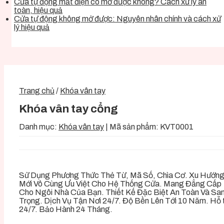
Cửa tự động mất điện có mở được không? Cách xử lý an
toàn, hiệu quả
Cửa tự động không mở được: Nguyên nhân chính và cách xử
lý hiệu quả
Trang chủ
/
Khóa vân tay
Khóa vân tay cổng
Danh mục:
Khóa vân tay
|
Mã sản phẩm:
KVT0001
Sử Dụng Phương Thức Thẻ Từ, Mã Số, Chìa Cơ. Xu Hướn
Mới Vô Cùng Ưu Việt Cho Hệ Thống Cửa. Mang Đẳng Cấp
Cho Ngôi Nhà Của Bạn. Thiết Kế Đặc Biệt An Toàn Và Sa
Trọng. Dịch Vụ Tận Nơi 24/7. Độ Bền Lên Tới 10 Năm. Hỗ 
24/7. Bảo Hành 24 Tháng.