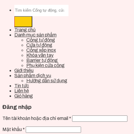
Trang chủ
Danh mục sản phẩm
Cổng tự động
Cửa tự động
Cổng xếp inox
Khóa vân tay
Barrier tự động
Phụ kiện cửa cổng
Giới thiệu
Sản phẩm dịch vụ
Hướng dẫn sử dụng
Tin tức
Liên hệ
Giỏ hàng
Đăng nhập
Tên tài khoản hoặc địa chỉ email
*
Mật khẩu
*