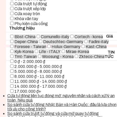
Cửa trượt tự động
Cửa trượt xếp lớp
Cửa xoay tròn
Khóa vân tay
Phụ kiện cửa cổng
Thương hiệu
Giá
Bbst-China
Comunello-italy
Cortech - korea
Deper-China
Deutschtec-Germany
Fadini-italy
Foresee - Taiwan
Holux-Germany
Kast-China
Kyk-Korea
Life - ITALY
Mirae-Korea
TIN
Tmt-Taiwan
Woosung - Korea
Zkteco-China
TỨC
0 ₫ - 2.000.000 ₫
2.000.000 ₫ - 5.000.000 ₫
5.000.000 ₫ - 8.000.000 ₫
8.000.000 ₫ - 11.000.000 ₫
11.000.000 ₫ - 14.000.000 ₫
14.000.000 ₫ - 17.000.000 ₫
17.000.000 ₫+
Cửa tự động liên tục đóng mở: nguyên nhân và cách xử lý an
toàn, hiệu quả
So sánh cửa tự động Nhật Bản và Hàn Quốc: đâu là lựa chọn
tối ưu cho công trình?
So sánh cửa trượt tự động và cửa mở quay tự động