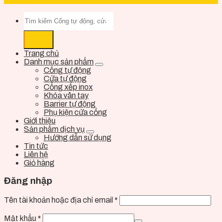
Trang chủ
Danh mục sản phẩm
Cổng tự động
Cửa tự động
Cổng xếp inox
Khóa vân tay
Barrier tự động
Phụ kiện cửa cổng
Giới thiệu
Sản phẩm dịch vụ
Hướng dẫn sử dụng
Tin tức
Liên hệ
Giỏ hàng
Đăng nhập
Tên tài khoản hoặc địa chỉ email
*
Mật khẩu
*