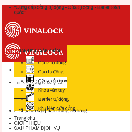
Skip
"Cung cấp cổng tự động - Cửa tự động - Barier toàn
to
quốc"
content
DANH MỤC SẢN PHẨM
Cổng tự động
Cửa tự động
Cổng xếp inox
Khóa vân tay
Barrier tự động
Phụ kiện cửa cổng
Chưa có sản phẩm trong giỏ hàng.
Trang chủ
GIỚI THIỆU
SẢN PHẨM DỊCH VỤ