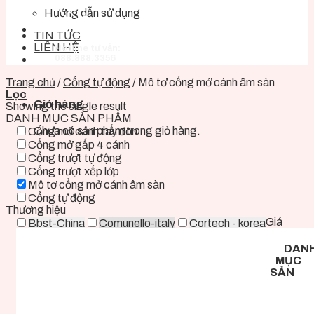
Hướng dẫn sử dụng
TIN TỨC
LIÊN HỆ
Hotline tư vấn:
088.888.3356
Trang chủ
/
Cổng tự động
/
Mô tơ cổng mở cánh âm sàn
Lọc
Giỏ hàng
Showing the single result
DANH MỤC SẢN PHẨM
Chưa có sản phẩm trong giỏ hàng.
Cổng mở cánh tay đòn
Cổng mở gấp 4 cánh
Cổng trượt tự động
Cổng trượt xếp lớp
Mô tơ cổng mở cánh âm sàn
Cổng tự động
Thương hiệu
Giá
Bbst-China
Comunello-italy
Cortech - korea
Deper-China
Deutschtec-Germany
Fadini-italy
DAN
Foresee - Taiwan
Holux-Germany
Kast-China
MỤC
Kyk-Korea
Life - ITALY
Mirae-Korea
SẢN
Tmt-Taiwan
Woosung - Korea
Zkteco-China
0 ₫ - 2.000.000 ₫
2.000.000 ₫ - 5.000.000 ₫