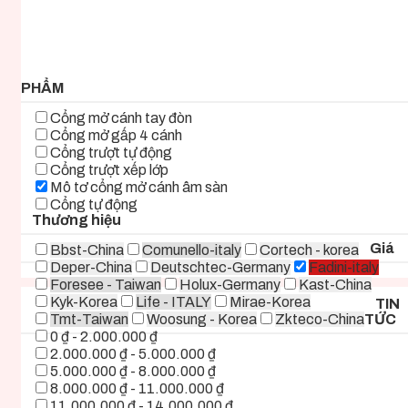
5.000.000 ₫ - 8.000.000 ₫
8.000.000 ₫ - 11.000.000 ₫
11.000.000 ₫ - 14.000.000 ₫
14.000.000 ₫ - 17.000.000 ₫
17.000.000 ₫+
PHẨM
Cổng mở cánh tay đòn
Cổng mở gấp 4 cánh
Cổng trượt tự động
Cổng trượt xếp lớp
Mô tơ cổng mở cánh âm sàn
Cổng tự động
Thương hiệu
Giá
Bbst-China
Comunello-italy
Cortech - korea
Deper-China
Deutschtec-Germany
Fadini-italy
Foresee - Taiwan
Holux-Germany
Kast-China
Kyk-Korea
Life - ITALY
Mirae-Korea
TIN
Tmt-Taiwan
Woosung - Korea
Zkteco-China
TỨC
0 ₫ - 2.000.000 ₫
2.000.000 ₫ - 5.000.000 ₫
5.000.000 ₫ - 8.000.000 ₫
8.000.000 ₫ - 11.000.000 ₫
11.000.000 ₫ - 14.000.000 ₫