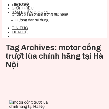
Trang chủ
Giỏ hàng
GIỚI THIỆU
SẢN PHẨM DỊCH VỤ
Chưa có sản phẩm trong giỏ hàng.
Hướng dẫn sử dụng
TIN TỨC
LIÊN HỆ
Tag Archives:
motor cổng
trượt lùa chính hãng tại Hà
Nội