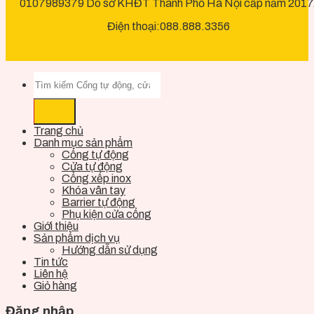
0107989379 Do sở KHĐT Thành Phố Hà Nội cấp năm 2017
Điện thoại:088.888.3356
Trang chủ
Danh mục sản phẩm
Cổng tự động
Cửa tự động
Cổng xếp inox
Khóa vân tay
Barrier tự động
Phụ kiện cửa cổng
Giới thiệu
Sản phẩm dịch vụ
Hướng dẫn sử dụng
Tin tức
Liên hệ
Giỏ hàng
Đăng nhập