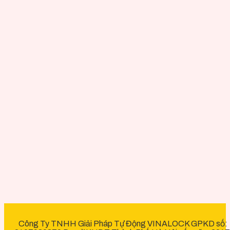
Công Ty TNHH Giải Pháp Tự Động VINALOCK GPKD số: