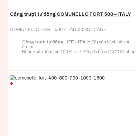
Cổng trượt tự động COMUNELLO FORT 500 – ITALY
COMUNELLO FORT 500 - TẢI 500 KG / CÁNH
Cổng trượt tự động LIFE – ITALY (Ý)
vận hành bền bỉ,
êm ái.
Nhập khẩu đồng bộ 100% tại Ý. Đầy đủ hồ sơ CO/CQ nhập
khẩu.
Đa dạng tải trọng phù hợp với mọi loại tải trọng cánh
cổng.
+