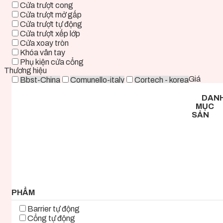
Cửa trượt cong
Cửa trượt mở gấp
Cửa trượt tự động
Cửa trượt xếp lớp
Cửa xoay tròn
Khóa vân tay
Phụ kiện cửa cổng
Thương hiệu
Giá
Bbst-China
Comunello-italy
Cortech - korea
Deper-China
Deutschtec-Germany
Fadini-italy
DAN
Foresee - Taiwan
Holux-Germany
Kast-China
MỤC
Kyk-Korea
Life - ITALY
Mirae-Korea
SẢN
Tmt-Taiwan
Woosung - Korea
Zkteco-China
0 ₫ - 2.000.000 ₫
2.000.000 ₫ - 5.000.000 ₫
5.000.000 ₫ - 8.000.000 ₫
8.000.000 ₫ - 11.000.000 ₫
11.000.000 ₫ - 14.000.000 ₫
14.000.000 ₫ - 17.000.000 ₫
17.000.000 ₫+
PHẨM
Barrier tự động
Cổng tự động