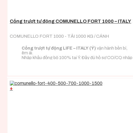
Cổng trượt tự động COMUNELLO FORT 1000 – ITALY
COMUNELLO FORT 1000 - TẢI 1000 KG / CÁNH
Cổng trượt tự động LIFE – ITALY (Ý)
vận hành bền bỉ,
êm ái.
Nhập khẩu đồng bộ 100% tại Ý. Đầy đủ hồ sơ CO/CQ nhập
khẩu.
Đa dạng tải trọng phù hợp với mọi loại tải trọng cánh
cổng.
+