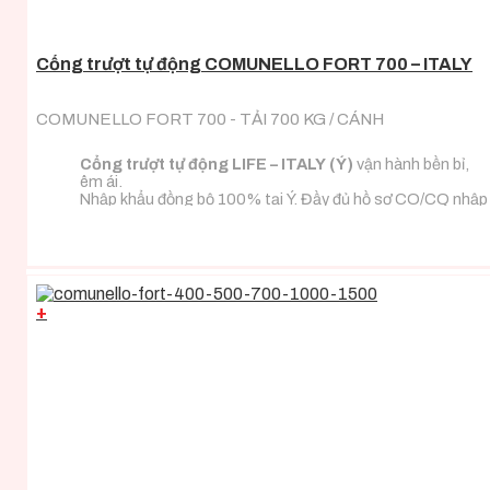
Cổng trượt tự động COMUNELLO FORT 700 – ITALY
COMUNELLO FORT 700 - TẢI 700 KG / CÁNH
Cổng trượt tự động LIFE – ITALY (Ý)
vận hành bền bỉ,
êm ái.
Nhập khẩu đồng bộ 100% tại Ý. Đầy đủ hồ sơ CO/CQ nhập
khẩu.
Đa dạng tải trọng phù hợp với mọi loại tải trọng cánh
cổng.
+