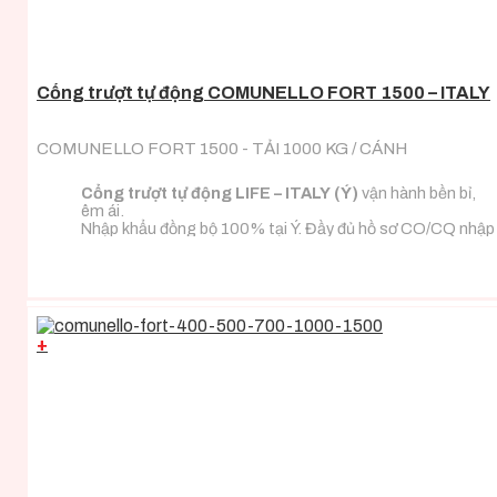
Cổng trượt tự động COMUNELLO FORT 1500 – ITALY
COMUNELLO FORT 1500 - TẢI 1000 KG / CÁNH
Cổng trượt tự động LIFE – ITALY (Ý)
vận hành bền bỉ,
êm ái.
Nhập khẩu đồng bộ 100% tại Ý. Đầy đủ hồ sơ CO/CQ nhập
khẩu.
Đa dạng tải trọng phù hợp với mọi loại tải trọng cánh
cổng.
+