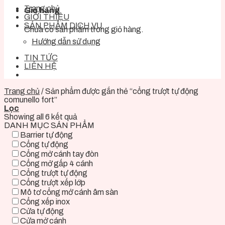
Trang chủ
Giỏ hàng
GIỚI THIỆU
SẢN PHẨM DỊCH VỤ
Chưa có sản phẩm trong giỏ hàng.
Hướng dẫn sử dụng
TIN TỨC
LIÊN HỆ
Trang chủ
/
Sản phẩm được gắn thẻ “cổng trượt tự động
comunello fort”
Lọc
Showing all 6 kết quả
DANH MỤC SẢN PHẨM
Barrier tự động
Cổng tự động
Cổng mở cánh tay đòn
Cổng mở gấp 4 cánh
Cổng trượt tự động
Cổng trượt xếp lớp
Mô tơ cổng mở cánh âm sàn
Cổng xếp inox
Cửa tự động
Cửa mở cánh