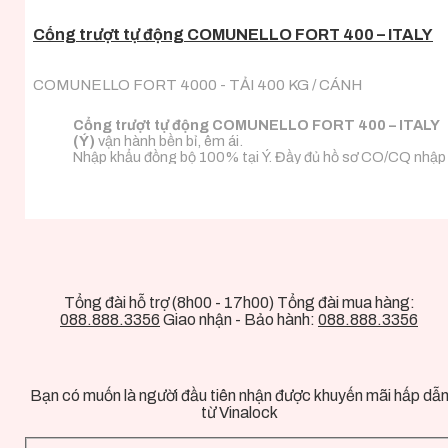
Cổng trượt tự động COMUNELLO FORT 400 – ITALY
COMUNELLO FORT 4000 - TẢI 400 KG / CÁNH
Cổng trượt tự động COMUNELLO FORT 400 – ITALY
(Ý)
vận hành bền bỉ, êm ái.
Nhập khẩu đồng bộ 100% tại Ý. Đầy đủ hồ sơ CO/CQ nhập
khẩu.
Đa dạng tải trọng phù hợp với mọi loại tải trọng cánh
cổng.
Tổng đài hỗ trợ (8h00 - 17h00) Tổng đài mua hàng:
088.888.3356
Giao nhận - Bảo hành:
088.888.3356
Bạn có muốn là người đầu tiên nhận được khuyến mãi hấp dẫ
từ Vinalock