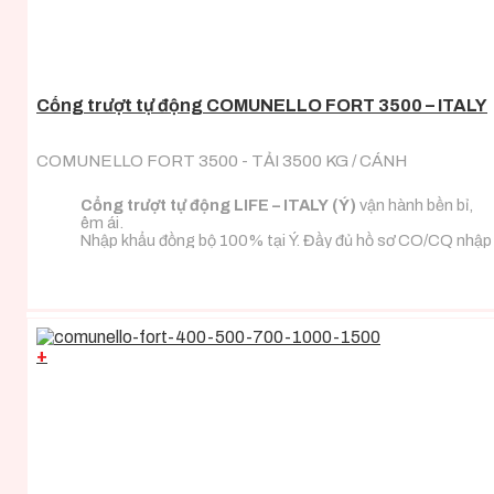
Cổng trượt tự động COMUNELLO FORT 3500 – ITALY
COMUNELLO FORT 3500 - TẢI 3500 KG / CÁNH
Cổng trượt tự động LIFE – ITALY (Ý)
vận hành bền bỉ,
êm ái.
Nhập khẩu đồng bộ 100% tại Ý. Đầy đủ hồ sơ CO/CQ nhập
khẩu.
Đa dạng tải trọng phù hợp với mọi loại tải trọng cánh
cổng.
+