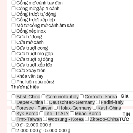
Cổng mở cánh tay đòn
Cổng mở gấp 4 cánh
Cổng trượt tự động
Cổng trượt xếp lớp
Mô tơ cổng mở cánh âm sàn
Cổng xếp inox
Cửa tự động
Cửa mở cánh
Cửa trượt cong
Cửa trượt mở gấp
Cửa trượt tự động
Cửa trượt xếp lớp
Cửa xoay tròn
Khóa vân tay
Phụ kiện cửa cổng
Thương hiệu
Giá
Bbst-China
Comunello-italy
Cortech - korea
Deper-China
Deutschtec-Germany
Fadini-italy
Foresee - Taiwan
Holux-Germany
Kast-China
Kyk-Korea
Life - ITALY
Mirae-Korea
TIN
Tmt-Taiwan
Woosung - Korea
Zkteco-China
TỨC
0 ₫ - 2.000.000 ₫
2.000.000 ₫ - 5.000.000 ₫