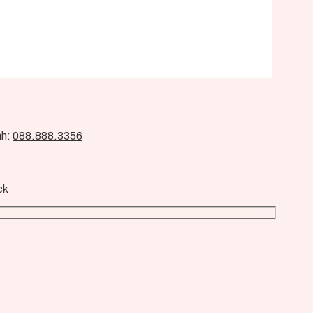
nh:
088.888.3356
ck