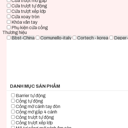
Cửa trượt mở gấp
Cửa trượt tự động
Cửa trượt xếp lớp
Cửa xoay tròn
Khóa vân tay
Phụ kiện cửa cổng
Thương hiệu
Bbst-China
Comunello-italy
Cortech - korea
Deper
Life - ITALY
Mirae-Korea
Tmt-Taiwan
Woosung - K
0 ₫ - 2.000.000 ₫
2.000.000 ₫ - 5.000.000 ₫
5.000.000 ₫ - 8.000.000 ₫
8.000.000 ₫ - 11.000.000 ₫
11.000.000 ₫ - 14.000.000 ₫
14.000.000 ₫ - 17.000.000 ₫
17.000.000 ₫+
DANH MỤC SẢN PHẨM
Barrier tự động
Cổng tự động
Cổng mở cánh tay đòn
Cổng mở gấp 4 cánh
Cổng trượt tự động
Cổng trượt xếp lớp