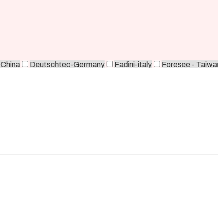
-China
Deutschtec-Germany
Fadini-italy
Foresee - Taiwa
orea
Zkteco-China