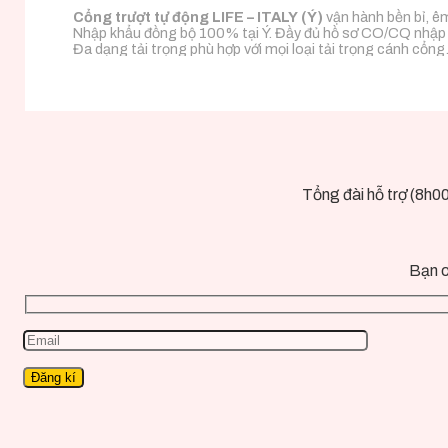
Cổng trượt tự động LIFE – ITALY (Ý)
vận hành bền bỉ, êm
Nhập khẩu đồng bộ 100% tại Ý. Đầy đủ hồ sơ CO/CQ nhập
Đa dạng tải trọng phù hợp với mọi loại tải trọng cánh cổng
Tổng đài hỗ trợ (8h0
Bạn c