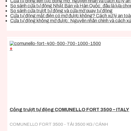
Cửa tự động liên tục đóng mở: nguyên nhân và cách xử lý an 
So sánh cửa tự động Nhật Bản và Hàn Quốc: đâu là lựa chọn 
So sánh cửa trượt tự động và cửa mở quay tự động
Cửa tự động mất điện có mở được không? Cách xử lý an toàn
Cửa tự động không mở được: Nguyên nhân chính và cách xử 
+
Cổng trượt tự động COMUNELLO FORT 3500 – ITALY
COMUNELLO FORT 3500 - TẢI 3500 KG / CÁNH