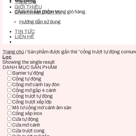
Giỏ hàng
Trang chủ
GIỚI THIỆU
Chưa có sản phẩm trong giỏ hàng.
SẢN PHẨM DỊCH VỤ
Hướng dẫn sử dụng
TIN TỨC
LIÊN HỆ
Trang chủ
/
Sản phẩm được gắn thẻ “cổng trượt tự động comunel
Lọc
Showing the single result
DANH MỤC SẢN PHẨM
Barrier tự động
Cổng tự động
Cổng mở cánh tay đòn
Cổng mở gấp 4 cánh
Cổng trượt tự động
Cổng trượt xếp lớp
Mô tơ cổng mở cánh âm sàn
Cổng xếp inox
Cửa tự động
Cửa mở cánh
Cửa trượt cong