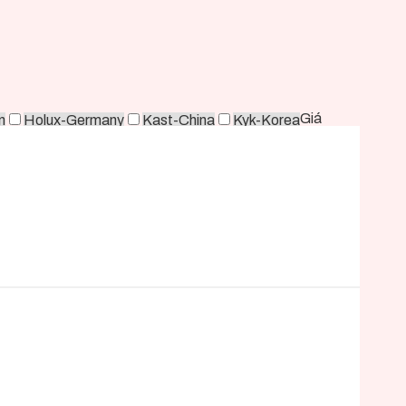
Giá
n
Holux-Germany
Kast-China
Kyk-Korea