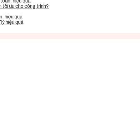
toàn, hiệu quả
tối ưu cho công trình?
, hiệu quả
lý hiệu quả