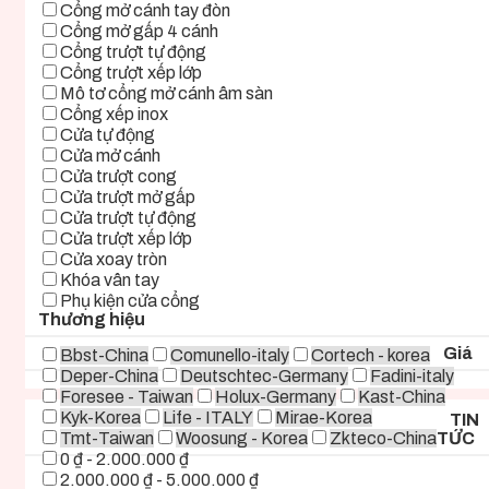
Cổng mở cánh tay đòn
Cổng mở gấp 4 cánh
Cổng trượt tự động
Cổng trượt xếp lớp
Mô tơ cổng mở cánh âm sàn
Cổng xếp inox
Cửa tự động
Cửa mở cánh
Cửa trượt cong
Cửa trượt mở gấp
Cửa trượt tự động
Cửa trượt xếp lớp
Cửa xoay tròn
Khóa vân tay
Phụ kiện cửa cổng
Thương hiệu
Giá
Bbst-China
Comunello-italy
Cortech - korea
Deper-China
Deutschtec-Germany
Fadini-italy
Foresee - Taiwan
Holux-Germany
Kast-China
Kyk-Korea
Life - ITALY
Mirae-Korea
TIN
Tmt-Taiwan
Woosung - Korea
Zkteco-China
TỨC
0 ₫ - 2.000.000 ₫
2.000.000 ₫ - 5.000.000 ₫