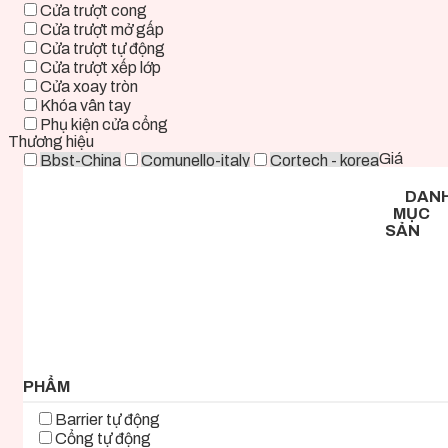
Cửa trượt cong
Cửa trượt mở gấp
Cửa trượt tự động
Cửa trượt xếp lớp
Cửa xoay tròn
Khóa vân tay
Phụ kiện cửa cổng
Thương hiệu
Giá
Bbst-China
Comunello-italy
Cortech - korea
Deper-China
Deutschtec-Germany
Fadini-italy
DAN
Foresee - Taiwan
Holux-Germany
Kast-China
MỤC
Kyk-Korea
Life - ITALY
Mirae-Korea
SẢN
Tmt-Taiwan
Woosung - Korea
Zkteco-China
0 ₫ - 2.000.000 ₫
2.000.000 ₫ - 5.000.000 ₫
5.000.000 ₫ - 8.000.000 ₫
8.000.000 ₫ - 11.000.000 ₫
11.000.000 ₫ - 14.000.000 ₫
14.000.000 ₫ - 17.000.000 ₫
17.000.000 ₫+
PHẨM
Barrier tự động
Cổng tự động