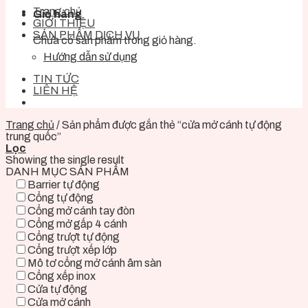
Trang chủ
Giỏ hàng
GIỚI THIỆU
SẢN PHẨM DỊCH VỤ
Chưa có sản phẩm trong giỏ hàng.
Hướng dẫn sử dụng
TIN TỨC
LIÊN HỆ
Trang chủ
/
Sản phẩm được gắn thẻ “cửa mở cánh tự động
trung quốc”
Lọc
Showing the single result
DANH MỤC SẢN PHẨM
Barrier tự động
Cổng tự động
Cổng mở cánh tay đòn
Cổng mở gấp 4 cánh
Cổng trượt tự động
Cổng trượt xếp lớp
Mô tơ cổng mở cánh âm sàn
Cổng xếp inox
Cửa tự động
Cửa mở cánh