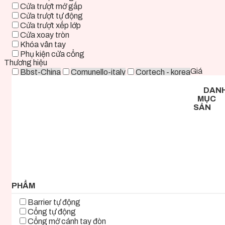
Cửa trượt mở gấp
Cửa trượt tự động
Cửa trượt xếp lớp
Cửa xoay tròn
Khóa vân tay
Phụ kiện cửa cổng
Thương hiệu
Giá
Bbst-China
Comunello-italy
Cortech - korea
Deper-China
Deutschtec-Germany
Fadini-italy
DAN
Foresee - Taiwan
Holux-Germany
Kast-China
MỤC
Kyk-Korea
Life - ITALY
Mirae-Korea
SẢN
Tmt-Taiwan
Woosung - Korea
Zkteco-China
0 ₫ - 2.000.000 ₫
2.000.000 ₫ - 5.000.000 ₫
5.000.000 ₫ - 8.000.000 ₫
8.000.000 ₫ - 11.000.000 ₫
11.000.000 ₫ - 14.000.000 ₫
14.000.000 ₫ - 17.000.000 ₫
17.000.000 ₫+
PHẨM
Barrier tự động
Cổng tự động
Cổng mở cánh tay đòn