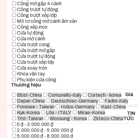
Cổng mở gấp 4 cánh
Cổng trượt tự động
Cổng trượt xếp lớp
Mô tơ cổng mở cánh âm sàn
Cổng xếp inox
Cửa tự động
Cửa mở cánh
Cửa trượt cong
Cửa trượt mở gấp
Cửa trượt tự động
Cửa trượt xếp lớp
Cửa xoay tròn
Khóa vân tay
Phụ kiện cửa cổng
Thương hiệu
Giá
Bbst-China
Comunello-italy
Cortech - korea
Deper-China
Deutschtec-Germany
Fadini-italy
Foresee - Taiwan
Holux-Germany
Kast-China
Kyk-Korea
Life - ITALY
Mirae-Korea
TIN
Tmt-Taiwan
Woosung - Korea
Zkteco-China
TỨC
0 ₫ - 2.000.000 ₫
2.000.000 ₫ - 5.000.000 ₫
5.000.000 ₫ - 8.000.000 ₫