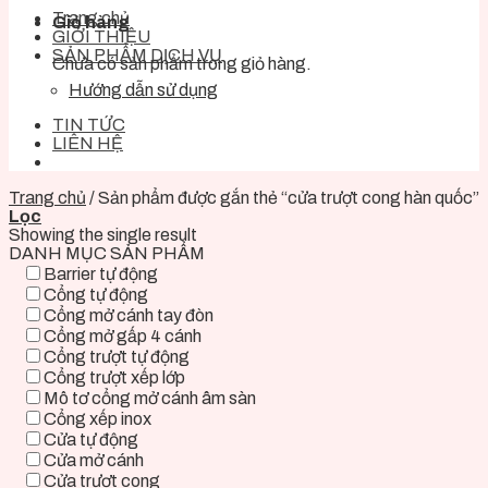
Trang chủ
Giỏ hàng
GIỚI THIỆU
SẢN PHẨM DỊCH VỤ
Chưa có sản phẩm trong giỏ hàng.
Hướng dẫn sử dụng
TIN TỨC
LIÊN HỆ
Trang chủ
/
Sản phẩm được gắn thẻ “cửa trượt cong hàn quốc”
Lọc
Showing the single result
DANH MỤC SẢN PHẨM
Barrier tự động
Cổng tự động
Cổng mở cánh tay đòn
Cổng mở gấp 4 cánh
Cổng trượt tự động
Cổng trượt xếp lớp
Mô tơ cổng mở cánh âm sàn
Cổng xếp inox
Cửa tự động
Cửa mở cánh
Cửa trượt cong