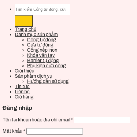
Trang chủ
Danh mục sản phẩm
Cổng tự động
Cửa tự động
Cổng xếp inox
Khóa vân tay
Barrier tự động
Phụ kiện cửa cổng
Giới thiệu
Sản phẩm dịch vụ
Hướng dẫn sử dụng
Tin tức
Liên hệ
Giỏ hàng
Đăng nhập
Tên tài khoản hoặc địa chỉ email
*
Mật khẩu
*