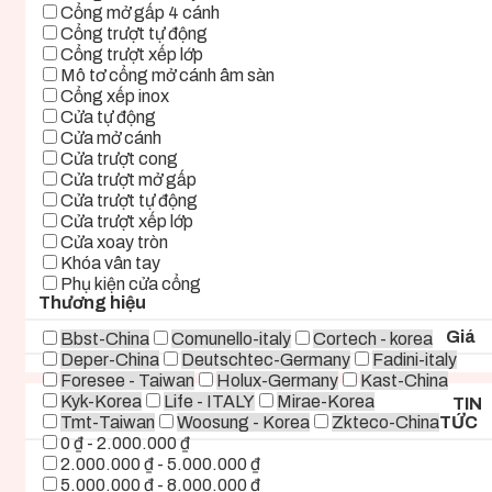
Cổng mở gấp 4 cánh
Cổng trượt tự động
Cổng trượt xếp lớp
Mô tơ cổng mở cánh âm sàn
Cổng xếp inox
Cửa tự động
Cửa mở cánh
Cửa trượt cong
Cửa trượt mở gấp
Cửa trượt tự động
Cửa trượt xếp lớp
Cửa xoay tròn
Khóa vân tay
Phụ kiện cửa cổng
Thương hiệu
Giá
Bbst-China
Comunello-italy
Cortech - korea
Deper-China
Deutschtec-Germany
Fadini-italy
Foresee - Taiwan
Holux-Germany
Kast-China
Kyk-Korea
Life - ITALY
Mirae-Korea
TIN
Tmt-Taiwan
Woosung - Korea
Zkteco-China
TỨC
0 ₫ - 2.000.000 ₫
2.000.000 ₫ - 5.000.000 ₫
5.000.000 ₫ - 8.000.000 ₫