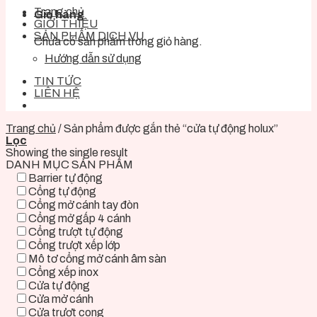
Trang chủ
Giỏ hàng
GIỚI THIỆU
SẢN PHẨM DỊCH VỤ
Chưa có sản phẩm trong giỏ hàng.
Hướng dẫn sử dụng
TIN TỨC
LIÊN HỆ
Trang chủ
/
Sản phẩm được gắn thẻ “cửa tự động holux”
Lọc
Showing the single result
DANH MỤC SẢN PHẨM
Barrier tự động
Cổng tự động
Cổng mở cánh tay đòn
Cổng mở gấp 4 cánh
Cổng trượt tự động
Cổng trượt xếp lớp
Mô tơ cổng mở cánh âm sàn
Cổng xếp inox
Cửa tự động
Cửa mở cánh
Cửa trượt cong