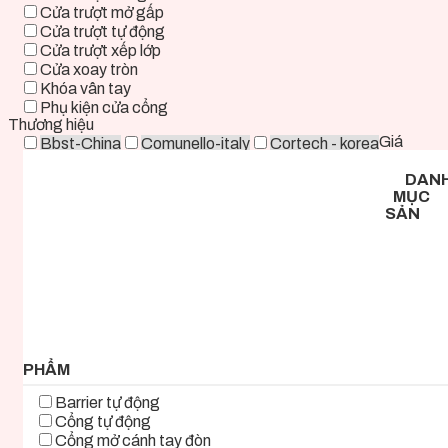
Cửa trượt mở gấp
Cửa trượt tự động
Cửa trượt xếp lớp
Cửa xoay tròn
Khóa vân tay
Phụ kiện cửa cổng
Thương hiệu
Giá
Bbst-China
Comunello-italy
Cortech - korea
Deper-China
Deutschtec-Germany
Fadini-italy
DAN
Foresee - Taiwan
Holux-Germany
Kast-China
MỤC
Kyk-Korea
Life - ITALY
Mirae-Korea
SẢN
Tmt-Taiwan
Woosung - Korea
Zkteco-China
0 ₫ - 2.000.000 ₫
2.000.000 ₫ - 5.000.000 ₫
5.000.000 ₫ - 8.000.000 ₫
8.000.000 ₫ - 11.000.000 ₫
11.000.000 ₫ - 14.000.000 ₫
14.000.000 ₫ - 17.000.000 ₫
17.000.000 ₫+
PHẨM
Barrier tự động
Cổng tự động
Cổng mở cánh tay đòn