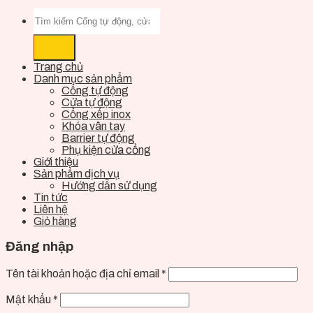
Trang chủ
Danh mục sản phẩm
Cổng tự động
Cửa tự động
Cổng xếp inox
Khóa vân tay
Barrier tự động
Phụ kiện cửa cổng
Giới thiệu
Sản phẩm dịch vụ
Hướng dẫn sử dụng
Tin tức
Liên hệ
Giỏ hàng
Đăng nhập
Tên tài khoản hoặc địa chỉ email
*
Mật khẩu
*