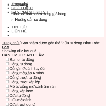
Trang chủ
Giỏ hàng
GIỚI THIỆU
SẢN PHẨM DỊCH VỤ
Chưa có sản phẩm trong giỏ hàng.
Hướng dẫn sử dụng
TIN TỨC
LIÊN HỆ
Trang chủ
/
Sản phẩm được gắn thẻ “cửa tự động Nhật Bản”
Lọc
Showing all 5 kết quả
DANH MỤC SẢN PHẨM
Barrier tự động
Cổng tự động
Cổng mở cánh tay đòn
Cổng mở gấp 4 cánh
Cổng trượt tự động
Cổng trượt xếp lớp
Mô tơ cổng mở cánh âm sàn
Cổng xếp inox
Cửa tự động
Cửa mở cánh
Cửa trượt cong