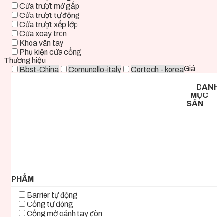
Cửa trượt mở gấp
Cửa trượt tự động
Cửa trượt xếp lớp
Cửa xoay tròn
Khóa vân tay
Phụ kiện cửa cổng
Thương hiệu
Giá
Bbst-China
Comunello-italy
Cortech - korea
Deper-China
Deutschtec-Germany
Fadini-italy
DAN
Foresee - Taiwan
Holux-Germany
Kast-China
MỤC
Kyk-Korea
Life - ITALY
Mirae-Korea
SẢN
Tmt-Taiwan
Woosung - Korea
Zkteco-China
0 ₫ - 2.000.000 ₫
2.000.000 ₫ - 5.000.000 ₫
5.000.000 ₫ - 8.000.000 ₫
8.000.000 ₫ - 11.000.000 ₫
11.000.000 ₫ - 14.000.000 ₫
14.000.000 ₫ - 17.000.000 ₫
17.000.000 ₫+
PHẨM
Barrier tự động
Cổng tự động
Cổng mở cánh tay đòn