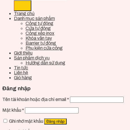
Trang chủ
Danh mục sản phẩm
Cổng tự động
Cửa tự động
Cổng xếp inox
Khóa vân tay
Barrier tự động
Phụ kiện cửa cổng
Giới thiệu
Sản phẩm dịch vụ
Hướng dẫn sử dụng
Tin tức
Liên hệ
Giỏ hàng
Đăng nhập
Tên tài khoản hoặc địa chỉ email
*
Mật khẩu
*
Ghi nhớ mật khẩu
Đăng nhập