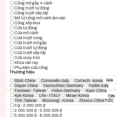
Cổng mở gấp 4 cánh
Cổng trượt tự động
Cổng trượt xếp lớp
Mô tơ cổng mở cánh âm sàn
Cổng xếp inox
Cửa tự động
Cửa mở cánh
Cửa trượt cong
Cửa trượt mở gấp
Cửa trượt tự động
Cửa trượt xếp lớp
Cửa xoay tròn
Khóa vân tay
Phụ kiện cửa cổng
Thương hiệu
Giá
Bbst-China
Comunello-italy
Cortech - korea
Deper-China
Deutschtec-Germany
Fadini-italy
Foresee - Taiwan
Holux-Germany
Kast-China
Kyk-Korea
Life - ITALY
Mirae-Korea
TIN
Tmt-Taiwan
Woosung - Korea
Zkteco-China
TỨC
0 ₫ - 2.000.000 ₫
2.000.000 ₫ - 5.000.000 ₫
5.000.000 ₫ - 8.000.000 ₫