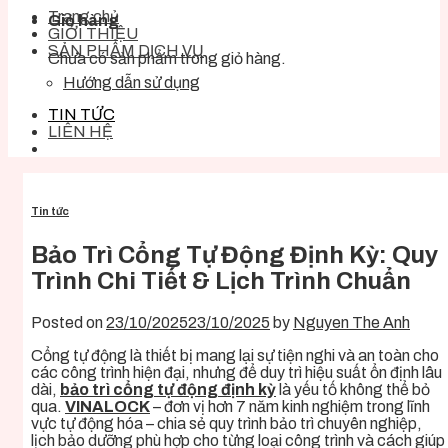
Trang chủ
Giỏ hàng
GIỚI THIỆU
SẢN PHẨM DỊCH VỤ
Chưa có sản phẩm trong giỏ hàng.
Hướng dẫn sử dụng
TIN TỨC
LIÊN HỆ
Tin tức
Bảo Trì Cổng Tự Động Định Kỳ: Quy
Trình Chi Tiết & Lịch Trình Chuẩn
Posted on
23/10/2025
23/10/2025
by
Nguyen The Anh
Cổng tự động là thiết bị mang lại sự tiện nghi và an toàn cho
các công trình hiện đại, nhưng để duy trì hiệu suất ổn định lâu
dài,
bảo trì cổng tự động định kỳ
là yếu tố không thể bỏ
qua.
VINALOCK
– đơn vị hơn 7 năm kinh nghiệm trong lĩnh
vực tự động hóa – chia sẻ quy trình bảo trì chuyên nghiệp,
lịch bảo dưỡng phù hợp cho từng loại công trình và cách giúp