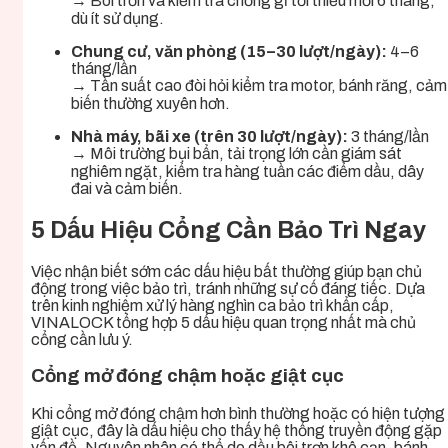
→ Bôi trơn và kiểm tra chống gỉ tối thiểu mỗi 6 tháng,
dù ít sử dụng.
Chung cư, văn phòng (15–30 lượt/ngày):
4–6
tháng/lần
→ Tần suất cao đòi hỏi kiểm tra motor, bánh răng, cảm
biến thường xuyên hơn.
Nhà máy, bãi xe (trên 30 lượt/ngày):
3 tháng/lần
→ Môi trường bụi bẩn, tải trọng lớn cần giám sát
nghiêm ngặt, kiểm tra hàng tuần các điểm dầu, dây
đai và cảm biến.
5 Dấu Hiệu Cổng Cần Bảo Trì Ngay
Việc nhận biết sớm các dấu hiệu bất thường giúp bạn chủ
động trong việc bảo trì, tránh những sự cố đáng tiếc. Dựa
trên kinh nghiệm xử lý hàng nghìn ca bảo trì khẩn cấp,
VINALOCK tổng hợp 5 dấu hiệu quan trọng nhất mà chủ
cổng cần lưu ý.
Cổng mở đóng chậm hoặc giật cục
Khi cổng mở đóng chậm hơn bình thường hoặc có hiện tượng
giật cục, đây là dấu hiệu cho thấy hệ thống truyền động gặp
vấn đề. Nguyên nhân có thể do dầu bôi trơn khô cạn, bánh