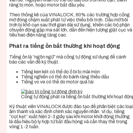
răng bị mòn, hoặc motor bắt đầu yếu.
Theo thống kê của VINALOCK, 60% các trường hợp cổng
mở đóng chậm xuất phát từ việc thiếu bôi trơn. Dầu mỡ bôi
trơn bị khô cạn sau thời gian dài sử dụng, khiến các bộ phận
chuyển động gặp ma sát lớn, dẫn đến hiện tượng giật cục và
tiêu hao điện năng tăng cao.
Phát ra tiếng ồn bất thường khi hoạt động
Tiếng ồn là “ngôn ngữ” mà cổng tự động sử dụng để cảnh
báo các vấn đề kỹ thuật.
Tiếng ken két có thể do ổ bi bị mài mòn
Tiếng nghiến có thể do bánh răng thiếu dầu
Tiếng vo ve có thể do motor quá tải
Cổng tự động phát ra tiếng ồn bất thường khi hoạt động
Kỹ thuật viên VINALOCK được đào tạo để phân biệt các loại
âm thanh và xác định chính xác nguyên nhân. Ví dụ, tiếng
“cọt kẹt” xuất hiện 2-3 giây sau khi motor khởi động thường
là dấu hiệu bộ ly hợp từ bắt đầu hỏng và cần thay thế trong
vòng 1-2 tuần.