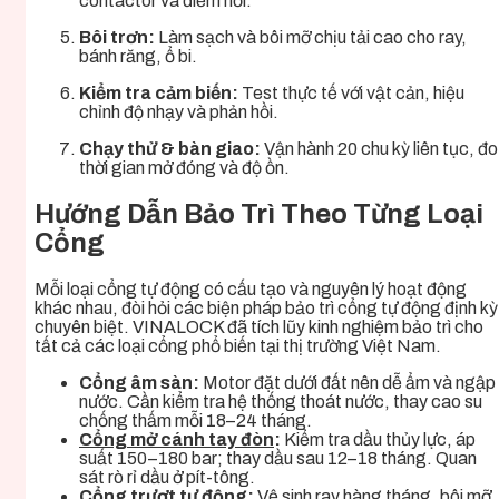
contactor và điểm nối.
Bôi trơn:
Làm sạch và bôi mỡ chịu tải cao cho ray,
bánh răng, ổ bi.
Kiểm tra cảm biến:
Test thực tế với vật cản, hiệu
chỉnh độ nhạy và phản hồi.
Chạy thử & bàn giao:
Vận hành 20 chu kỳ liên tục, đo
thời gian mở đóng và độ ồn.
Hướng Dẫn Bảo Trì Theo Từng Loại
Cổng
Mỗi loại cổng tự động có cấu tạo và nguyên lý hoạt động
khác nhau, đòi hỏi các biện pháp bảo trì cổng tự động định kỳ
chuyên biệt. VINALOCK đã tích lũy kinh nghiệm bảo trì cho
tất cả các loại cổng phổ biến tại thị trường Việt Nam.
Cổng âm sàn:
Motor đặt dưới đất nên dễ ẩm và ngập
nước. Cần kiểm tra hệ thống thoát nước, thay cao su
chống thấm mỗi 18–24 tháng.
Cổng mở cánh tay đòn
:
Kiểm tra dầu thủy lực, áp
suất 150–180 bar; thay dầu sau 12–18 tháng. Quan
sát rò rỉ dầu ở pít-tông.
Cổng trượt tự động
:
Vệ sinh ray hàng tháng, bôi mỡ