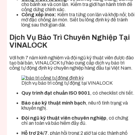
cho bánh xe và con lăn. Kiểm tra giới hạn hành trình để
cổng dừng chính xác.
Cổng xếp inox:
Kiểm tra từng con lăn và khớp nối; bôi
mỡ đặc chống ăn mòn. Siết bu lông định kỳ để tránh
lỏng sau thời gian dài.
Dịch Vụ Bảo Trì Chuyên Nghiệp Tại
VINALOCK
Với hơn 7 năm kinh nghiệm và đội ngũ kỹ thuật viên được đào
tạo bài bản, VINALOCK tự hào cung cấp dịch vụ bảo trì
cổng tự động định kỳ chuyên nghiệp hàng đầu tại Việt Nam.
DỊch vụ bảo trì cổng tự động tại VINALOCK
Quy trình đạt chuẩn ISO 9001
, có checklist chi tiết.
Báo cáo kỹ thuật minh bạch
, nêu rõ tình trạng và
khuyến nghị.
Đội ngũ kỹ thuật viên chuyên nghiệp
, có chứng
chỉ an toàn và bảo hiểm đầy đủ.
Hỗ trợ 24/7
, phản hồi trong 2 giờ tại các thành phố