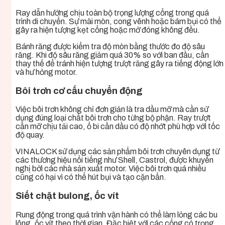
Ray dẫn hướng chịu toàn bộ trọng lượng cổng trong quá
trình di chuyển. Sự mài mòn, cong vênh hoặc bám bụi có thể
gây ra hiện tượng kẹt cổng hoặc mở đóng không đều.
Bánh răng được kiểm tra độ mòn bằng thước đo độ sâu
răng. Khi độ sâu răng giảm quá 30% so với ban đầu, cần
thay thế để tránh hiện tượng trượt răng gây ra tiếng động lớn
và hư hỏng motor.
Bôi trơn cơ cấu chuyển động
Việc bôi trơn không chỉ đơn giản là tra dầu mỡ mà cần sử
dụng đúng loại chất bôi trơn cho từng bộ phận. Ray trượt
cần mỡ chịu tải cao, ổ bi cần dầu có độ nhớt phù hợp với tốc
độ quay.
VINALOCK sử dụng các sản phẩm bôi trơn chuyên dụng từ
các thương hiệu nổi tiếng như Shell, Castrol, được khuyến
nghị bởi các nhà sản xuất motor. Việc bôi trơn quá nhiều
cũng có hại vì có thể hút bụi và tạo cặn bẩn.
Siết chặt bulong, ốc vít
Rung động trong quá trình vận hành có thể làm lỏng các bu
lông, ốc vít theo thời gian. Đặc biệt với các cổng có trọng