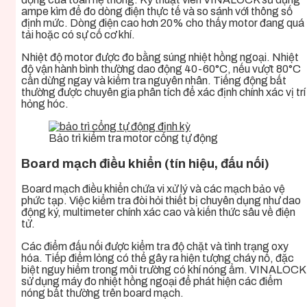
ampe kìm để đo dòng điện thực tế và so sánh với thông số
định mức. Dòng điện cao hơn 20% cho thấy motor đang quá
tải hoặc có sự cố cơ khí.
Nhiệt độ motor được đo bằng súng nhiệt hồng ngoại. Nhiệt
độ vận hành bình thường dao động 40-60°C, nếu vượt 80°C
cần dừng ngay và kiểm tra nguyên nhân. Tiếng động bất
thường được chuyên gia phân tích để xác định chính xác vị trí
hỏng hóc.
Bảo trì kiểm tra motor cổng tự động
Board mạch điều khiển (tín hiệu, đấu nối)
Board mạch điều khiển chứa vi xử lý và các mạch bảo vệ
phức tạp. Việc kiểm tra đòi hỏi thiết bị chuyên dụng như dao
động ký, multimeter chính xác cao và kiến thức sâu về điện
tử.
Các điểm đấu nối được kiểm tra độ chặt và tình trạng oxy
hóa. Tiếp điểm lỏng có thể gây ra hiện tượng cháy nổ, đặc
biệt nguy hiểm trong môi trường có khí nóng ẩm. VINALOCK
sử dụng máy đo nhiệt hồng ngoại để phát hiện các điểm
nóng bất thường trên board mạch.