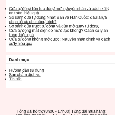
Cửa tự động liên tục đóng mở: nguyên nhân và cách xử lý
an toàn, hiệu quả
So sánh cửa tự động Nhật Bản và Hàn Quốc: đâu là lựa
chọn tối ưu cho công trình?
So sánh cửa trượt tự động và cửa mở quay tự động
Cửa tự động mất điện có mở được không? Cách xử lý an
toàn, hiệu quả
Cửa tự động không mở được: Nguyên nhân chính và cách
xử lý hiệu quả
Danh mục
Hướng dẫn sử dụng
Sản phẩm dịch vụ
Tin tức
Tổng đài hỗ trợ (8h00 - 17h00) Tổng đài mua hàng: