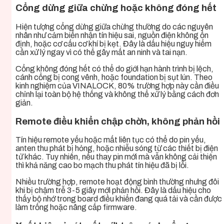
Cổng dừng giữa chừng hoặc không đóng hết
Hiện tượng cổng dừng giữa chừng thường do các nguyên
nhân như cảm biến nhận tín hiệu sai, nguồn điện không ổn
định, hoặc cơ cấu cơ khí bị kẹt. Đây là dấu hiệu nguy hiểm
cần xử lý ngay vì có thể gây mất an ninh và tai nạn.
Cổng không đóng hết có thể do giới hạn hành trình bị lệch,
cánh cổng bị cong vênh, hoặc foundation bị sụt lún. Theo
kinh nghiệm của VINALOCK, 80% trường hợp này cần điều
chỉnh lại toàn bộ hệ thống và không thể xử lý bằng cách đơn
giản.
Remote điều khiển chập chờn, không phản hồi
Tín hiệu remote yếu hoặc mất liên tục có thể do pin yếu,
anten thu phát bị hỏng, hoặc nhiễu sóng từ các thiết bị điện
tử khác. Tuy nhiên, nếu thay pin mới mà vẫn không cải thiện
thì khả năng cao bo mạch thu phát tín hiệu đã bị lỗi.
Nhiều trường hợp, remote hoạt động bình thường nhưng đôi
khi bị chậm trễ 3-5 giây mới phản hồi. Đây là dấu hiệu cho
thấy bộ nhớ trong board điều khiển đang quá tải và cần được
làm trống hoặc nâng cấp firmware.