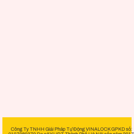
Công Ty TNHH Giải Pháp Tự Động VINALOCK GPKD số: