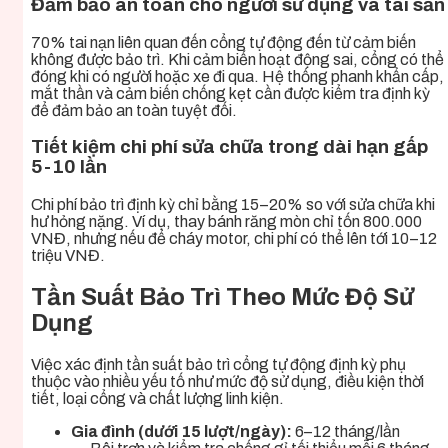
Đảm bảo an toàn cho người sử dụng và tài sản
70% tai nạn liên quan đến cổng tự động đến từ cảm biến
không được bảo trì. Khi cảm biến hoạt động sai, cổng có thể
đóng khi có người hoặc xe đi qua. Hệ thống phanh khẩn cấp,
mắt thần và cảm biến chống kẹt cần được kiểm tra định kỳ
để đảm bảo an toàn tuyệt đối.
Tiết kiệm chi phí sửa chữa trong dài hạn gấp
5-10 lần
Chi phí bảo trì định kỳ chỉ bằng 15–20% so với sửa chữa khi
hư hỏng nặng. Ví dụ, thay bánh răng mòn chỉ tốn 800.000
VNĐ, nhưng nếu để cháy motor, chi phí có thể lên tới 10–12
triệu VNĐ.
Tần Suất Bảo Trì Theo Mức Độ Sử
Dụng
Việc xác định tần suất bảo trì cổng tự động định kỳ phụ
thuộc vào nhiều yếu tố như mức độ sử dụng, điều kiện thời
tiết, loại cổng và chất lượng linh kiện.
Gia đình (dưới 15 lượt/ngày):
6–12 tháng/lần