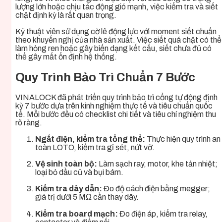
lượng lớn hoặc chịu tác động gió mạnh, việc kiểm tra và siết
chặt định kỳ là rất quan trọng.
Kỹ thuật viên sử dụng cờ lê động lực với moment siết chuẩn
theo khuyến nghị của nhà sản xuất. Việc siết quá chặt có thể
làm hỏng ren hoặc gây biến dạng kết cấu, siết chưa đủ có
thể gây mất ổn định hệ thống.
Quy Trình Bảo Trì Chuẩn 7 Bước
VINALOCK đã phát triển quy trình bảo trì cổng tự động định
kỳ 7 bước dựa trên kinh nghiệm thực tế và tiêu chuẩn quốc
tế. Mỗi bước đều có checklist chi tiết và tiêu chí nghiệm thu
rõ ràng.
Ngắt điện, kiểm tra tổng thể:
Thực hiện quy trình an
toàn LOTO, kiểm tra gỉ sét, nứt vỡ.
Vệ sinh toàn bộ:
Làm sạch ray, motor, khe tản nhiệt;
loại bỏ dầu cũ và bụi bám.
Kiểm tra dây dẫn:
Đo độ cách điện bằng megger;
giá trị dưới 5 MΩ cần thay dây.
Kiểm tra board mạch:
Đo điện áp, kiểm tra relay,