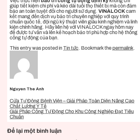
Việc thực hiện
bảo trì cổng tự động định kỳ
không chỉ
giúp tiết kiệm chi phí và kéo dài tuổi thọ thiết bị mà còn đảm
bảo an toàn tuyệt đối cho người sử dụng.
VINALOCK
cam
kết mang đến dịch vụ bảo trì chuyên nghiệp với quy trình
chuẩn quốc tế, đội ngũ kỹ thuật viên giàu kinh nghiệm và linh
kiện chính hãng. Hãy liên hệ với VINALOCK ngay hôm nay
để được tư vấn và lên kế hoạch bảo trì phù hợp cho hệ thống
cổng tự động của bạn.
This entry was posted in
Tin tức
. Bookmark the
permalink
.
Nguyen The Anh
Cửa Tự Động Bệnh Viện – Giải Pháp Toàn Diện Nâng Cao
Chất Lượng Y Tế
Giải Pháp Cổng Tự Động Cho Khu Công Nghiệp Đạt Tiêu
Chuẩn
Để lại một bình luận