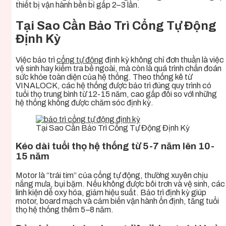
thiết bị vận hành bền bỉ gấp 2–3 lần.
Tại Sao Cần Bảo Trì Cổng Tự Động
Định Kỳ
Việc bảo trì
cổng tự động
định kỳ không chỉ đơn thuần là việc
vệ sinh hay kiểm tra bề ngoài, mà còn là quá trình chẩn đoán
sức khỏe toàn diện của hệ thống. Theo thống kê từ
VINALOCK, các hệ thống được bảo trì đúng quy trình có
tuổi thọ trung bình từ 12-15 năm, cao gấp đôi so với những
hệ thống không được chăm sóc định kỳ.
Tại Sao Cần Bảo Trì Cổng Tự Động Định Kỳ
Kéo dài tuổi thọ hệ thống từ 5-7 năm lên 10-
15 năm
Motor là “trái tim” của cổng tự động, thường xuyên chịu
nắng mưa, bụi bặm. Nếu không được bôi trơn và vệ sinh, các
linh kiện dễ oxy hóa, giảm hiệu suất. Bảo trì định kỳ giúp
motor, board mạch và cảm biến vận hành ổn định, tăng tuổi
thọ hệ thống thêm 5–8 năm.