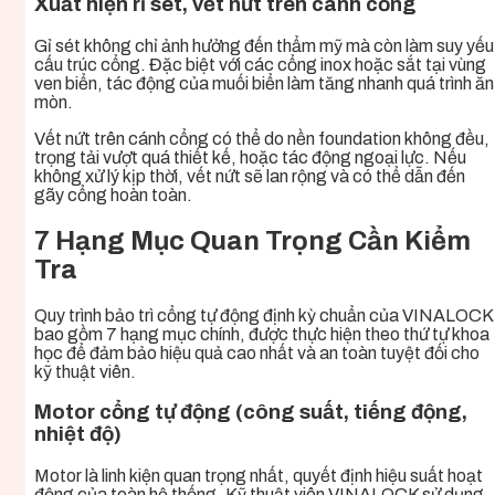
Xuất hiện rỉ sét, vết nứt trên cánh cổng
Gỉ sét không chỉ ảnh hưởng đến thẩm mỹ mà còn làm suy yếu
cấu trúc cổng. Đặc biệt với các cổng inox hoặc sắt tại vùng
ven biển, tác động của muối biển làm tăng nhanh quá trình ăn
mòn.
Vết nứt trên cánh cổng có thể do nền foundation không đều,
trọng tải vượt quá thiết kế, hoặc tác động ngoại lực. Nếu
không xử lý kịp thời, vết nứt sẽ lan rộng và có thể dẫn đến
gãy cổng hoàn toàn.
7 Hạng Mục Quan Trọng Cần Kiểm
Tra
Quy trình bảo trì cổng tự động định kỳ chuẩn của VINALOCK
bao gồm 7 hạng mục chính, được thực hiện theo thứ tự khoa
học để đảm bảo hiệu quả cao nhất và an toàn tuyệt đối cho
kỹ thuật viên.
Motor cổng tự động (công suất, tiếng động,
nhiệt độ)
Motor là linh kiện quan trọng nhất, quyết định hiệu suất hoạt
động của toàn hệ thống. Kỹ thuật viên VINALOCK sử dụng