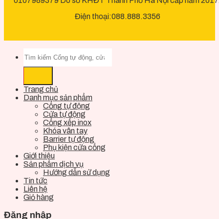
0107989379 Do sở KHĐT Thành Phố Hà Nội cấp năm 2017
Điện thoại:088.888.3356
Trang chủ
Danh mục sản phẩm
Cổng tự động
Cửa tự động
Cổng xếp inox
Khóa vân tay
Barrier tự động
Phụ kiện cửa cổng
Giới thiệu
Sản phẩm dịch vụ
Hướng dẫn sử dụng
Tin tức
Liên hệ
Giỏ hàng
Đăng nhập