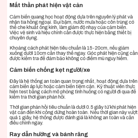
Mắt thần phát hiện vật cản
Cảm biến quang học hoạt động dựa trên nguyên lý phát và
nhận tia hồng ngoại. Bụi bặm, nước mưa hoặc côn trùng có
thể che khuất ống kính, làm giảm độ nhạy của cảm biến.
Việc vệ sinh và hiệu chỉnh cần được thực hiện bằng thiết bị
chuyên dụng.
Khoảng cách phát hiện tiêu chuẩn là 15-20cm, nếu giảm
xuống dưới 10cm cần thay thế ngay. Góc phát hiện cũng cần
được kiểm tra để đảm bảo không có điểm mù nguy hiểm.
Cảm biến chống kẹt người/xe
Đây là hệ thống an toàn quan trọng nhất, hoạt động dựa trên
cảm biến áp lực hoặc cảm biến tiệm cận. Kỹ thuật viên thực
hiện test bằng cách mô phỏng tình huống có người đi qua để
kiểm tra thời gian phản hồi.
Thời gian phản hồi tiêu chuẩn là dưới 0.5 giây từ khi phát hiện
vật cản đến khi cổng dừng hoàn toàn. Nếu thời gian này vượt
quá 1 giây, hệ thống được đánh giá là không an toàn và cần
điều chỉnh ngay.
Ray dẫn hướng và bánh răng