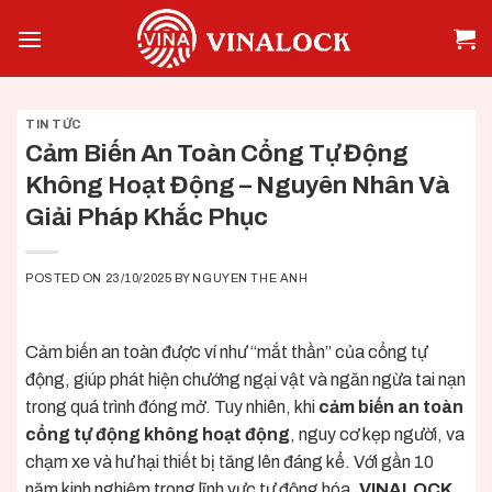
Skip
to
content
TIN TỨC
Cảm Biến An Toàn Cổng Tự Động
Không Hoạt Động – Nguyên Nhân Và
Giải Pháp Khắc Phục
POSTED ON
23/10/2025
BY
NGUYEN THE ANH
Cảm biến an toàn được ví như “mắt thần” của cổng tự
động, giúp phát hiện chướng ngại vật và ngăn ngừa tai nạn
trong quá trình đóng mở. Tuy nhiên, khi
cảm biến an toàn
cổng tự động không hoạt động
, nguy cơ kẹp người, va
chạm xe và hư hại thiết bị tăng lên đáng kể. Với gần 10
năm kinh nghiệm trong lĩnh vực tự động hóa,
VINALOCK