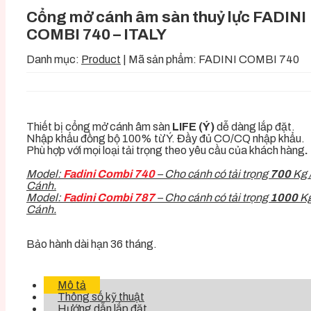
Cổng mở cánh âm sàn thuỷ lực FADINI
COMBI 740 – ITALY
Danh mục:
Product
|
Mã sản phẩm:
FADINI COMBI 740
Thiết bị cổng mở cánh âm sàn
LIFE (Ý)
dễ dàng lắp đặt.
Nhập khẩu đồng bộ 100% từ Ý. Đầy đủ CO/CQ nhập khẩu.
Phù hợp với mọi loại tải trọng theo yêu cầu của khách hàng
.
Model:
Fadini Combi 740
– Cho cánh có tải trọng
700
Kg 
Cánh.
Model:
Fadini Combi 787
– Cho cánh có tải trọng
1000
Kg
Cánh.
Bảo hành dài hạn 36 tháng.
Mô tả
Thông số kỹ thuật
Hướng dẫn lắp đặt