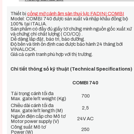
Thiết bị
cổng mở cánh âm sàn thuỷ lực FADINI COMBI
Model: COMBI 740 được sản xuất và nhập khẩu đồng bộ
100% tại ITALIA.
Sản phẩm có đầy đủ giấy tờ chứng minh nguồn gốc xuất xứ
và chứng chỉ chất lượng ( CO/CQ) .
Dễ dàng lắp đặt, bảo trì, bảo dưỡng.
Độ bền và tính ổn định cao được bảo hành 24 tháng bởi
VINALOCK.
Giá cả cạnh tranh phù hợp với thị trường.
Chi tiết thông số kỹ thuật (Technical Specifications)
COMBI 740
Tải trọng cánh tối đa
700
Max. gate left weight (Kg)
Chiều dài cánh tối đa
2,5
Max. gate left length (M)
Nguồn điện cấp cho Mô tơ
24V AC
Motor power supply (V)
Công suất Mô tơ
250
Power (W)