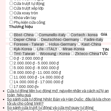
Cửa trượt tự động
Cửa trượt xếp lớp
Cửa xoay tròn
Khóa vân tay
Phụ kiện cửa cổng
Thương hiệu
Giá
Bbst-China
Comunello-italy
Cortech - korea
Deper-China
Deutschtec-Germany
Fadini-italy
Foresee - Taiwan
Holux-Germany
Kast-China
Kyk-Korea
Life - ITALY
Mirae-Korea
TIN
Tmt-Taiwan
Woosung - Korea
Zkteco-China
TỨC
0 ₫ - 2.000.000 ₫
2.000.000 ₫ - 5.000.000 ₫
5.000.000 ₫ - 8.000.000 ₫
8.000.000 ₫ - 11.000.000 ₫
11.000.000 ₫ - 14.000.000 ₫
14.000.000 ₫ - 17.000.000 ₫
17.000.000 ₫+
Cửa tự động liên tục đóng mở: nguyên nhân và cách xử lý an
toàn, hiệu quả
So sánh cửa tự động Nhật Bản và Hàn Quốc: đâu là lựa chọn
tối ưu cho công trình?
So sánh cửa trượt tự động và cửa mở quay tự động