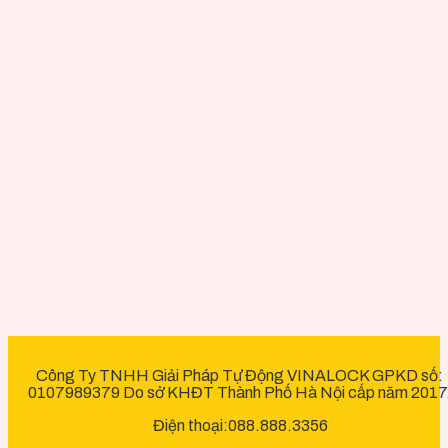
Công Ty TNHH Giải Pháp Tự Động VINALOCK GPKD số:
0107989379 Do sở KHĐT Thành Phố Hà Nội cấp năm 2017
Điện thoại:088.888.3356