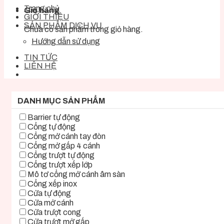
Trang chủ
Giỏ hàng
GIỚI THIỆU
SẢN PHẨM DỊCH VỤ
Chưa có sản phẩm trong giỏ hàng.
Hướng dẫn sử dụng
TIN TỨC
LIÊN HỆ
DANH MỤC SẢN PHẨM
Barrier tự động
Cổng tự động
Cổng mở cánh tay đòn
Cổng mở gấp 4 cánh
Cổng trượt tự động
Cổng trượt xếp lớp
Mô tơ cổng mở cánh âm sàn
Cổng xếp inox
Cửa tự động
Cửa mở cánh
Cửa trượt cong
Cửa trượt mở gấp