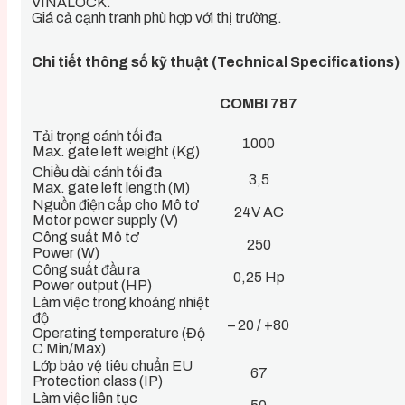
VINALOCK.
Giá cả cạnh tranh phù hợp với thị trường.
Chi tiết thông số kỹ thuật (Technical Specifications)
COMBI 787
Tải trọng cánh tối đa
1000
Max. gate left weight (Kg)
Chiều dài cánh tối đa
3,5
Max. gate left length (M)
Nguồn điện cấp cho Mô tơ
24V AC
Motor power supply (V)
Công suất Mô tơ
250
Power (W)
Công suất đầu ra
0,25 Hp
Power output (HP)
Làm việc trong khoảng nhiệt
độ
– 20 / +80
Operating temperature (Độ
C Min/Max)
Lớp bảo vệ tiêu chuẩn EU
67
Protection class (IP)
Làm việc liên tục