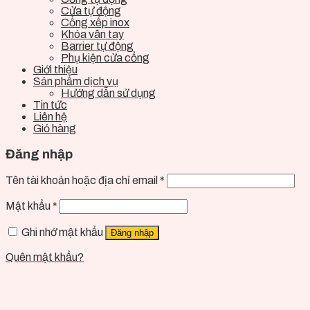
Cửa tự động
Cổng xếp inox
Khóa vân tay
Barrier tự động
Phụ kiện cửa cổng
Giới thiệu
Sản phẩm dịch vụ
Hướng dẫn sử dụng
Tin tức
Liên hệ
Giỏ hàng
Đăng nhập
Tên tài khoản hoặc địa chỉ email
*
Mật khẩu
*
Ghi nhớ mật khẩu
Đăng nhập
Quên mật khẩu?