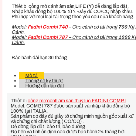
Thiết bị cổng mở cánh âm sàn
LIFE (Ý)
dễ dàng lắp đặt.
Nhập khẩu đồng bộ 100% từ Ý. Đầy đủ CO/CQ nhập khẩu.
Phù hợp với mọi loại tải trọng theo yêu cầu của khách hàng
.
Model:
Fadini Combi 740
– Cho cánh có tải trọng
700
Kg 
Cánh.
Model:
Fadini Combi 787
– Cho cánh có tải trọng
1000
Kg
Cánh.
Bảo hành dài hạn 36 tháng.
Mô tả
Thông số kỹ thuật
Hướng dẫn lắp đặt
Thiết bị
cổng mở cánh âm sàn thuỷ lực FADINI COMBI
Model: COMBI 787 được sản xuất và nhập khẩu đồng bộ
100% tại ITALIA.
Sản phẩm có đầy đủ giấy tờ chứng minh nguồn gốc xuất xứ
và chứng chỉ chất lượng ( CO/CQ) .
Dễ dàng lắp đặt, bảo trì, bảo dưỡng.
Độ bền và tính ổn định cao được bảo hành 24 tháng bởi