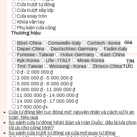
Cửa trượt tự động
Cửa trượt xếp lớp
Cửa xoay tròn
Khóa vân tay
Phụ kiện cửa cổng
Thương hiệu
Giá
Bbst-China
Comunello-italy
Cortech - korea
Deper-China
Deutschtec-Germany
Fadini-italy
Foresee - Taiwan
Holux-Germany
Kast-China
Kyk-Korea
Life - ITALY
Mirae-Korea
TIN
Tmt-Taiwan
Woosung - Korea
Zkteco-China
TỨC
0 ₫ - 2.000.000 ₫
2.000.000 ₫ - 5.000.000 ₫
5.000.000 ₫ - 8.000.000 ₫
8.000.000 ₫ - 11.000.000 ₫
11.000.000 ₫ - 14.000.000 ₫
14.000.000 ₫ - 17.000.000 ₫
17.000.000 ₫+
Cửa tự động liên tục đóng mở: nguyên nhân và cách xử lý an
toàn, hiệu quả
So sánh cửa tự động Nhật Bản và Hàn Quốc: đâu là lựa chọn
tối ưu cho công trình?
So sánh cửa trượt tự động và cửa mở quay tự động