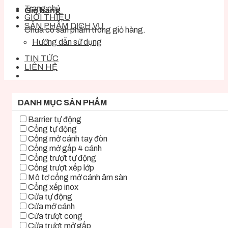
Trang chủ
Giỏ hàng
GIỚI THIỆU
SẢN PHẨM DỊCH VỤ
Chưa có sản phẩm trong giỏ hàng.
Hướng dẫn sử dụng
TIN TỨC
LIÊN HỆ
DANH MỤC SẢN PHẨM
Barrier tự động
Cổng tự động
Cổng mở cánh tay đòn
Cổng mở gấp 4 cánh
Cổng trượt tự động
Cổng trượt xếp lớp
Mô tơ cổng mở cánh âm sàn
Cổng xếp inox
Cửa tự động
Cửa mở cánh
Cửa trượt cong
Cửa trượt mở gấp