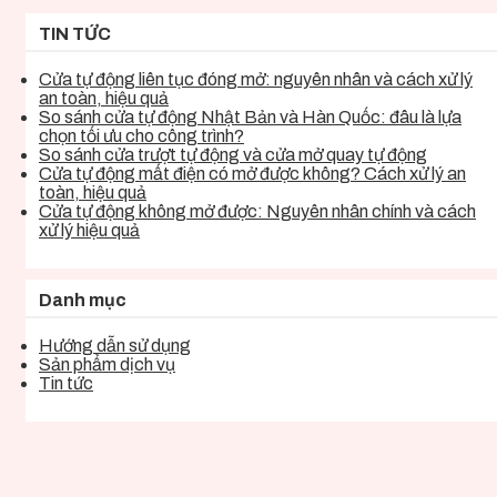
TIN TỨC
Cửa tự động liên tục đóng mở: nguyên nhân và cách xử lý
an toàn, hiệu quả
So sánh cửa tự động Nhật Bản và Hàn Quốc: đâu là lựa
chọn tối ưu cho công trình?
So sánh cửa trượt tự động và cửa mở quay tự động
Cửa tự động mất điện có mở được không? Cách xử lý an
toàn, hiệu quả
Cửa tự động không mở được: Nguyên nhân chính và cách
xử lý hiệu quả
Danh mục
Hướng dẫn sử dụng
Sản phẩm dịch vụ
Tin tức