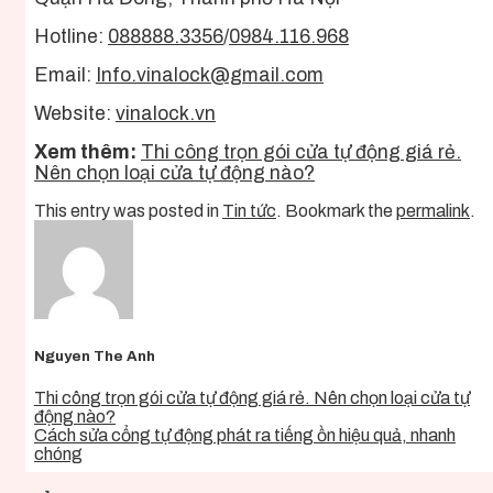
Hotline:
088888.3356
/
0984.116.968
Email:
Info.vinalock@gmail.com
Website:
vinalock.vn
Xem thêm:
Thi công trọn gói cửa tự động giá rẻ.
Nên chọn loại cửa tự động nào?
This entry was posted in
Tin tức
. Bookmark the
permalink
.
Nguyen The Anh
Thi công trọn gói cửa tự động giá rẻ. Nên chọn loại cửa tự
động nào?
Cách sửa cổng tự động phát ra tiếng ồn hiệu quả, nhanh
chóng