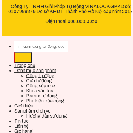
Công Ty TNHH Giải Pháp Tự Động VINALOCK GPKD số:
0107989379 Do sở KHĐT Thành Phố Hà Nội cấp năm 2017
Điện thoại:088.888.3356
Trang chủ
Danh mục sản phẩm
Cổng tự động
Cửa tự động
Cổng xếp inox
Khóa vân tay
Barrier tự động
Phụ kiện cửa cổng
Giới thiệu
Sản phẩm dịch vụ
Hướng dẫn sử dụng
Tin tức
Liên hệ
Giỏ hàng