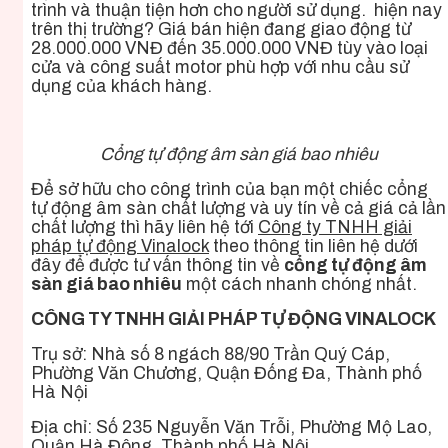
trình và thuận tiện hơn cho người sử dụng.
hiện nay
trên thị trường? Giá bán hiện đang giao động từ
28.000.000 VNĐ đến 35.000.000 VNĐ tùy vào loại
cửa và công suất motor phù hợp với nhu cầu sử
dụng của khách hàng.
Cổng tự động âm sàn giá bao nhiêu
Để sở hữu cho công trình của bạn một chiếc cổng
tự động âm sàn chất lượng và uy tín về cả giá cả lần
chất lượng thì hãy liên hệ tới
Công ty TNHH giải
pháp tự động Vinalock
theo thông tin liên hệ dưới
đây để được tư vấn thông tin về
cổng tự động âm
sàn giá bao nhiêu
một cách nhanh chóng nhất.
CÔNG TY TNHH GIẢI PHÁP TỰ ĐỘNG VINALOCK
Trụ sở: Nhà số 8 ngách 88/90 Trần Quý Cáp,
Phường Văn Chương, Quận Đống Đa, Thành phố
Hà Nội
Địa chỉ: Số 235 Nguyễn Văn Trỗi, Phường Mộ Lao,
Quận Hà Đông, Thành phố Hà Nội