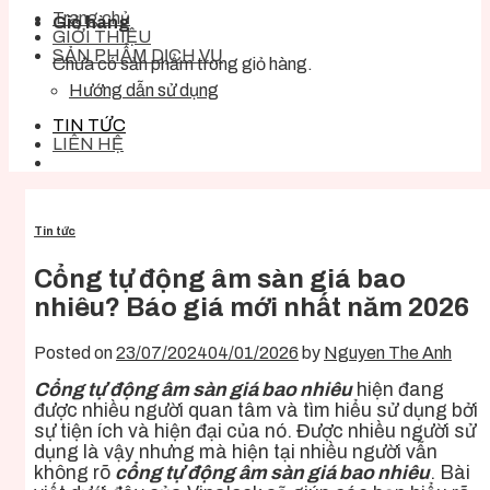
Trang chủ
Giỏ hàng
GIỚI THIỆU
SẢN PHẨM DỊCH VỤ
Chưa có sản phẩm trong giỏ hàng.
Hướng dẫn sử dụng
TIN TỨC
LIÊN HỆ
Tin tức
Cổng tự động âm sàn giá bao
nhiêu? Báo giá mới nhất năm 2026
Posted on
23/07/2024
04/01/2026
by
Nguyen The Anh
Cổng tự động âm sàn giá bao nhiêu
hiện đang
được nhiều người quan tâm và tìm hiểu sử dụng bởi
sự tiện ích và hiện đại của nó. Được nhiều người sử
dụng là vậy nhưng mà hiện tại nhiều người vẫn
không rõ
cổng tự động âm sàn giá bao nhiêu
. Bài