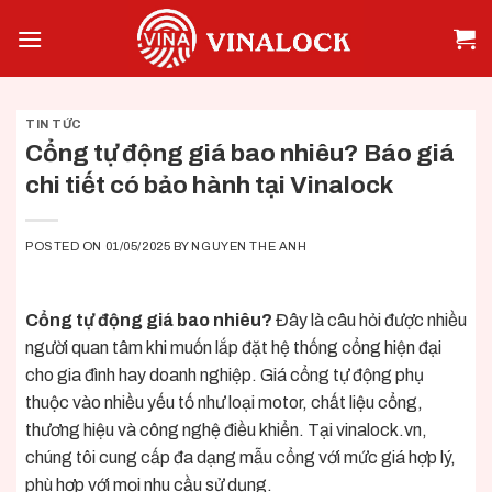
Skip
to
content
TIN TỨC
Cổng tự động giá bao nhiêu? Báo giá
chi tiết có bảo hành tại Vinalock
POSTED ON
01/05/2025
BY
NGUYEN THE ANH
Cổng tự động giá bao nhiêu?
Đây là câu hỏi được nhiều
người quan tâm khi muốn lắp đặt hệ thống cổng hiện đại
cho gia đình hay doanh nghiệp. Giá cổng tự động phụ
thuộc vào nhiều yếu tố như loại motor, chất liệu cổng,
thương hiệu và công nghệ điều khiển. Tại
vinalock.vn
,
chúng tôi cung cấp đa dạng mẫu cổng với mức giá hợp lý,
phù hợp với mọi nhu cầu sử dụng.