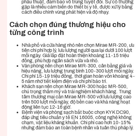
phẫu thuật, đảm bảo vô trùng tuyệt đối. Sự cố thường
gặp là nhiễu cảm biến do thiết bị y tế, được xử lý bằng
cách điều chỉnh vùng phát hiện và độ nhạy.
Cách chọn đúng thương hiệu cho
từng công trình
Nhà phố và cửa hàng nhỏ nên chọn Mirae MR-200, ưu
tiên chi phí hợp lý, lưu lượng người qua lại dưới 100 lượt
mỗi ngày. Giá lắp đặt hoàn thiện khoảng 11-15 triệu
đồng, phù hợp ngân sách vừa và nhỏ.
Văn phòng nên chọn Mirae MR-300, cân bằng giá và
hiệu năng, lưu lượng trung bình 100-300 lượt mỗi ngày.
Chi phí 15-19 triệu đồng, thời gian hoàn vốn khoảng 4-
5 năm nhờ tiết kiệm điện và chi phí bảo trì.
Khách sạn nên chọn Mirae MR-300 hoặc MR-500,
chú trọng thẩm mỹ và trải nghiệm khách hàng. Trung
tâm thương mại cần Mirae MR-500 với lưu lượng cao
trên 500 lượt mỗi ngày, độ bền cao và khả năng hoạt
động liên tục 12-16 giờ.
Bệnh viện và phòng sạch bắt buộc chọn KYK DC90,
đáp ứng tiêu chuẩn y tế EN 16005, công nghệ không
chạm, vật liệu kháng khuẩn. Chi phí cao hơn 10-15%
nhưng đảm bảo an toàn bệnh nhân và tuân thủ pháp lý.