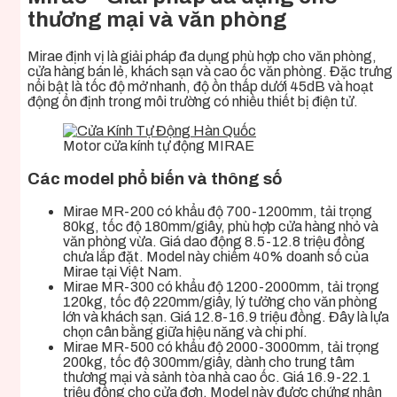
thương mại và văn phòng
Mirae định vị là giải pháp đa dụng phù hợp cho văn phòng,
cửa hàng bán lẻ, khách sạn và cao ốc văn phòng. Đặc trưng
nổi bật là tốc độ mở nhanh, độ ồn thấp dưới 45dB và hoạt
động ổn định trong môi trường có nhiều thiết bị điện tử.
Motor cửa kính tự động MIRAE
Các model phổ biến và thông số
Mirae MR-200 có khẩu độ 700-1200mm, tải trọng
80kg, tốc độ 180mm/giây, phù hợp cửa hàng nhỏ và
văn phòng vừa. Giá dao động 8.5-12.8 triệu đồng
chưa lắp đặt. Model này chiếm 40% doanh số của
Mirae tại Việt Nam.
Mirae MR-300 có khẩu độ 1200-2000mm, tải trọng
120kg, tốc độ 220mm/giây, lý tưởng cho văn phòng
lớn và khách sạn. Giá 12.8-16.9 triệu đồng. Đây là lựa
chọn cân bằng giữa hiệu năng và chi phí.
Mirae MR-500 có khẩu độ 2000-3000mm, tải trọng
200kg, tốc độ 300mm/giây, dành cho trung tâm
thương mại và sảnh tòa nhà cao ốc. Giá 16.9-22.1
triệu đồng cho cửa đơn. Model này được chứng nhận