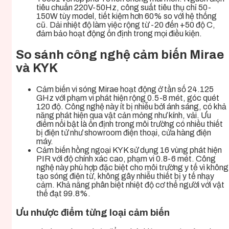
tiêu chuẩn 220V-50Hz, công suất tiêu thụ chỉ 50-
150W tùy model, tiết kiệm hơn 60% so với hệ thống
cũ. Dải nhiệt độ làm việc rộng từ -20 đến +50 độ C,
đảm bảo hoạt động ổn định trong mọi điều kiện.
So sánh công nghệ cảm biến Mirae
và KYK
Cảm biến vi sóng Mirae hoạt động ở tần số 24.125
GHz với phạm vi phát hiện rộng 0.5-8 mét, góc quét
120 độ. Công nghệ này ít bị nhiễu bởi ánh sáng, có khả
năng phát hiện qua vật cản mỏng như kính, vải. Ưu
điểm nổi bật là ổn định trong môi trường có nhiều thiết
bị điện tử như showroom điện thoại, cửa hàng điện
máy.
Cảm biến hồng ngoại KYK sử dụng 16 vùng phát hiện
PIR với độ chính xác cao, phạm vi 0.8-6 mét. Công
nghệ này phù hợp đặc biệt cho môi trường y tế vì không
tạo sóng điện từ, không gây nhiễu thiết bị y tế nhạy
cảm. Khả năng phân biệt nhiệt độ cơ thể người với vật
thể đạt 99.8%.
Ưu nhược điểm từng loại cảm biến