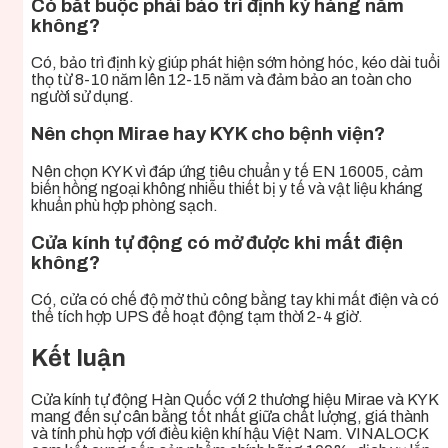
Có bắt buộc phải bảo trì định kỳ hàng năm
không?
Có, bảo trì định kỳ giúp phát hiện sớm hỏng hóc, kéo dài tuổi
thọ từ 8-10 năm lên 12-15 năm và đảm bảo an toàn cho
người sử dụng.
Nên chọn Mirae hay KYK cho bệnh viện?
Nên chọn KYK vì đáp ứng tiêu chuẩn y tế EN 16005, cảm
biến hồng ngoại không nhiễu thiết bị y tế và vật liệu kháng
khuẩn phù hợp phòng sạch.
Cửa kính tự động có mở được khi mất điện
không?
Có, cửa có chế độ mở thủ công bằng tay khi mất điện và có
thể tích hợp UPS để hoạt động tạm thời 2-4 giờ.
Kết luận
Cửa kính tự động Hàn Quốc với 2 thương hiệu Mirae và KYK
mang đến sự cân bằng tốt nhất giữa chất lượng, giá thành
và tính phù hợp với điều kiện khí hậu Việt Nam. VINALOCK