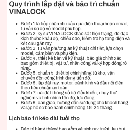
Quy trình lắp đặt và bảo trì chuẩn
VINALOCK
Bước 1 là tiếp nhận nhu cầu qua điện thoại hoặc email,
tư vấn sơ bộ về model phù hợp.
Bước 2, kỹ sư VINALOCK khảo sát hiện trạng, đo đạc
kích thước khẩu độ, chiều cao, kiểm tra hạ tầng điện và
kết cấu gắn ray.
Bước 3, tư vấn phương án kỹ thuật chi tiết, lựa chọn
model, cảm biến và phụ kiện.
Bước 4, thiết kế bản vẽ kỹ thuật, báo giá chính xác
bao gồm thiết bị, vật tư, nhân công và ký hợp đồng rõ
ràng.
Bước 5, chuẩn bị thiết bị chính hãng từ kho, vận
chuyển đến công trình đúng tiến độ.
Bước 6, lắp đặt ray, motor, cánh kính và đấu nối điện
theo tiêu chuẩn an toàn.
Bước 7, cài đặt thông số bộ điều khiển, chạy thử
nghiệm và tinh chỉnh tốc độ, lực đóng.
Bước 8, bàn giao, hướng dẫn sử dụng cho khách hàng
và lập hồ sơ bảo hành chính hãng 18-24 tháng.
Lịch bảo trì kéo dài tuổi thọ
Bảo trì hàng tháng bao gồm vệ sinh ray trượt, lau bụi