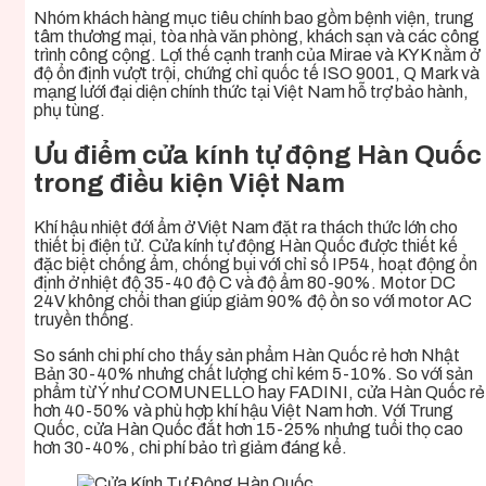
Nhóm khách hàng mục tiêu chính bao gồm bệnh viện, trung
tâm thương mại, tòa nhà văn phòng, khách sạn và các công
trình công cộng. Lợi thế cạnh tranh của Mirae và KYK nằm ở
độ ổn định vượt trội, chứng chỉ quốc tế ISO 9001, Q Mark và
mạng lưới đại diện chính thức tại Việt Nam hỗ trợ bảo hành,
phụ tùng.
Ưu điểm cửa kính tự động Hàn Quốc
trong điều kiện Việt Nam
Khí hậu nhiệt đới ẩm ở Việt Nam đặt ra thách thức lớn cho
thiết bị điện tử. Cửa kính tự động Hàn Quốc được thiết kế
đặc biệt chống ẩm, chống bụi với chỉ số IP54, hoạt động ổn
định ở nhiệt độ 35-40 độ C và độ ẩm 80-90%. Motor DC
24V không chổi than giúp giảm 90% độ ồn so với motor AC
truyền thống.
So sánh chi phí cho thấy sản phẩm Hàn Quốc rẻ hơn Nhật
Bản 30-40% nhưng chất lượng chỉ kém 5-10%. So với sản
phẩm từ Ý như COMUNELLO hay FADINI, cửa Hàn Quốc rẻ
hơn 40-50% và phù hợp khí hậu Việt Nam hơn. Với Trung
Quốc, cửa Hàn Quốc đắt hơn 15-25% nhưng tuổi thọ cao
hơn 30-40%, chi phí bảo trì giảm đáng kể.