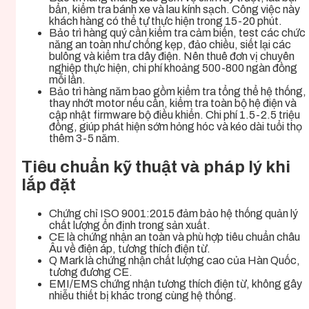
bẩn, kiểm tra bánh xe và lau kính sạch. Công việc này
khách hàng có thể tự thực hiện trong 15-20 phút.
Bảo trì hàng quý cần kiểm tra cảm biến, test các chức
năng an toàn như chống kẹp, đảo chiều, siết lại các
bulông và kiểm tra dây điện. Nên thuê đơn vị chuyên
nghiệp thực hiện, chi phí khoảng 500-800 ngàn đồng
mỗi lần.
Bảo trì hàng năm bao gồm kiểm tra tổng thể hệ thống,
thay nhớt motor nếu cần, kiểm tra toàn bộ hệ điện và
cập nhật firmware bộ điều khiển. Chi phí 1.5-2.5 triệu
đồng, giúp phát hiện sớm hỏng hóc và kéo dài tuổi thọ
thêm 3-5 năm.
Tiêu chuẩn kỹ thuật và pháp lý khi
lắp đặt
Chứng chỉ ISO 9001:2015 đảm bảo hệ thống quản lý
chất lượng ổn định trong sản xuất.
CE là chứng nhận an toàn và phù hợp tiêu chuẩn châu
Âu về điện áp, tương thích điện từ.
Q Mark là chứng nhận chất lượng cao của Hàn Quốc,
tương đương CE.
EMI/EMS chứng nhận tương thích điện từ, không gây
nhiễu thiết bị khác trong cùng hệ thống.