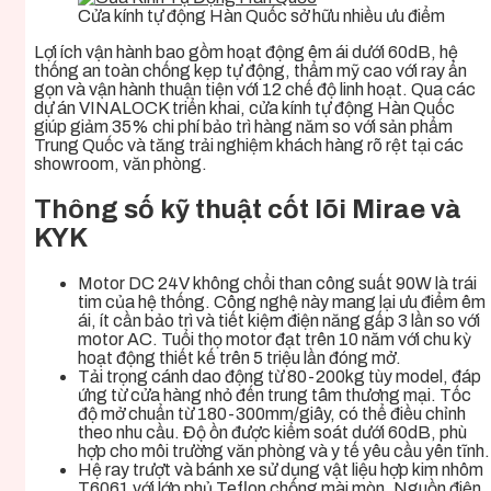
Cửa kính tự động Hàn Quốc sở hữu nhiều ưu điểm
Lợi ích vận hành bao gồm hoạt động êm ái dưới 60dB, hệ
thống an toàn chống kẹp tự động, thẩm mỹ cao với ray ẩn
gọn và vận hành thuận tiện với 12 chế độ linh hoạt. Qua các
dự án VINALOCK triển khai, cửa kính tự động Hàn Quốc
giúp giảm 35% chi phí bảo trì hàng năm so với sản phẩm
Trung Quốc và tăng trải nghiệm khách hàng rõ rệt tại các
showroom, văn phòng.
Thông số kỹ thuật cốt lõi Mirae và
KYK
Motor DC 24V không chổi than công suất 90W là trái
tim của hệ thống. Công nghệ này mang lại ưu điểm êm
ái, ít cần bảo trì và tiết kiệm điện năng gấp 3 lần so với
motor AC. Tuổi thọ motor đạt trên 10 năm với chu kỳ
hoạt động thiết kế trên 5 triệu lần đóng mở.
Tải trọng cánh dao động từ 80-200kg tùy model, đáp
ứng từ cửa hàng nhỏ đến trung tâm thương mại. Tốc
độ mở chuẩn từ 180-300mm/giây, có thể điều chỉnh
theo nhu cầu. Độ ồn được kiểm soát dưới 60dB, phù
hợp cho môi trường văn phòng và y tế yêu cầu yên tĩnh.
Hệ ray trượt và bánh xe sử dụng vật liệu hợp kim nhôm
T6061 với lớp phủ Teflon chống mài mòn. Nguồn điện