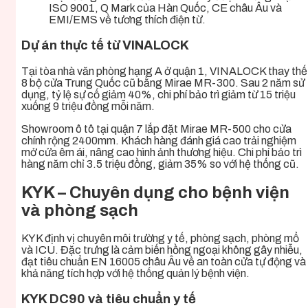
ISO 9001, Q Mark của Hàn Quốc, CE châu Âu và
EMI/EMS về tương thích điện từ.
Dự án thực tế từ VINALOCK
Tại tòa nhà văn phòng hạng A ở quận 1, VINALOCK thay thế
8 bộ cửa Trung Quốc cũ bằng Mirae MR-300. Sau 2 năm sử
dụng, tỷ lệ sự cố giảm 40%, chi phí bảo trì giảm từ 15 triệu
xuống 9 triệu đồng mỗi năm.
Showroom ô tô tại quận 7 lắp đặt Mirae MR-500 cho cửa
chính rộng 2400mm. Khách hàng đánh giá cao trải nghiệm
mở cửa êm ái, nâng cao hình ảnh thương hiệu. Chi phí bảo trì
hàng năm chỉ 3.5 triệu đồng, giảm 35% so với hệ thống cũ.
KYK – Chuyên dụng cho bệnh viện
và phòng sạch
KYK định vị chuyên môi trường y tế, phòng sạch, phòng mổ
và ICU. Đặc trưng là cảm biến hồng ngoại không gây nhiễu,
đạt tiêu chuẩn EN 16005 châu Âu về an toàn cửa tự động và
khả năng tích hợp với hệ thống quản lý bệnh viện.
KYK DC90 và tiêu chuẩn y tế