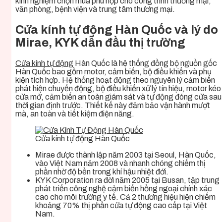
kinh nghiệm chọn mua phù hợp cho công trình thương mại,
văn phòng, bệnh viện và trung tâm thương mại.
Cửa kính tự động Hàn Quốc và lý do
Mirae, KYK dẫn đầu thị trường
Cửa kính tự động
Hàn Quốc là hệ thống đồng bộ nguồn gốc
Hàn Quốc bao gồm motor, cảm biến, bộ điều khiển và phụ
kiện tích hợp. Hệ thống hoạt động theo nguyên lý cảm biến
phát hiện chuyển động, bộ điều khiển xử lý tín hiệu, motor kéo
cửa mở, cảm biến an toàn giám sát và tự động đóng cửa sau
thời gian định trước. Thiết kế này đảm bảo vận hành mượt
mà, an toàn và tiết kiệm điện năng.
Cửa kính tự động Hàn Quốc
Mirae được thành lập năm 2003 tại Seoul, Hàn Quốc,
vào Việt Nam năm 2008 và nhanh chóng chiếm thị
phần nhờ độ bền trong khí hậu nhiệt đới.
KYK Corporation ra đời năm 2005 tại Busan, tập trung
phát triển công nghệ cảm biến hồng ngoại chính xác
cao cho môi trường y tế. Cả 2 thương hiệu hiện chiếm
khoảng 70% thị phần cửa tự động cao cấp tại Việt
Nam.