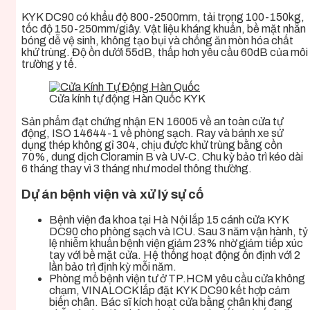
KYK DC90 có khẩu độ 800-2500mm, tải trọng 100-150kg,
tốc độ 150-250mm/giây. Vật liệu kháng khuẩn, bề mặt nhẵn
bóng dễ vệ sinh, không tạo bụi và chống ăn mòn hóa chất
khử trùng. Độ ồn dưới 55dB, thấp hơn yêu cầu 60dB của môi
trường y tế.
Cửa kính tự động Hàn Quốc KYK
Sản phẩm đạt chứng nhận EN 16005 về an toàn cửa tự
động, ISO 14644-1 về phòng sạch. Ray và bánh xe sử
dụng thép không gỉ 304, chịu được khử trùng bằng cồn
70%, dung dịch Cloramin B và UV-C. Chu kỳ bảo trì kéo dài
6 tháng thay vì 3 tháng như model thông thường.
Dự án bệnh viện và xử lý sự cố
Bệnh viện đa khoa tại Hà Nội lắp 15 cánh cửa KYK
DC90 cho phòng sạch và ICU. Sau 3 năm vận hành, tỷ
lệ nhiễm khuẩn bệnh viện giảm 23% nhờ giảm tiếp xúc
tay với bề mặt cửa. Hệ thống hoạt động ổn định với 2
lần bảo trì định kỳ mỗi năm.
Phòng mổ bệnh viện tư ở TP.HCM yêu cầu cửa không
chạm, VINALOCK lắp đặt KYK DC90 kết hợp cảm
biến chân. Bác sĩ kích hoạt cửa bằng chân khi đang