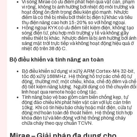
Vi sóng Mirae có ưu điểm phát hiện qua vật cản, phạm
vi rộng, không bị ảnh hưởng bởi nhiệt độ môi trường và
hoạt động ổn định trong điều kiện gió mạnh. Nhược
điểm là có thể bị nhiễu bởi thiết bị điện tử khác và tiêu
thụ điện năng cao hơn 15-20% so với hồng ngoại.
Hồng ngoại KYK có ưu điểm tiết kiệm điện, không tạo
sóng điện từ, phù hợp môi trường y tế và không gây
nhiễu thiết bị khác. Nhược điểm là bị ảnh hưởng bởi ánh
sáng mặt trời trực tiếp và không hoạt động hiệu quả ở
nhiệt độ trên 38 độ C.
Bộ điều khiển và tính năng an toàn
Bộ điều khiển sử dụng vi xử lý ARM Cortex-M4 32-bit,
tốc độ xử lý 168MHz. Hệ thống hỗ trợ các chế độ tự
động, thường mở, một chiều, khóa, chế độ đêm và chế
độ tiết kiệm năng lượng. Người dùng có thể chuyển đổi
linh hoạt qua remote hoặc công tắc.
Tính năng bảo vệ bao gồm cảm biến chống kẹp, tự
động đảo chiều khi phát hiện vật cản với lực cản trên
10kg. Khi có tín hiệu báo cháy hoặc mất điện, cửa tự
động mở hoàn toàn để thoát hiểm. Hệ thống tích hợp
khóa điện từ và liên động với hệ thống phòng cháy
chữa cháy theo quy chuẩn TCVN.
Mirae – Giải pháp đa dụng cho