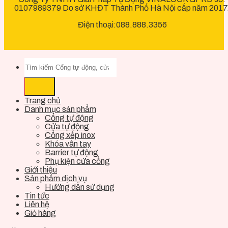
0107989379 Do sở KHĐT Thành Phố Hà Nội cấp năm 2017
Điện thoại:088.888.3356
Trang chủ
Danh mục sản phẩm
Cổng tự động
Cửa tự động
Cổng xếp inox
Khóa vân tay
Barrier tự động
Phụ kiện cửa cổng
Giới thiệu
Sản phẩm dịch vụ
Hướng dẫn sử dụng
Tin tức
Liên hệ
Giỏ hàng