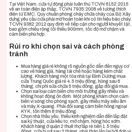
Tại Việt Nam, cửa tự động phải tuân thủ TCVN 6152:2015
về an toàn điện áp thấp, TCVN 7935:2008 về tương thích
điện từ EMC. Quy chuẩn phòng cháy chữa cháy của Bộ Xây
dựng yêu cầu cửa phải mở hoàn toàn khi có tín hiệu báo cháy.
TCVN 9382:2012 quy định về tiếp cận cho người khuyết tật,
bao gồm chiều rộng tối thiểu 900mm, tốc độ mở chậm và
cảm biến phù hợp.
Rủi ro khi chọn sai và cách phòng
tránh
Mua hàng giá rẻ không rõ nguồn gốc dẫn đến nguy cơ
cao về hàng giả, hàng tái chế hoặc hàng kém chất
lượng. Khách hàng một tòa nhà tại Bình Dương mua
cửa Trung Quốc giá rẻ 4.5 triệu đồng, hỏng sau 6
tháng, chi phí sửa chữa 5 triệu đồng, gấp đôi giá mua.
Chọn sai loại cảm biến cho môi trường gây nhiễu và
không hoạt động ổn định. Một phòng khám chọn cảm
biến vi sóng cho phòng sạch, gây nhiễu máy siêu âm
và máy X-quang. Phải đổi sang cảm biến hồng ngoại
KYK, tốn thêm 8 triệu đồng.
Chọn nhà thầu yếu, thiếu kinh nghiệm dẫn đến lắp đặt
sai kỹ thuật, cửa kêu to, mở chậm, hỏng hóc sớm.
Khách hàng ở quận 2 thuê thợ lắp rẻ tiền 1.5 triệu
đồng, cửa bị rơi sau 2 tháng, phải tháo lắp lại bởi đơn vị