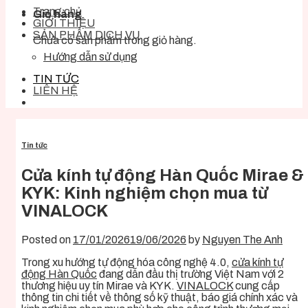
Trang chủ
Giỏ hàng
GIỚI THIỆU
SẢN PHẨM DỊCH VỤ
Chưa có sản phẩm trong giỏ hàng.
Hướng dẫn sử dụng
TIN TỨC
LIÊN HỆ
Tin tức
Cửa kính tự động Hàn Quốc Mirae &
KYK: Kinh nghiệm chọn mua từ
VINALOCK
Posted on
17/01/2026
19/06/2026
by
Nguyen The Anh
Trong xu hướng tự động hóa công nghệ 4.0,
cửa kính tự
động Hàn Quốc
đang dẫn đầu thị trường Việt Nam với 2
thương hiệu uy tín Mirae và KYK.
VINALOCK
cung cấp
thông tin chi tiết về thông số kỹ thuật, báo giá chính xác và