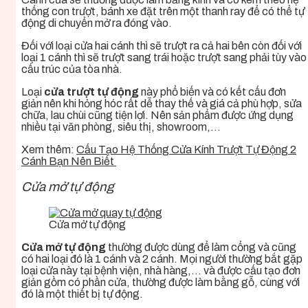
thống con trượt, bánh xe đặt trên một thanh ray để có thể tự
động di chuyển mở ra đóng vào.
Đối với loại cửa hai cánh thì sẽ trượt ra cả hai bên còn đối với
loại 1 cánh thì sẽ trượt sang trái hoặc trượt sang phải tùy vào
cấu trúc của tòa nhà.
Loại
cửa trượt tự động
này phổ biến và có kết cấu đơn
giản nên khi hỏng hóc rất dễ thay thế và giá cả phù hợp, sửa
chữa, lau chùi cũng tiện lợi. Nên sản phẩm được ứng dụng
nhiều tại văn phòng, siêu thị, showroom,…
Xem thêm:
Cấu Tạo Hệ Thống Cửa Kính Trượt Tự Động 2
Cánh Bạn Nên Biết
Cửa mở tự động
Cửa mở tự động
Cửa mở tự động
thường được dùng để làm cổng và cũng
có hai loại đó là 1 cánh và 2 cánh. Mọi người thường bắt gặp
loại cửa này tại bệnh viện, nhà hàng,… và được cấu tạo đơn
giản gồm có phần cửa, thường được làm bằng gỗ, cùng với
đó là một thiết bị tự động.