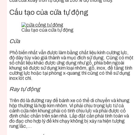
của cửa xoay tròn tự động là 100% độ thông thủy.
Cấu tạo của cửa tự động
Cấu tạo của cửa tự động
Cửa
Phổ biến nhất vẫn được làm bằng chất liệu kính cường lực,
độ dày tùy vào giá thành và mục đích sử dụng. Cũng có một
số chất liệu khác được ứng dụng như gỗ, phía bên ngoài
khung sẽ được sử dụng kim loại nhôm, gỗ, inox, để tăng tính
cường lực hoặc tại phòng x-quang thì cũng có thể sử dụng
inox lót chì.
Ray tự động
Trên đó là đường ray để bánh xe có thể di chuyển và khung
hộp thường là hợp kim nhôm. Vì phải chịu trọng lực từ cả
cánh cửa nên khung phải có tính chịu lực và phải được cố
định chắc chắn trên sàn nhà. Lắp đặt cần phải tính toán và
đo đạc cho hợp lý để khi chạy không bị xảy ra hiện tượng
rung lắc,…