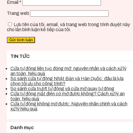
Email
*
Trang web
Lưu tên của tôi, email, và trang web trong trình duyệt này
cho lần bình luận kế tiếp của tôi.
TIN TỨC
Cửa tự động liên tục đóng mở: nguyên nhân và cách xử lý
an toàn, hiệu quả
So sánh cửa tự động Nhật Bản và Hàn Quốc: đâu là lựa
chọn tối ưu cho công trình?
So sánh cửa trượt tự động và cửa mở quay tự động
Cửa tự động mất điện có mở được không? Cách xử lý an
toàn, hiệu quả
Cửa tự động không mở được: Nguyên nhân chính và cách
xử lý hiệu quả
Danh mục