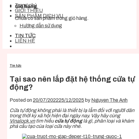
Trang chủ
Giỏ hàng
GIỚI THIỆU
SẢN PHẨM DỊCH VỤ
Chưa có sản phẩm trong giỏ hàng.
Hướng dẫn sử dụng
TIN TỨC
LIÊN HỆ
Tin tức
Tại sao nên lắp đặt hệ thống cửa tự
động?
Posted on
20/07/2022
25/12/2025
by
Nguyen The Anh
Cửa tự động không phải là thiết bị lạ lẫm đối với người dân
trong thời kỳ xã hội hiện đại ngày nay. Vậy hãy cùng
Vinalock.vn
tìm hiểu
cửa tự động
là gì, phân loại và khám
phá cấu tạo của loại cửa này nhé.