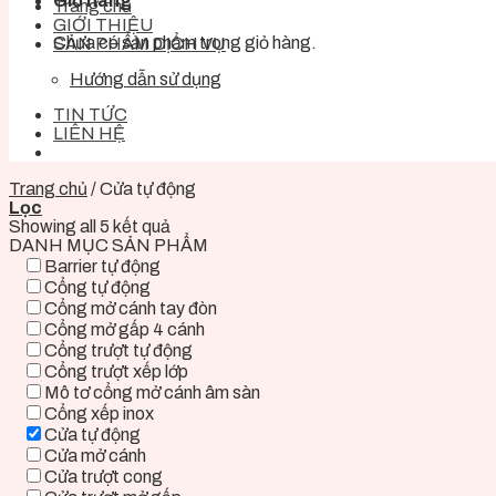
Giỏ hàng
Trang chủ
GIỚI THIỆU
Chưa có sản phẩm trong giỏ hàng.
SẢN PHẨM DỊCH VỤ
Hướng dẫn sử dụng
TIN TỨC
LIÊN HỆ
Trang chủ
/
Cửa tự động
Lọc
Showing all 5 kết quả
DANH MỤC SẢN PHẨM
Barrier tự động
Cổng tự động
Cổng mở cánh tay đòn
Cổng mở gấp 4 cánh
Cổng trượt tự động
Cổng trượt xếp lớp
Mô tơ cổng mở cánh âm sàn
Cổng xếp inox
Cửa tự động
Cửa mở cánh
Cửa trượt cong