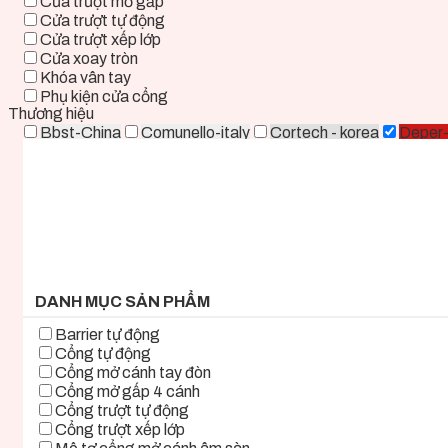
Cửa trượt mở gấp
Cửa trượt tự động
Cửa trượt xếp lớp
Cửa xoay tròn
Khóa vân tay
Phụ kiện cửa cổng
Thương hiệu
Bbst-China
Comunello-italy
Cortech - korea
Deper
Life - ITALY
Mirae-Korea
Tmt-Taiwan
Woosung - K
0 ₫ - 2.000.000 ₫
2.000.000 ₫ - 5.000.000 ₫
5.000.000 ₫ - 8.000.000 ₫
8.000.000 ₫ - 11.000.000 ₫
11.000.000 ₫ - 14.000.000 ₫
14.000.000 ₫ - 17.000.000 ₫
17.000.000 ₫+
DANH MỤC SẢN PHẨM
Barrier tự động
Cổng tự động
Cổng mở cánh tay đòn
Cổng mở gấp 4 cánh
Cổng trượt tự động
Cổng trượt xếp lớp