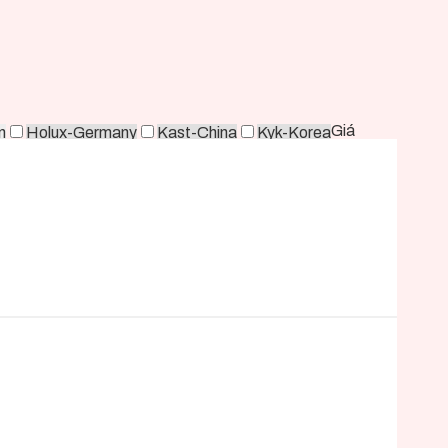
Giá
n
Holux-Germany
Kast-China
Kyk-Korea