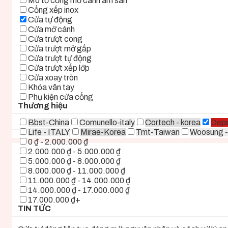
Mô tơ cổng mở cánh âm sàn
Cổng xếp inox
Cửa tự động
Cửa mở cánh
Cửa trượt cong
Cửa trượt mở gấp
Cửa trượt tự động
Cửa trượt xếp lớp
Cửa xoay tròn
Khóa vân tay
Phụ kiện cửa cổng
Thương hiệu
Bbst-China
Comunello-italy
Cortech - korea
Depe
Life - ITALY
Mirae-Korea
Tmt-Taiwan
Woosung -
0 ₫ - 2.000.000 ₫
2.000.000 ₫ - 5.000.000 ₫
5.000.000 ₫ - 8.000.000 ₫
8.000.000 ₫ - 11.000.000 ₫
11.000.000 ₫ - 14.000.000 ₫
14.000.000 ₫ - 17.000.000 ₫
17.000.000 ₫+
TIN TỨC