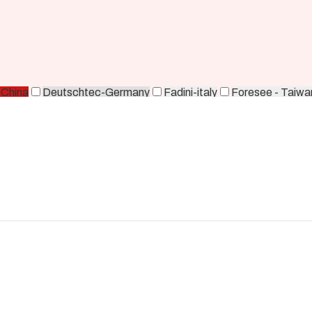
-China
Deutschtec-Germany
Fadini-italy
Foresee - Taiwa
orea
Zkteco-China