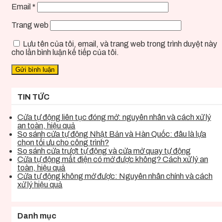
Email
*
Trang web
Lưu tên của tôi, email, và trang web trong trình duyệt này
cho lần bình luận kế tiếp của tôi.
TIN TỨC
Cửa tự động liên tục đóng mở: nguyên nhân và cách xử lý
an toàn, hiệu quả
So sánh cửa tự động Nhật Bản và Hàn Quốc: đâu là lựa
chọn tối ưu cho công trình?
So sánh cửa trượt tự động và cửa mở quay tự động
Cửa tự động mất điện có mở được không? Cách xử lý an
toàn, hiệu quả
Cửa tự động không mở được: Nguyên nhân chính và cách
xử lý hiệu quả
Danh mục