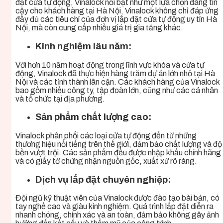
đặt cửa tự động, Vinalock nổi bật như một lựa chọn đáng tin
cậy cho khách hàng tại Hà Nội. Vinalock không chỉ đáp ứng
đầy đủ các tiêu chí của đơn vị lắp đặt cửa tự động uy tín Hà
Nội, mà còn cung cấp nhiều giá trị gia tăng khác.
Kinh nghiệm lâu năm:
Với hơn 10 năm hoạt động trong lĩnh vực khóa và cửa tự
động, Vinalock đã thực hiện hàng trăm dự án lớn nhỏ tại Hà
Nội và các tỉnh thành lân cận. Các khách hàng của Vinalock
bao gồm nhiều công ty, tập đoàn lớn, cũng như các cá nhân
và tổ chức tại địa phương.
Sản phẩm chất lượng cao:
Vinalock phân phối các loại cửa tự động đến từ những
thương hiệu nổi tiếng trên thế giới, đảm bảo chất lượng và độ
bền vượt trội. Các sản phẩm đều được nhập khẩu chính hãng
và có giấy tờ chứng nhận nguồn gốc, xuất xứ rõ ràng.
Dịch vụ lắp đặt chuyên nghiệp:
Đội ngũ kỹ thuật viên của Vinalock được đào tạo bài bản, có
tay nghề cao và giàu kinh nghiệm. Quá trình lắp đặt diễn ra
nhanh chóng, chính xác và an toàn, đảm bảo không gây ảnh