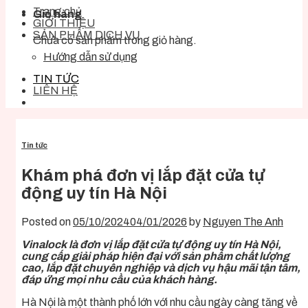
Trang chủ
Giỏ hàng
GIỚI THIỆU
SẢN PHẨM DỊCH VỤ
Chưa có sản phẩm trong giỏ hàng.
Hướng dẫn sử dụng
TIN TỨC
LIÊN HỆ
Tin tức
Khám phá đơn vị lắp đặt cửa tự
động uy tín Hà Nội
Posted on
05/10/2024
04/01/2026
by
Nguyen The Anh
Vinalock là đơn vị lắp đặt cửa tự động uy tín Hà Nội,
cung cấp giải pháp hiện đại với sản phẩm chất lượng
cao, lắp đặt chuyên nghiệp và dịch vụ hậu mãi tận tâm,
đáp ứng mọi nhu cầu của khách hàng.
Hà Nội là một thành phố lớn với nhu cầu ngày càng tăng về