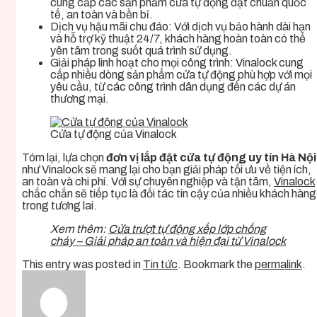
cung cấp các sản phẩm cửa tự động đạt chuẩn quốc
tế, an toàn và bền bỉ.
Dịch vụ hậu mãi chu đáo: Với dịch vụ bảo hành dài hạn
và hỗ trợ kỹ thuật 24/7, khách hàng hoàn toàn có thể
yên tâm trong suốt quá trình sử dụng.
Giải pháp linh hoạt cho mọi công trình: Vinalock cung
cấp nhiều dòng sản phẩm cửa tự động phù hợp với mọi
yêu cầu, từ các công trình dân dụng đến các dự án
thương mại.
Cửa tự động của Vinalock
Tóm lại, lựa chọn
đơn vị lắp đặt cửa tự động uy tín Hà Nội
như Vinalock sẽ mang lại cho bạn giải pháp tối ưu về tiện ích,
an toàn và chi phí. Với sự chuyên nghiệp và tận tâm,
Vinalock
chắc chắn sẽ tiếp tục là đối tác tin cậy của nhiều khách hàng
trong tương lai.
Xem thêm:
Cửa trượt tự động xếp lớp chống
cháy – Giải pháp an toàn và hiện đại từ Vinalock
This entry was posted in
Tin tức
. Bookmark the
permalink
.