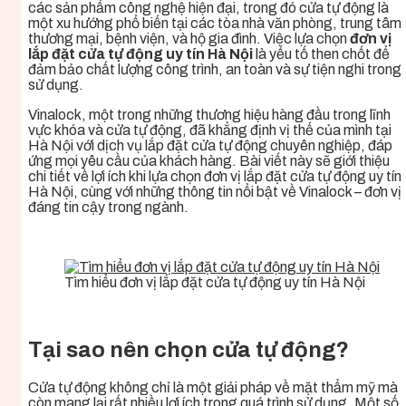
các sản phẩm công nghệ hiện đại, trong đó cửa tự động là
một xu hướng phổ biến tại các tòa nhà văn phòng, trung tâm
thương mại, bệnh viện, và hộ gia đình. Việc lựa chọn
đơn vị
lắp đặt cửa tự động uy tín Hà Nội
là yếu tố then chốt để
đảm bảo chất lượng công trình, an toàn và sự tiện nghi trong
sử dụng.
Vinalock, một trong những thương hiệu hàng đầu trong lĩnh
vực khóa và cửa tự động, đã khẳng định vị thế của mình tại
Hà Nội với dịch vụ lắp đặt cửa tự động chuyên nghiệp, đáp
ứng mọi yêu cầu của khách hàng. Bài viết này sẽ giới thiệu
chi tiết về lợi ích khi lựa chọn đơn vị lắp đặt cửa tự động uy tín
Hà Nội, cùng với những thông tin nổi bật về Vinalock – đơn vị
đáng tin cậy trong ngành.
Tìm hiểu đơn vị lắp đặt cửa tự động uy tín Hà Nội
Tại sao nên chọn cửa tự động?
Cửa tự động không chỉ là một giải pháp về mặt thẩm mỹ mà
còn mang lại rất nhiều lợi ích trong quá trình sử dụng. Một số