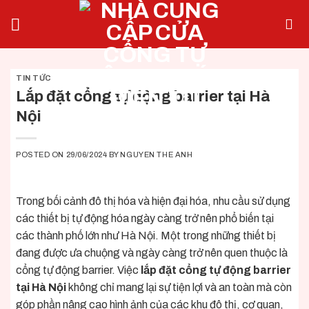
Skip
to
content
TIN TỨC
Lắp đặt cổng tự động barrier tại Hà
Nội
POSTED ON
29/06/2024
BY
NGUYEN THE ANH
Trong bối cảnh đô thị hóa và hiện đại hóa, nhu cầu sử dụng
các thiết bị tự động hóa ngày càng trở nên phổ biến tại
các thành phố lớn như Hà Nội. Một trong những thiết bị
đang được ưa chuộng và ngày càng trở nên quen thuộc là
cổng tự động barrier. Việc
lắp đặt cổng tự động barrier
tại Hà Nội
không chỉ mang lại sự tiện lợi và an toàn mà còn
góp phần nâng cao hình ảnh của các khu đô thị, cơ quan,