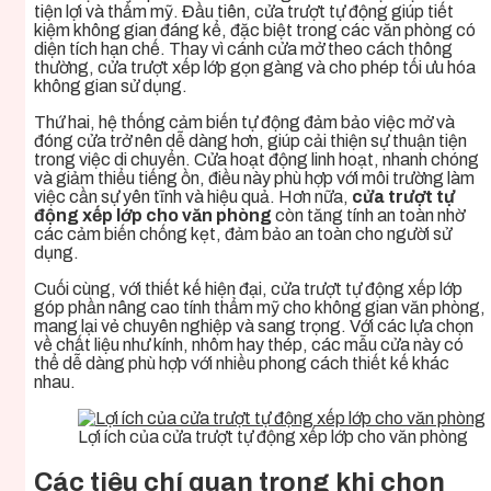
tiện lợi và thẩm mỹ. Đầu tiên, cửa trượt tự động giúp tiết
kiệm không gian đáng kể, đặc biệt trong các văn phòng có
diện tích hạn chế. Thay vì cánh cửa mở theo cách thông
thường, cửa trượt xếp lớp gọn gàng và cho phép tối ưu hóa
không gian sử dụng.
Thứ hai, hệ thống cảm biến tự động đảm bảo việc mở và
đóng cửa trở nên dễ dàng hơn, giúp cải thiện sự thuận tiện
trong việc di chuyển. Cửa hoạt động linh hoạt, nhanh chóng
và giảm thiểu tiếng ồn, điều này phù hợp với môi trường làm
việc cần sự yên tĩnh và hiệu quả. Hơn nữa,
cửa trượt tự
động xếp lớp cho văn phòng
còn tăng tính an toàn nhờ
các cảm biến chống kẹt, đảm bảo an toàn cho người sử
dụng.
Cuối cùng, với thiết kế hiện đại, cửa trượt tự động xếp lớp
góp phần nâng cao tính thẩm mỹ cho không gian văn phòng,
mang lại vẻ chuyên nghiệp và sang trọng. Với các lựa chọn
về chất liệu như kính, nhôm hay thép, các mẫu cửa này có
thể dễ dàng phù hợp với nhiều phong cách thiết kế khác
nhau.
Lợi ích của cửa trượt tự động xếp lớp cho văn phòng
Các tiêu chí quan trọng khi chọn