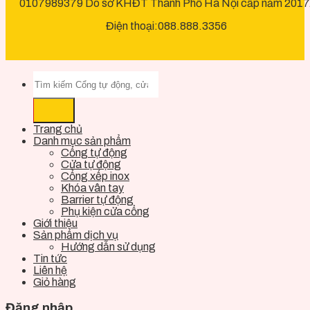
0107989379 Do sở KHĐT Thành Phố Hà Nội cấp năm 2017
Điện thoại:088.888.3356
Trang chủ
Danh mục sản phẩm
Cổng tự động
Cửa tự động
Cổng xếp inox
Khóa vân tay
Barrier tự động
Phụ kiện cửa cổng
Giới thiệu
Sản phẩm dịch vụ
Hướng dẫn sử dụng
Tin tức
Liên hệ
Giỏ hàng
Đăng nhập