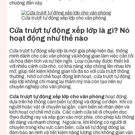
chuộng đến vậy.
Cửa trượt tự động xếp lớp cho văn phòng
Cửa trượt tự động xếp lớp là gì? Nó
hoạt động như thế nào
Cửa trượt tự động xếp lớp là một giải pháp hiện đại, thông
minh dành cho các văn phòng và không gian làm việc cần tối
ưu hóa diện tích và sự tiện nghi. Loại cửa này được thiết kế
với nhiều cánh cửa nhỏ, có khả năng xếp chồng lên nhau khi
mở, giúp tiết kiệm không gian tối đa so với cửa trượt thông
thường. Nhờ cơ chế hoạt động linh hoạt, cửa trượt tự động
xếp lớp không chỉ mang lại thẩm mỹ mà còn tạo nên sự
chuyên nghiệp cho văn phòng.
Cửa trượt tự động xếp lớp cho văn phòng
hoạt động
dựa trên hệ thống cảm biến tự động và động cơ điện. Khi có
người hoặc vật di chuyển lại gần, cảm biến sẽ nhận diện và
kích hoạt cơ chế mở cửa. Các cánh cửa sẽ di chuyển dọc
theo đường ray và xếp gọn vào một phía, cho phép lưu thông
dễ dàng và nhanh chóng. Ngoài ra, khi không có người di
chuyển trong khu vực cảm biến, cửa sẽ tự động đóng lại,
đảm bảo an ninh và tiết kiệm năng lượng cho không gian văn