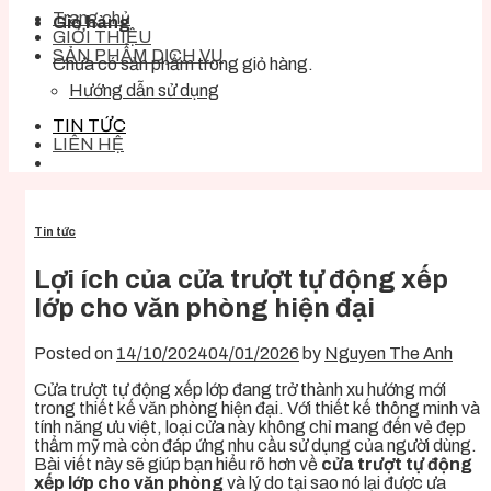
Trang chủ
Giỏ hàng
GIỚI THIỆU
SẢN PHẨM DỊCH VỤ
Chưa có sản phẩm trong giỏ hàng.
Hướng dẫn sử dụng
TIN TỨC
LIÊN HỆ
Tin tức
Lợi ích của cửa trượt tự động xếp
lớp cho văn phòng hiện đại
Posted on
14/10/2024
04/01/2026
by
Nguyen The Anh
Cửa trượt tự động xếp lớp đang trở thành xu hướng mới
trong thiết kế văn phòng hiện đại. Với thiết kế thông minh và
tính năng ưu việt, loại cửa này không chỉ mang đến vẻ đẹp
thẩm mỹ mà còn đáp ứng nhu cầu sử dụng của người dùng.
Bài viết này sẽ giúp bạn hiểu rõ hơn về
cửa trượt tự động
xếp lớp cho văn phòng
và lý do tại sao nó lại được ưa