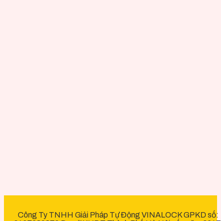
Công Ty TNHH Giải Pháp Tự Động VINALOCK GPKD số: