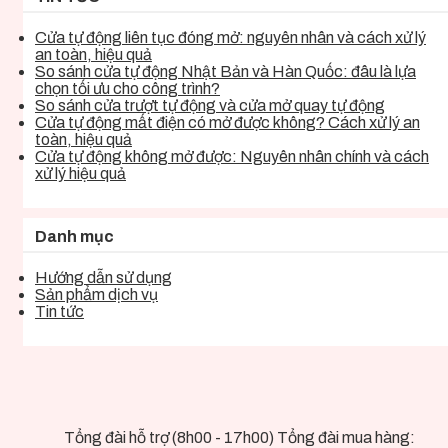
Cửa tự động liên tục đóng mở: nguyên nhân và cách xử lý
an toàn, hiệu quả
So sánh cửa tự động Nhật Bản và Hàn Quốc: đâu là lựa
chọn tối ưu cho công trình?
So sánh cửa trượt tự động và cửa mở quay tự động
Cửa tự động mất điện có mở được không? Cách xử lý an
toàn, hiệu quả
Cửa tự động không mở được: Nguyên nhân chính và cách
xử lý hiệu quả
Danh mục
Hướng dẫn sử dụng
Sản phẩm dịch vụ
Tin tức
Tổng đài hỗ trợ (8h00 - 17h00) Tổng đài mua hàng: