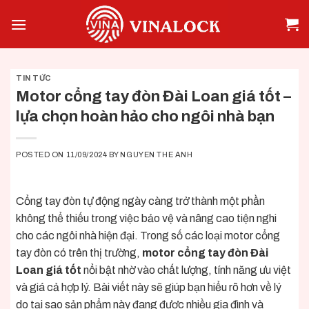
Skip
to
content
TIN TỨC
Motor cổng tay đòn Đài Loan giá tốt –
lựa chọn hoàn hảo cho ngôi nhà bạn
POSTED ON
11/09/2024
BY
NGUYEN THE ANH
Cổng tay đòn tự động ngày càng trở thành một phần
không thể thiếu trong việc bảo vệ và nâng cao tiện nghi
cho các ngôi nhà hiện đại. Trong số các loại motor cổng
tay đòn có trên thị trường,
motor cổng tay đòn Đài
Loan giá tốt
nổi bật nhờ vào chất lượng, tính năng ưu việt
và giá cả hợp lý. Bài viết này sẽ giúp bạn hiểu rõ hơn về lý
do tại sao sản phẩm này đang được nhiều gia đình và