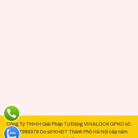
Công Ty TNHH Giải Pháp Tự Động VINALOCK GPKD số:
0107989379 Do sở KHĐT Thành Phố Hà Nội cấp năm