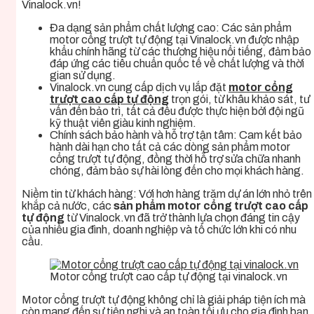
Vinalock.vn!
Đa dạng sản phẩm chất lượng cao: Các sản phẩm
motor cổng trượt tự động tại Vinalock.vn được nhập
khẩu chính hãng từ các thương hiệu nổi tiếng, đảm bảo
đáp ứng các tiêu chuẩn quốc tế về chất lượng và thời
gian sử dụng.
Vinalock.vn cung cấp dịch vụ lắp đặt
motor cổng
trượt cao cấp tự động
trọn gói, từ khâu khảo sát, tư
vấn đến bảo trì, tất cả đều được thực hiện bởi đội ngũ
kỹ thuật viên giàu kinh nghiệm.
Chính sách bảo hành và hỗ trợ tận tâm: Cam kết bảo
hành dài hạn cho tất cả các dòng sản phẩm motor
cổng trượt tự động, đồng thời hỗ trợ sửa chữa nhanh
chóng, đảm bảo sự hài lòng đến cho mọi khách hàng.
Niềm tin từ khách hàng: Với hơn hàng trăm dự án lớn nhỏ trên
khắp cả nước, các
sản phẩm motor cổng trượt cao cấp
tự động
từ Vinalock.vn đã trở thành lựa chọn đáng tin cậy
của nhiều gia đình, doanh nghiệp và tổ chức lớn khi có nhu
cầu.
Motor cổng trượt cao cấp tự động tại vinalock.vn
Motor cổng trượt tự động không chỉ là giải pháp tiện ích mà
còn mang đến sự tiện nghi và an toàn tối ưu cho gia đình bạn.