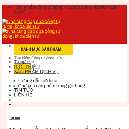
Skip
"Cung cấp cổng tự động - Cửa tự động - Barier toàn
to
quốc"
content
DANH MỤC SẢN PHẨM
Trang chủ
GIỚI THIỆU
SẢN PHẨM DỊCH VỤ
Hướng dẫn sử dụng
Chưa có sản phẩm trong giỏ hàng.
TIN TỨC
LIÊN HỆ
Hotline tư vấn:
088.888.3356
Tin tức