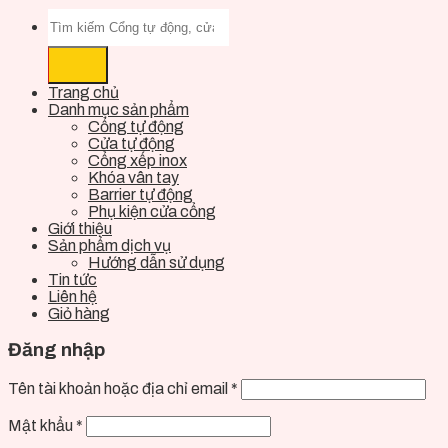
Trang chủ
Danh mục sản phẩm
Cổng tự động
Cửa tự động
Cổng xếp inox
Khóa vân tay
Barrier tự động
Phụ kiện cửa cổng
Giới thiệu
Sản phẩm dịch vụ
Hướng dẫn sử dụng
Tin tức
Liên hệ
Giỏ hàng
Đăng nhập
Tên tài khoản hoặc địa chỉ email
*
Mật khẩu
*