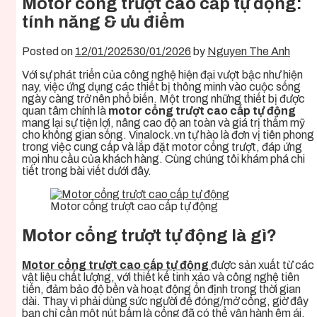
Motor cổng trượt cao cấp tự động:
Giỏ hàng
tính năng & ưu điểm
Chưa có sản phẩm trong giỏ hàng.
Posted on
12/01/2025
30/01/2026
by
Nguyen The Anh
Với sự phát triển của công nghệ hiện đại vượt bậc như hiện
nay, việc ứng dụng các thiết bị thông minh vào cuộc sống
ngày càng trở nên phổ biến. Một trong những thiết bị được
quan tâm chính là
motor cổng trượt cao cấp tự động
mang lại sự tiện lợi, nâng cao độ an toàn và giá trị thẩm mỹ
cho không gian sống.
Vinalock.vn
tự hào là đơn vị tiên phong
trong việc cung cấp và lắp đặt motor cổng trượt, đáp ứng
mọi nhu cầu của khách hàng. Cùng chúng tôi khám phá chi
tiết trong bài viết dưới đây.
Motor cổng trượt cao cấp tự động
Motor cổng trượt tự động là gì?
Motor cổng trượt cao cấp tự động
được sản xuất từ các
vật liệu chất lượng, với thiết kế tinh xảo và công nghệ tiên
tiến, đảm bảo độ bền và hoạt động ổn định trong thời gian
dài. Thay vì phải dùng sức người để đóng/mở cổng, giờ đây
bạn chỉ cần một nút bấm là cổng đã có thể vận hành êm ái.