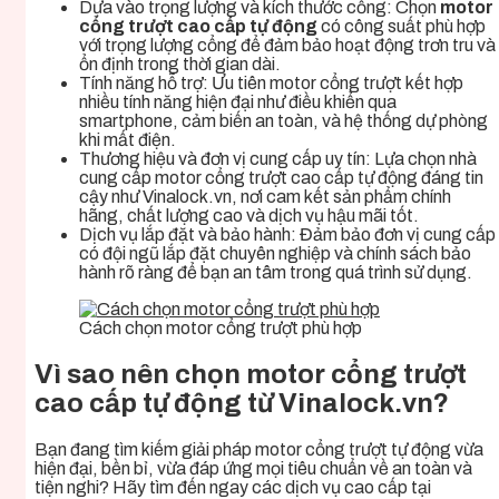
Dựa vào trọng lượng và kích thước cổng: Chọn
motor
cổng trượt cao cấp tự động
có công suất phù hợp
với trọng lượng cổng để đảm bảo hoạt động trơn tru và
ổn định trong thời gian dài.
Tính năng hỗ trợ: Ưu tiên motor cổng trượt kết hợp
nhiều tính năng hiện đại như điều khiển qua
smartphone, cảm biến an toàn, và hệ thống dự phòng
khi mất điện.
Thương hiệu và đơn vị cung cấp uy tín: Lựa chọn nhà
cung cấp motor cổng trượt cao cấp tự động đáng tin
cậy như Vinalock.vn, nơi cam kết sản phẩm chính
hãng, chất lượng cao và dịch vụ hậu mãi tốt.
Dịch vụ lắp đặt và bảo hành: Đảm bảo đơn vị cung cấp
có đội ngũ lắp đặt chuyên nghiệp và chính sách bảo
hành rõ ràng để bạn an tâm trong quá trình sử dụng.
Cách chọn motor cổng trượt phù hợp
Vì sao nên chọn motor cổng trượt
cao cấp tự động từ Vinalock.vn?
Bạn đang tìm kiếm giải pháp motor cổng trượt tự động vừa
hiện đại, bền bỉ, vừa đáp ứng mọi tiêu chuẩn về an toàn và
tiện nghi? Hãy tìm đến ngay các dịch vụ cao cấp tại