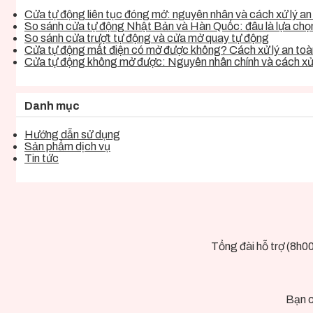
Cửa tự động liên tục đóng mở: nguyên nhân và cách xử lý an 
So sánh cửa tự động Nhật Bản và Hàn Quốc: đâu là lựa chọn 
So sánh cửa trượt tự động và cửa mở quay tự động
Cửa tự động mất điện có mở được không? Cách xử lý an toàn
Cửa tự động không mở được: Nguyên nhân chính và cách xử 
Danh mục
Hướng dẫn sử dụng
Sản phẩm dịch vụ
Tin tức
Tổng đài hỗ trợ (8h0
Bạn c