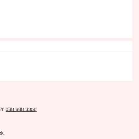
nh:
088.888.3356
ck