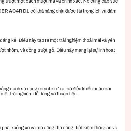
ng trượt một cách mượt mà và chính xác. Nó cung cấp sức
ACER AC4R DL
có khả năng chịu được tải trọng lớn và đảm
đáng kể. Điều này tạo ra một trải nghiệm thoải mái và yên
ượt nhôm, và cổng trượt gỗ. Điều này mang lại sự linh hoạt
 bằng cách sử dụng remote từ xa, bộ điều khiển hoặc các
một trải nghiệm dễ dàng và thuận tiện.
phải xuống xe và mở cổng thủ công, tiết kiệm thời gian và