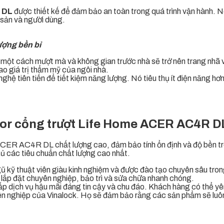
 DL
được thiết kế để đảm bảo an toàn trong quá trình vận hành. N
sản và người dùng.
ượng bền bỉ
cách mượt mà và không gian trước nhà sẽ trở nên trang nhã và 
o giá trị thẩm mỹ của ngôi nhà.
hệ tiên tiến để tiết kiệm năng lượng. Nó tiêu thụ ít điện năng hơn
tor cổng trượt Life Home ACER AC4R D
 ACER AC4R DL
chất lượng cao, đảm bảo tính ổn định và độ bền t
thủ các tiêu chuẩn chất lượng cao nhất.
gũ kỹ thuật viên giàu kinh nghiệm và được đào tạo chuyên sâu tro
 lắp đặt chuyên nghiệp, bảo trì và sửa chữa nhanh chóng.
ấp dịch vụ hậu mãi đáng tin cậy và chu đáo. Khách hàng có thể yê
ên nghiệp của Vinalock. Họ sẽ đảm bảo rằng các sản phẩm sẽ luôn h