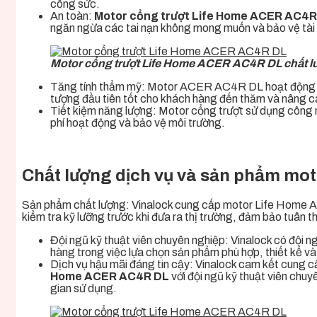
công sức.
An toàn:
Motor cổng trượt Life Home ACER AC4R
ngăn ngừa các tai nạn không mong muốn và bảo vệ tài 
Motor cổng trượt Life Home ACER AC4R DL chất l
Tăng tính thẩm mỹ: Motor ACER AC4R DL hoạt động một 
tượng đầu tiên tốt cho khách hàng đến thăm và nâng ca
Tiết kiệm năng lượng:
Motor cổng trượt
sử dụng công ng
phí hoạt động và bảo vệ môi trường.
Chất lượng dịch vụ và sản phẩm mo
Sản phẩm chất lượng: Vinalock cung cấp
motor Life Home
kiểm tra kỹ lưỡng trước khi đưa ra thị trường, đảm bảo tuân 
Đội ngũ kỹ thuật viên chuyên nghiệp: Vinalock có đội n
hàng trong việc lựa chọn sản phẩm phù hợp, thiết kế và
Dịch vụ hậu mãi đáng tin cậy: Vinalock cam kết cung c
Home ACER AC4R DL
với đội ngũ kỹ thuật viên chuy
gian sử dụng.