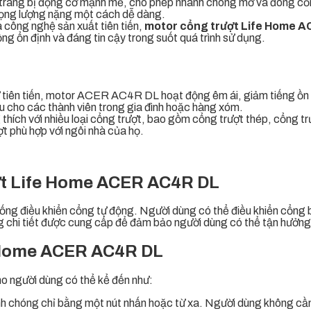
trang bị động cơ mạnh mẽ, cho phép nhanh chóng mở và đóng cổ
trọng lượng nặng một cách dễ dàng.
à công nghệ sản xuất tiên tiến,
motor cổng trượt Life Home 
g ổn định và đáng tin cậy trong suốt quá trình sử dụng.
tử tiên tiến, motor ACER AC4R DL hoạt động êm ái, giảm tiếng ồn 
ễu cho các thành viên trong gia đình hoặc hàng xóm.
thích với nhiều loại cổng trượt, bao gồm cổng trượt thép, cổng tr
ợt phù hợp với ngôi nhà của họ.
ợt Life Home ACER AC4R DL
thống điều khiển cổng tự động. Người dùng có thể điều khiển cổng
 chi tiết được cung cấp để đảm bảo người dùng có thể tận hưởng 
e Home ACER AC4R DL
cho người dùng có thể kể đến như:
nh chóng chỉ bằng một nút nhấn hoặc từ xa. Người dùng không cần 