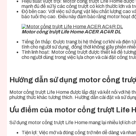
Hiệu suất vượt trội: Motor cổng trượt Life Home
được 
mạnh đủ để xử lý các cổng trượt có kích thước lớn và 
Độ bền cao: Với việc sử dụng vật liệu chất lượng cao v
bảo tuổi thọ cao. Điều này đảm bảo rằng motor hoạt độn
Motor cổng trượt Life Home ACER AC4R DL
Tiếng ồn thấp: Được trang bị hệ thống cơ khí và điện 
tĩnh cho người sử dụng, đồng thời không gây phiền nhi
Tính linh hoạt: M
otor cổng trượt
được thiết kế để tương 
cho người dùng trong việc lựa chọn và cài đặt cổng trư
Hướng dẫn sử dụng motor cổng trư
Motor cổng trượt Life Home
được lắp đặt và kết nối với hệ 
phương thức khác tương thích. Hướng dẫn cài đặt và sử dụng
Ưu điểm của motor cổng trượt Lif
Sử dụng motor cổng trượt Life Home
mang lại nhiều lợi ích 
Tiện lợi: Việc mở và đóng cổng trở nên dễ dàng và nha