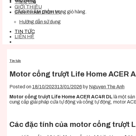
Giỏ hàng
Trang chủ
GIỚI THIỆU
Chưa có sản phẩm trong giỏ hàng.
SẢN PHẨM DỊCH VỤ
Hướng dẫn sử dụng
TIN TỨC
LIÊN HỆ
Tin tức
Motor cổng trượt Life Home ACER 
Posted on
18/10/2023
13/01/2026
by
Nguyen The Anh
Motor cổng trượt Life Home ACER AC4R DL
là một sản 
cung cấp giải pháp cửa tự động và cổng tự động, motor ACER
Các đặc tính của motor cổng trượt