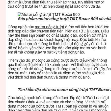
đình mà lượng điện tiêu thụ sẽ khác nhau, tuy nhiên
motor
của cổng trượt
sẽ thực hiện đống ngắt sao cho vừa đủ.
Sản phẩm motor cổng trượt TMT Boxer 800 có nhiều
Công nghệ của
motor cổng trượt
được cải tiến hơn khi được
tích hợp các dây chuyền tiên tiến, hiện đại từ Đài Loan. Điều
này thể hiện sản phẩm có chất lượng cao, độ bền tốt nhằm
đáp ứng nhu cầu của khách hàng hiện nay. Đặc biệt khi lắp
đặt motor bạn sẽ không lo thiết bị hoạt động gây ồn ào bởi
đã có bộ chuyển đổi được lắp đặt vào giúp motor vận hành
êm ái mà không gây ra bất kỳ tiếng động nào.
Thêm vào đó,
motor của cổng trượt
được điều khiển thông
qua thiết bị điều khiển từ xa linh hoạt. Với thiết bị này khách
hàng có thể dễ dàng đóng mở cổng trượt nhà mình ở cự ly lên
đến 50 mét. Đây có thể nói là ưu điểm được nhiều gia đình
yêu thích bởi tính tiện dụng và thông minh của nó.
Tìm kiếm địa chỉ mua motor cổng trượt TMT Boxer 
Các bảng mạch bên trong đều được lắp đặt từ Đài Loan đạt
tiêu chuẩn Châu Âu về an toàn và chất lượng. Vì thế khi sử
dụng
motor của cổng trượt TMT,
bạn sẽ không lo về nguồn
điện hay nguy hiểm đến người dùng. Thiết kế của motor dễ