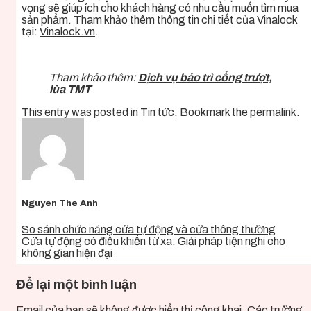
vọng sẽ giúp ích cho khách hàng có nhu cầu muốn tìm mua
sản phẩm. Tham khảo thêm thông tin chi tiết của Vinalock
tại:
Vinalock.
vn
.
Tham khảo thêm:
Dịch vụ bảo trì cổng trượt,
lùa TMT
This entry was posted in
Tin tức
. Bookmark the
permalink
.
Nguyen The Anh
So sánh chức năng cửa tự động và cửa thông thường
Cửa tự động có điều khiển từ xa: Giải pháp tiện nghi cho
không gian hiện đại
Để lại một bình luận
Email của bạn sẽ không được hiển thị công khai.
Các trường