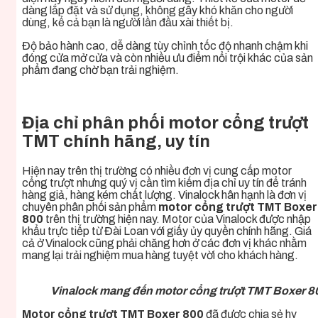
dàng lắp đặt và sử dụng, không gây khó khăn cho người
dùng, kể cả bạn là người lần đầu xài thiết bị.
Độ bảo hành cao, dễ dàng tùy chỉnh tốc độ nhanh chậm khi
đóng cửa mở cửa và còn nhiều ưu điểm nổi trội khác của sản
phẩm đang chờ bạn trải nghiệm.
Địa chỉ phân phối motor cổng trượt
TMT chính hãng, uy tín
Hiện nay trên thị trường có nhiều đơn vị cung cấp motor
cổng trượt nhưng quý vị cần tìm kiếm địa chỉ uy tín để tránh
hàng giả, hàng kém chất lượng. Vinalock hân hạnh là đơn vị
chuyên phân phối sản phẩm
motor cổng trượt TMT Boxer
800
trên thị trường hiện nay. Motor của Vinalock được nhập
khẩu trực tiếp từ Đài Loan với giấy ủy quyền chính hãng. Giá
cả ở Vinalock cũng phải chăng hơn ở các đơn vị khác nhằm
mang lại trải nghiệm mua hàng tuyệt vời cho khách hàng.
Vinalock mang đến motor cổng trượt TMT Boxer 8
Motor cổng trượt TMT Boxer 800
đã được chia sẻ hy