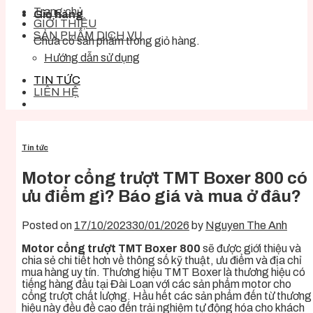
Trang chủ
Giỏ hàng
GIỚI THIỆU
SẢN PHẨM DỊCH VỤ
Chưa có sản phẩm trong giỏ hàng.
Hướng dẫn sử dụng
TIN TỨC
LIÊN HỆ
Tin tức
Motor cổng trượt TMT Boxer 800 có
ưu điểm gì? Báo giá và mua ở đâu?
Posted on
17/10/2023
30/01/2026
by
Nguyen The Anh
Motor cổng trượt TMT Boxer 800
sẽ được giới thiệu và
chia sẻ chi tiết hơn về thông số kỹ thuật, ưu điểm và địa chỉ
mua hàng uy tín. Thương hiệu TMT Boxer là thương hiệu có
tiếng hàng đầu tại Đài Loan với các sản phẩm motor cho
cổng trượt chất lượng. Hầu hết các sản phẩm đến từ thương
hiệu này đều đề cao đến trải nghiệm tự động hóa cho khách