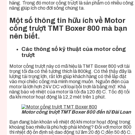
hàng. Trong đó motor cổng trượt là sản phẩm có nhiều công
năng giúp ích cho đời sống chúng ta.
Một số thông tin hữu ích về Motor
cổng trượt TMT Boxer 800 mà bạn
nên biết.
Các thông số kỹ thuật của motor cổng
trượt
Motor cổng trượt này có mã hiệu là TMT Boxer 800 với tải
trọng tối đa có thể tương thích là 800kg. Có thể thấy đây là
lượng tải trọng lớn, rất lớn giúp khách hàng có thể lắp đặt
vào mọi chiếc cổng mà mình mong muốn. Nguồn điện của
motor là lớn hơn 24V DC với loại bôi trơn là bằng mỡ. Khả
năng bảo vệ nhiệt của
motor
là tối đa 120 độ C. Tốc độ tối
đa khi motor hoạt động là 12,2 mét trên 1 phút.
Motor cổng trượt TMT Boxer 800 đến từ Đài Loan
Bạn đang băn khoăn về nhiệt độ khi motor hoạt động trong
khoảng bao nhiêu là phù hợp phải không? Đối với motor 800
thì nhiệt độ ổn định sẽ dao động từ âm 20 độ C đến 50 độ C.