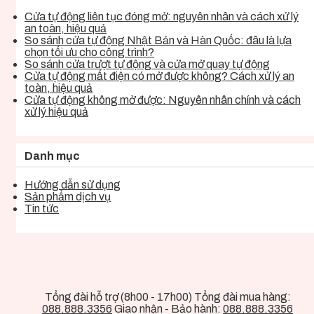
Cửa tự động liên tục đóng mở: nguyên nhân và cách xử lý
an toàn, hiệu quả
So sánh cửa tự động Nhật Bản và Hàn Quốc: đâu là lựa
chọn tối ưu cho công trình?
So sánh cửa trượt tự động và cửa mở quay tự động
Cửa tự động mất điện có mở được không? Cách xử lý an
toàn, hiệu quả
Cửa tự động không mở được: Nguyên nhân chính và cách
xử lý hiệu quả
Danh mục
Hướng dẫn sử dụng
Sản phẩm dịch vụ
Tin tức
Tổng đài hỗ trợ (8h00 - 17h00) Tổng đài mua hàng:
088.888.3356
Giao nhận - Bảo hành:
088.888.3356