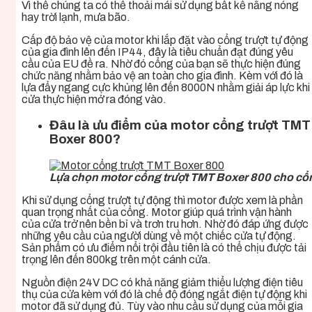
Vì thế chúng ta có thể thoải mái sử dụng bất kể nắng nóng
hay trời lạnh, mưa bão.
Cấp độ bảo vệ của motor khi lắp đặt vào cổng trượt tự động
của gia đình lên đến IP44, đây là tiêu chuẩn đạt đúng yêu
cầu của EU đề ra. Nhờ đó cổng của bạn sẽ thực hiện đúng
chức năng nhằm bảo vệ an toàn cho gia đình. Kèm với đó là
lựa đẩy ngang cực khủng lên đến 8000N nhằm giải áp lực khi
cửa thực hiện mở ra đóng vào.
Đâu là ưu điểm của motor cổng trượt TMT
Boxer 800?
Lựa chọn motor cổng trượt TMT Boxer 800 cho cổn
Khi sử dụng cổng trượt tự động thì motor được xem là phần
quan trọng nhất của cổng. Motor giúp quá trình vận hành
của cửa trở nên bền bỉ và trơn tru hơn. Nhờ đó đáp ứng được
những yêu cầu của người dùng về một chiếc cửa tự động.
Sản phẩm có ưu điểm nổi trội đầu tiên là có thể chịu được tải
trọng lên đến 800kg trên một cánh cửa.
Nguồn điện 24V DC có khả năng giảm thiểu lượng điện tiêu
thụ của cửa kèm với đó là chế độ đóng ngắt điện tự động khi
motor đã sử dụng đủ. Tùy vào nhu cầu sử dụng của mỗi gia