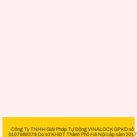
Công Ty TNHH Giải Pháp Tự Động VINALOCK GPKD số:
0107989379 Do sở KHĐT Thành Phố Hà Nội cấp năm 2017