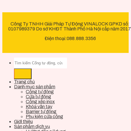
Công Ty TNHH Giải Pháp Tự Động VINALOCK GPKD số:
0107989379 Do sở KHĐT Thành Phố Hà Nội cấp năm 2017
Điện thoại:088.888.3356
Trang chủ
Danh mục sản phẩm
Cổng tự động
Cửa tự động
Cổng xếp inox
Khóa vân tay
Barrier tự động
Phụ kiện cửa cổng
Giới thiệu
Sản phẩm dịch vụ