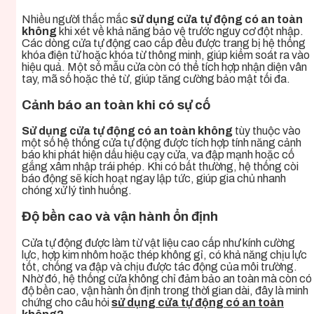
Nhiều người thắc mắc
sử dụng cửa tự động có an toàn
không
khi xét về khả năng bảo vệ trước nguy cơ đột nhập.
Các dòng cửa tự động cao cấp đều được trang bị hệ thống
khóa điện tử hoặc khóa từ thông minh, giúp kiểm soát ra vào
hiệu quả. Một số mẫu cửa còn có thể tích hợp nhận diện vân
tay, mã số hoặc thẻ từ, giúp tăng cường bảo mật tối đa.
Cảnh báo an toàn khi có sự cố
Sử dụng cửa tự động có an toàn không
tùy thuộc vào
một số hệ thống cửa tự động được tích hợp tính năng cảnh
báo khi phát hiện dấu hiệu cạy cửa, va đập mạnh hoặc cố
gắng xâm nhập trái phép. Khi có bất thường, hệ thống còi
báo động sẽ kích hoạt ngay lập tức, giúp gia chủ nhanh
chóng xử lý tình huống.
Độ bền cao và vận hành ổn định
Cửa tự động được làm từ vật liệu cao cấp như kính cường
lực, hợp kim nhôm hoặc thép không gỉ, có khả năng chịu lực
tốt, chống va đập và chịu được tác động của môi trường.
Nhờ đó, hệ thống cửa không chỉ đảm bảo an toàn mà còn có
độ bền cao, vận hành ổn định trong thời gian dài, đây là minh
chứng cho câu hỏi
sử dụng cửa tự động có an toàn