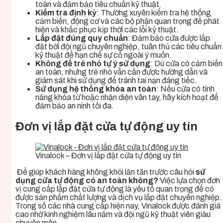
toàn và đảm bảo tiêu chuẩn kỹ thuật.
Kiểm tra định kỳ
: Thường xuyên kiểm tra hệ thống
cảm biến, động cơ và các bộ phận quan trọng để phát
hiện và khắc phục kịp thời các lỗi kỹ thuật.
Lắp đặt đúng quy chuẩn
: Đảm bảo cửa được lắp
đặt bởi đội ngũ chuyên nghiệp, tuân thủ các tiêu chuẩn
kỹ thuật để hạn chế sự cố ngoài ý muốn.
Không để trẻ nhỏ tự ý sử dụng
: Dù cửa có cảm biến
an toàn, nhưng trẻ nhỏ vẫn cần được hướng dẫn và
giám sát khi sử dụng để tránh tai nạn đáng tiếc.
Sử dụng hệ thống khóa an toàn
: Nếu cửa có tính
năng khóa từ hoặc nhận diện vân tay, hãy kích hoạt để
đảm bảo an ninh tối đa.
Đơn vị lắp đặt cửa tự động uy tín
Vinalock – Đơn vị lắp đặt cửa tự động uy tín
Để giúp khách hàng không khỏi lăn tăn trước câu hỏi
sử
dụng cửa tự động có an toàn không?
Việc lựa chọn đơn
vị cung cấp lắp đặt cửa tự động
là yếu tố quan trọng để có
được sản phẩm chất lượng và dịch vụ lắp đặt chuyên nghiệp.
Trong số các nhà cung cấp hiện nay, Vinalock được đánh giá
cao nhờ kinh nghiệm lâu năm và đội ngũ kỹ thuật viên giàu
chuyên môn.