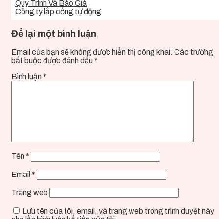
Quy Trình Và Báo Giá
Công ty lắp cổng tự động
Để lại một bình luận
Email của bạn sẽ không được hiển thị công khai.
Các trường
bắt buộc được đánh dấu
*
Bình luận
*
Tên
*
Email
*
Trang web
Lưu tên của tôi, email, và trang web trong trình duyệt này