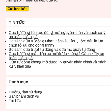
cho lần bình luận kế tiếp của tôi.
TIN TỨC
Cửa tự động liên tục đóng mở: nguyên nhân và cách xử lý
an toàn, hiệu quả
So sánh cửa tự động Nhật Bản và Hàn Quốc: đâu là lựa
chọn tối ưu cho công trình?
So sánh cửa trượt tự động và cửa mở quay tự động
Cửa tự động mất điện có mở được không? Cách xử lý an
toàn, hiệu quả
Cửa tự động không mở được: Nguyên nhân chính và cách
xử lý hiệu quả
Danh mục
Hướng dẫn sử dụng
Sản phẩm dịch vụ
Tin tức