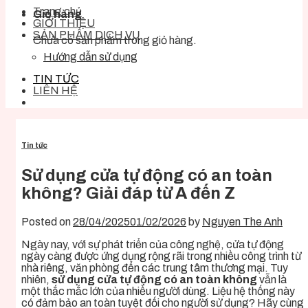
Trang chủ
Giỏ hàng
GIỚI THIỆU
SẢN PHẨM DỊCH VỤ
Chưa có sản phẩm trong giỏ hàng.
Hướng dẫn sử dụng
TIN TỨC
LIÊN HỆ
Tin tức
Sử dụng cửa tự động có an toàn
không? Giải đáp từ A đến Z
Posted on
28/04/2025
01/02/2026
by
Nguyen The Anh
Ngày nay, với sự phát triển của công nghệ, cửa tự động
ngày càng được ứng dụng rộng rãi trong nhiều công trình từ
nhà riêng, văn phòng đến các trung tâm thương mại. Tuy
nhiên,
sử dụng cửa tự động có an toàn không
vẫn là
một thắc mắc lớn của nhiều người dùng. Liệu hệ thống này
có đảm bảo an toàn tuyệt đối cho người sử dụng? Hãy cùng