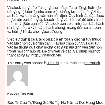
Vinalock cung cấp đa dạng các mẫu cửa tự động, tích hợp
công nghệ hiện đại như cảm biến chống kẹt, hệ thống khóa
an toàn và khả năng vận hành ổn định. Quy trình lắp đặt được
thực hiện bài bản, giúp khách hàng yên tâm về độ bền và tính
thẩm mỹ. Bên cạnh đó, Vinalock còn có chính sách bảo hành
rõ ràng, hỗ trợ kỹ thuật nhanh chóng, mang đến sự an toàn
và tiện lợi tối đa cho người sử dụng.
Việc
sử dụng cửa tự động có an toàn không
tùy thuộc
vào lựa chọn của chính bạn. Hãy lựa chọn đúng và đầu tư
vào hệ thống cửa chất lượng cao giúp gia đình yên tâm hơn
trong mọi tình huống. Để tìm hiểu về các giải pháp phù hợp,
truy cập ngay:
http://vinalock.vn/
.
This entry was posted in
Tin tức
. Bookmark the
permalink
.
Nguyen The Anh
Bảo Trì Cửa Tự Động Giá Rẻ Tại Hà Nội: Lý Do, Hạng Mục,