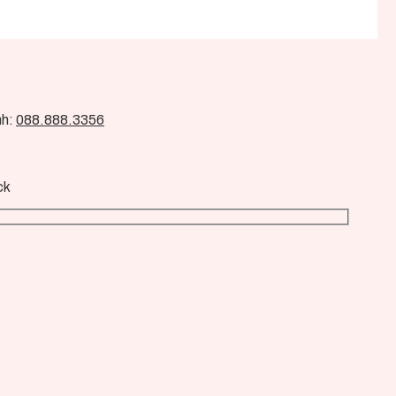
nh:
088.888.3356
ck