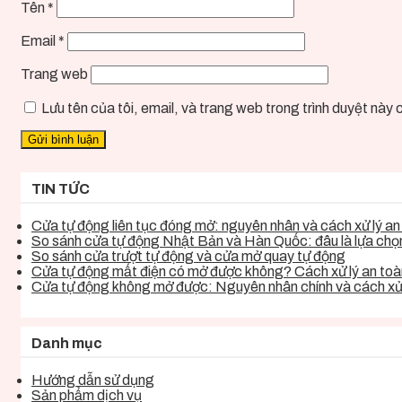
Tên
*
Email
*
Trang web
Lưu tên của tôi, email, và trang web trong trình duyệt này ch
TIN TỨC
Cửa tự động liên tục đóng mở: nguyên nhân và cách xử lý an 
So sánh cửa tự động Nhật Bản và Hàn Quốc: đâu là lựa chọn 
So sánh cửa trượt tự động và cửa mở quay tự động
Cửa tự động mất điện có mở được không? Cách xử lý an toàn
Cửa tự động không mở được: Nguyên nhân chính và cách xử 
Danh mục
Hướng dẫn sử dụng
Sản phẩm dịch vụ