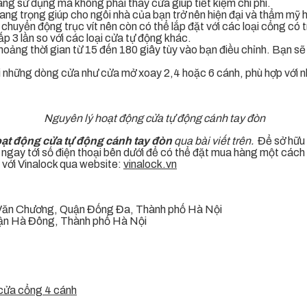
ang sử dụng mà không phải thay cửa giúp tiết kiệm chi phí.
ng trọng giúp cho ngôi nhà của bạn trở nên hiện đại và thẩm mỹ 
chuyển động trục vít nên còn có thể lắp đặt với các loại cổng có 
 3 lần so với các loại cửa tự động khác.
oảng thời gian từ 15 đến 180 giây tùy vào bạn điều chỉnh. Bạn sẽ
 những dòng cửa như cửa mở xoay 2,4 hoặc 6 cánh, phù hợp với nhi
Nguyên lý hoạt động cửa tự động cánh tay đòn
oạt động cửa tự động cánh tay đòn
qua bài viết trên.
Để sở hữu
gọi ngay tới số điện thoại bên dưới để có thể đặt mua hàng một cá
ệ với Vinalock qua website:
vinalock.vn
 Văn Chương, Quận Đống Đa, Thành phố Hà Nội
uận Hà Đông, Thành phố Hà Nội
 cửa cổng 4 cánh