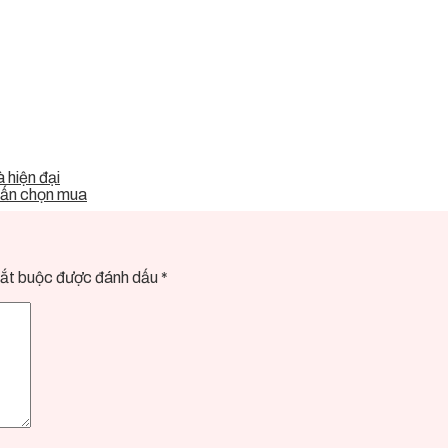
 hiện đại
vấn chọn mua
ắt buộc được đánh dấu
*