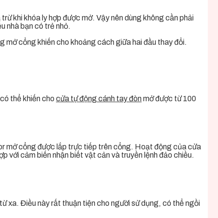
trừ khi khóa ly hợp được mở. Vậy nên dùng không cần phải
u nhà bạn có trẻ nhỏ.
ng mở cổng khiến cho khoảng cách giữa hai đầu thay đổi.
có thể khiến cho
cửa tự động cánh tay đòn
mở được từ 100
or mở cổng được lắp trực tiếp trên cổng. Hoạt động của cửa
ợp với cảm biến nhận biết vật cản và truyền lệnh đảo chiều.
 xa. Điều này rất thuận tiện cho người sử dụng, có thể ngồi