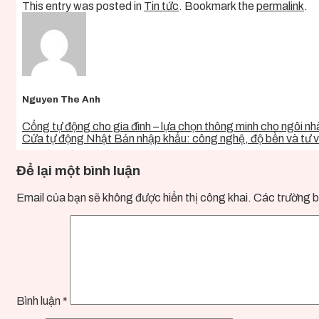
This entry was posted in
Tin tức
. Bookmark the
permalink
.
Nguyen The Anh
Cổng tự động cho gia đình – lựa chọn thông minh cho ngôi nhà
Cửa tự động Nhật Bản nhập khẩu: công nghệ, độ bền và tư 
Để lại một bình luận
Email của bạn sẽ không được hiển thị công khai.
Các trường b
Bình luận
*