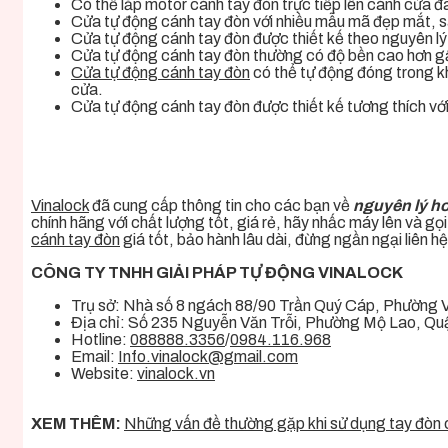
Có thể lắp motor cánh tay đòn trực tiếp lên cánh cửa đ
Cửa tự động cánh tay đòn với nhiều mẫu mã đẹp mắt, sa
Cửa tự động cánh tay đòn được thiết kế theo nguyên lý 
Cửa tự động cánh tay đòn thường có độ bền cao hơn gấp
Cửa tự động cánh tay đòn
có thể tự động đóng trong kh
cửa.
Cửa tự động cánh tay đòn được thiết kế tương thích với
Vinalock
đã cung cấp thông tin cho các bạn về
nguyên lý h
chính hãng với chất lượng tốt, giá rẻ, hãy nhấc máy lên và 
cánh tay đòn
giá tốt, bảo hành lâu dài, đừng ngần ngại liên h
CÔNG TY TNHH GIẢI PHÁP TỰ ĐỘNG VINALOCK
Trụ sở: Nhà số 8 ngách 88/90 Trần Quý Cáp, Phường
Địa chỉ: Số 235 Nguyễn Văn Trỗi, Phường Mộ Lao, Q
Hotline:
088888.3356
/
0984.116.968
Email:
Info.vinalock@gmail.com
Website:
vinalock.vn
XEM THÊM:
Những vấn đề thường gặp khi sử dụng tay đòn