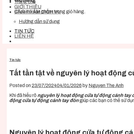
Giỏ hàng
Trang chủ
GIỚI THIỆU
Chưa có sản phẩm trong giỏ hàng.
SẢN PHẨM DỊCH VỤ
Hướng dẫn sử dụng
TIN TỨC
LIÊN HỆ
Tin tức
Tất tần tật về nguyên lý hoạt động 
Posted on
23/07/2024
04/01/2026
by
Nguyen The Anh
Khi đã hiểu rõ
nguyên lý hoạt động cửa tự động cánh tay 
động cửa tự động cánh tay đòn
giúp các bạn có thể sử d
Nguyên lý hoạt động cửa tự động cá