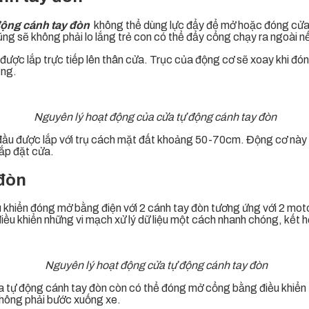
động cánh tay đòn
không thể dùng lực đẩy để mở hoặc đóng cửa 
g sẽ không phải lo lắng trẻ con có thể đẩy cổng chạy ra ngoài nế
được lắp trực tiếp lên thân cửa. Trục của động cơ sẽ xoay khi đó
ụng.
Nguyên lý hoạt động của cửa tự động cánh tay đòn
ầu được lắp với trụ cách mặt đất khoảng 50-70cm. Động cơ này 
lắp đặt cửa.
 đòn
 khiển đóng mở bằng điện với 2 cánh tay đòn tương ứng với 2 mot
iều khiển những vi mạch xử lý dữ liệu một cách nhanh chóng, kết h
Nguyên lý hoạt động cửa tự động cánh tay đòn
 tự động cánh tay đòn còn có thể đóng mở cổng bằng điều khiển từ
không phải bước xuống xe.