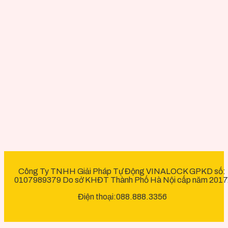
Công Ty TNHH Giải Pháp Tự Động VINALOCK GPKD số:
0107989379 Do sở KHĐT Thành Phố Hà Nội cấp năm 2017
Điện thoại:088.888.3356