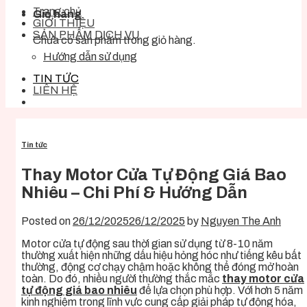
Trang chủ
Giỏ hàng
GIỚI THIỆU
SẢN PHẨM DỊCH VỤ
Chưa có sản phẩm trong giỏ hàng.
Hướng dẫn sử dụng
TIN TỨC
LIÊN HỆ
Tin tức
Thay Motor Cửa Tự Động Giá Bao
Nhiêu – Chi Phí & Hướng Dẫn
Posted on
26/12/2025
26/12/2025
by
Nguyen The Anh
Motor cửa tự động sau thời gian sử dụng từ 8-10 năm
thường xuất hiện những dấu hiệu hỏng hóc như tiếng kêu bất
thường, động cơ chạy chậm hoặc không thể đóng mở hoàn
toàn. Do đó, nhiều người thường thắc mắc
thay motor cửa
tự động giá bao nhiêu
để lựa chọn phù hợp. Với hơn 5 năm
kinh nghiệm trong lĩnh vực cung cấp giải pháp tự động hóa,