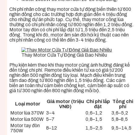
Chi phí nhân công thay motor cửa tự động biến thiên từ 600
nghìn đồng cho các trường hợp đơn giản đến 4 triệu đồng
cho những dự án phức tạp. Cụ thể, thay motor cổng lùa
thường có chi phí nhân công từ 600 nghìn đến 1,2 triệu đồng.
Motor tay đòn có chi phí lắp đặt từ 1,5 triệu đến 2,5 triệu
đồng. Trong khi đó, motor âm sàn đòi hỏi kỹ thuật cao nên
chi phí nhân công có thể lên đến 3-4 triệu đồng.
Thay Motor Cửa Tự Động Giá Bao Nhiêu
Phụ kiện kèm theo khi thay motor cũng ảnh hưởng đáng kể
đến tổng chi phí. Remote điều khiển từ xa có giá từ 200
nghìn đến 500 nghìn đồng tùy loại. Mạch điều khiển trung
tâm dao động từ 800 nghìn đến 1,5 triệu đồng. Các cảm
biến an toàn như cảm biến chống kẹt, cảm biến áp suất có
giá từ 300 nghìn đến 800 nghìn đồng mỗi bộ.
Giá motor (triệu
Chi phí lắp
Tổng chi
Loại motor
VNĐ)
đặt
phí
Motor lùa 370W
3–4
0,6–1,2
3,6–5,2
Motor lùa 500W
5–7
0,8–1,5
5,8–8,5
Motor tay đòn
8–12
1,5–2,5
9,5–14,5
750W