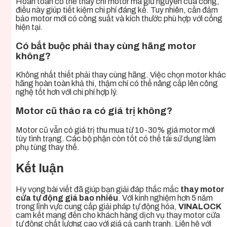
Hoàn toàn có thể thay chỉ motor mà giữ nguyên cửa cổng,
điều này giúp tiết kiệm chi phí đáng kể. Tuy nhiên, cần đảm
bảo motor mới có công suất và kích thước phù hợp với cổng
hiện tại.
Có bắt buộc phải thay cùng hãng motor
không?
Không nhất thiết phải thay cùng hãng. Việc chọn motor khác
hãng hoàn toàn khả thi, thậm chí có thể nâng cấp lên công
nghệ tốt hơn với chi phí hợp lý.
Motor cũ tháo ra có giá trị không?
Motor cũ vẫn có giá trị thu mua từ 10-30% giá motor mới
tùy tình trạng. Các bộ phận còn tốt có thể tái sử dụng làm
phụ tùng thay thế.
Kết luận
Hy vọng bài viết đã giúp bạn giải đáp thắc mắc
thay motor
cửa tự động giá bao nhiêu
. Với kinh nghiệm hơn 5 năm
trong lĩnh vực cung cấp giải pháp tự động hóa,
VINALOCK
cam kết mang đến cho khách hàng dịch vụ thay motor cửa
tự động chất lượng cao với giá cả cạnh tranh. Liên hệ với