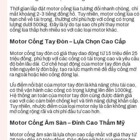
Thời gian lắp đặt motor cổng lùa tương đối nhanh chóng, chỉ
mất khoảng 2-3 tiếng đồng hồ. Tuy nhiên, motor cổng lùa có
hạn chế về tải trọng, thường chỉ phù hợp với cổng có trọng
lượng dưới 500kg. Đây là lý do tại sao chi phí thay motor
cổng lùa thấp hơn nhiều so với các loại motor khác.
Motor Cổng Tay Đòn – Lựa Chọn Cao Cấp
Motor cổng tay đòn có giá thay dao động từ 15 triệu đến 25
triệu đồng, phù hợp với các cổng có tải trọng cao và yêu cầu
độ bền lâu dài. Cơ chế hoạt động của motor tay đòn dựa
trên nguyên lý đòn bẩy, tạo ra lực mạnh mẽ để đẩy cổng mở
ra ngoài hoặc kéo cổng đóng lại.
Ưu điểm nổi bật của motor tay đòn là khả năng chịu tải cao,
có thể vận hành các cổng có trọng lượng lên đến 1000kg.
Hệ thống an toàn của motor tay đòn cũng được đánh giá
cao với các cảm biến chống kẹt và tính năng dừng khẩn cấp.
Tuy nhiên, nhược điểm của loại motor này là cần không gian
mở cổng rộng rãi và chi phí đầu tư cao hơn.
Motor Cổng Âm Sàn – Đỉnh Cao Thẩm Mỹ
Motor cổng âm sàn là lựa chọn cao cấp nhất với giá thay từ
26 triệu đến 40 triệu đồng. Đặc điểm nổi bật của motor âm