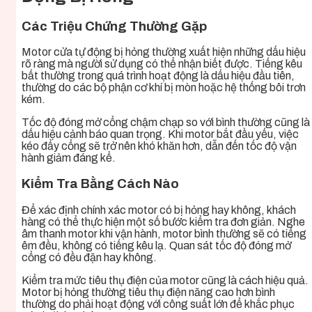
Các Triệu Chứng Thường Gặp
Motor cửa tự động bị hỏng thường xuất hiện những dấu hiệu
rõ ràng mà người sử dụng có thể nhận biết được. Tiếng kêu
bất thường trong quá trình hoạt động là dấu hiệu đầu tiên,
thường do các bộ phận cơ khí bị mòn hoặc hệ thống bôi trơn
kém.
Tốc độ đóng mở cổng chậm chạp so với bình thường cũng là
dấu hiệu cảnh báo quan trọng. Khi motor bắt đầu yếu, việc
kéo đẩy cổng sẽ trở nên khó khăn hơn, dẫn đến tốc độ vận
hành giảm đáng kể.
Kiểm Tra Bằng Cách Nào
Để xác định chính xác motor có bị hỏng hay không, khách
hàng có thể thực hiện một số bước kiểm tra đơn giản. Nghe
âm thanh motor khi vận hành, motor bình thường sẽ có tiếng
êm đều, không có tiếng kêu lạ. Quan sát tốc độ đóng mở
cổng có đều đặn hay không.
Kiểm tra mức tiêu thụ điện của motor cũng là cách hiệu quả.
Motor bị hỏng thường tiêu thụ điện năng cao hơn bình
thường do phải hoạt động với công suất lớn để khắc phục