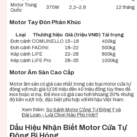
Motor Trung
370W
2,2–2,8
12 tháng
Quốc
Motor Tay Đòn Phân Khúc
Loại
Thương hiệu
Giá (triệu VNĐ)
Tải trọng
Đơn cánh
COMUNELLO
15–18
400kg
Đơn cánh
FADINI
18–22
500kg
Kép cánh
LIFE
22–28
800kg
Kép cánh
LIFE Pro
28–35
1000kg
Motor Âm Sàn Cao Cấp
Motor âm sàn có giá cao nhất trong các loại motor cửa tự
động với mức giá từ 26 triệu đến 40 triệu đồng tùy theo đế
inox hoặc xi mạ. Đế inox có giá cao hơn khoảng 20% nhưng
độ bền vượt trội, đặc biệt phù hợp với khí hậu Việt Nam.
Xem thêm:
So Sánh Motor Cổng Tự Động Ý và
Đài Loan – Lựa Chọn Nào Phù Hợp?
Dấu Hiệu Nhận Biết Motor Cửa Tự
Động Bị Hỏng