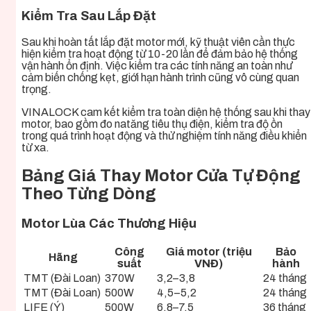
Kiểm Tra Sau Lắp Đặt
Sau khi hoàn tất lắp đặt motor mới, kỹ thuật viên cần thực
hiện kiểm tra hoạt động từ 10-20 lần để đảm bảo hệ thống
vận hành ổn định. Việc kiểm tra các tính năng an toàn như
cảm biến chống kẹt, giới hạn hành trình cũng vô cùng quan
trọng.
VINALOCK cam kết kiểm tra toàn diện hệ thống sau khi thay
motor, bao gồm đo natăng tiêu thụ điện, kiểm tra độ ồn
trong quá trình hoạt động và thử nghiệm tính năng điều khiển
từ xa.
Bảng Giá Thay Motor Cửa Tự Động
Theo Từng Dòng
Motor Lùa Các Thương Hiệu
Công
Giá motor (triệu
Bảo
Hãng
suất
VNĐ)
hành
TMT (Đài Loan)
370W
3,2–3,8
24 tháng
TMT (Đài Loan)
500W
4,5–5,2
24 tháng
LIFE (Ý)
500W
6,8–7,5
36 tháng