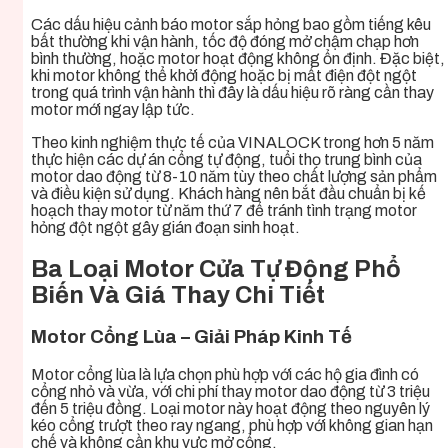
Các dấu hiệu cảnh báo motor sắp hỏng bao gồm tiếng kêu
bất thường khi vận hành, tốc độ đóng mở chậm chạp hơn
bình thường, hoặc motor hoạt động không ổn định. Đặc biệt,
khi motor không thể khởi động hoặc bị mất điện đột ngột
trong quá trình vận hành thì đây là dấu hiệu rõ ràng cần thay
motor mới ngay lập tức.
Theo kinh nghiệm thực tế của VINALOCK trong hơn 5 năm
thực hiện các dự án cổng tự động, tuổi thọ trung bình của
motor dao động từ 8-10 năm tùy theo chất lượng sản phẩm
và điều kiện sử dụng. Khách hàng nên bắt đầu chuẩn bị kế
hoạch thay motor từ năm thứ 7 để tránh tình trạng motor
hỏng đột ngột gây gián đoạn sinh hoạt.
Ba Loại Motor Cửa Tự Động Phổ
Biến Và Giá Thay Chi Tiết
Motor Cổng Lùa – Giải Pháp Kinh Tế
Motor cổng lùa là lựa chọn phù hợp với các hộ gia đình có
cổng nhỏ và vừa, với chi phí thay motor dao động từ 3 triệu
đến 5 triệu đồng. Loại motor này hoạt động theo nguyên lý
kéo cổng trượt theo ray ngang, phù hợp với không gian hạn
chế và không cần khu vực mở cổng.