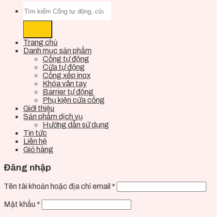
Trang chủ
Danh mục sản phẩm
Cổng tự động
Cửa tự động
Cổng xếp inox
Khóa vân tay
Barrier tự động
Phụ kiện cửa cổng
Giới thiệu
Sản phẩm dịch vụ
Hướng dẫn sử dụng
Tin tức
Liên hệ
Giỏ hàng
Đăng nhập
Tên tài khoản hoặc địa chỉ email
*
Mật khẩu
*