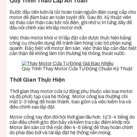
Quy Trình Tháo Lắp An Toàn
Bước đầu tiên luôn là tắt hoàn toàn nguồn điện cung cấp cho
motor để đảm bảo an toàn tuyệt đối. Sau đó, kỹ thuật viên
sẽ tháo cẩn thận các kết nối điện, ghi nhớ vị trí từng dây để
đấu nối chính xác khi lắp motor mới.
Việc tháo motor khỏi vị trí lắp đặt cần được thực hiện bằng
công cụ chuyên dụng để tránh làm hỏng các bộ phận xung
quanh. Đặc biệt với motor âm sàn, việc tháo lắp cần đặc biệt
cẩn thận để không làm tổn thương hệ thống thoát nước.
Quy Trình Thay Motor Cửa Tự Động Chuẩn Kỹ Thuật
Thời Gian Thực Hiện
Thời gian thay motor cửa tự động phụ thuộc vào loại motor
và độ phức tạp của hệ thống. Motor cổng lùa thường chỉ
mất 2-3 tiếng để hoàn thành, bao gồm cả việc kiểm tra và
điều chỉnh sau lắp đặt.
Motor cổng tay đòn đòi hỏi thời gian lâu hơn, từ 3-4 tiếng do
cần điều chỉnh góc đòn bẩy và kiểm tra các điểm khớp nối.
Motor âm sàn có thể mất đến 4-6 tiếng để thay hoàn chỉnh
do phải đào bới và tái lắp đặt hệ thống nền móng.