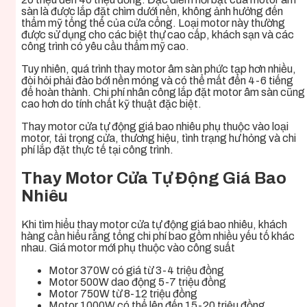
sàn là được lắp đặt chìm dưới nền, không ảnh hưởng đến
thẩm mỹ tổng thể của cửa cổng. Loại motor này thường
được sử dụng cho các biệt thự cao cấp, khách sạn và các
công trình có yêu cầu thẩm mỹ cao.
Tuy nhiên, quá trình thay motor âm sàn phức tạp hơn nhiều,
đòi hỏi phải đào bới nền móng và có thể mất đến 4-6 tiếng
để hoàn thành. Chi phí nhân công lắp đặt motor âm sàn cũng
cao hơn do tính chất kỹ thuật đặc biệt.
Thay motor cửa tự động giá bao nhiêu phụ thuộc vào loại
motor, tải trọng cửa, thương hiệu, tình trạng hư hỏng và chi
phí lắp đặt thực tế tại công trình.
Thay Motor Cửa Tự Động Giá Bao
Nhiêu
Khi tìm hiểu thay motor cửa tự động giá bao nhiêu, khách
hàng cần hiểu rằng tổng chi phí bao gồm nhiều yếu tố khác
nhau. Giá motor mới phụ thuộc vào công suất
Motor 370W có giá từ 3-4 triệu đồng
Motor 500W dao động 5-7 triệu đồng
Motor 750W từ 8-12 triệu đồng
Motor 1000W có thể lên đến 15-20 triệu đồng.