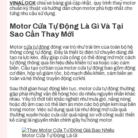
VINALOCK
chia sẻ bảng giá cập nhật, quy trình thay motor
chuẩn kỹ thuật và hướng dẫn chọn motor phù hợp nhất cho
từng nhu cầu sử dụng.
Motor Cửa Tự Động Là Gì Và Tại
Sao Cần Thay Mới
Motor
cửa tự động
đóng vai trò như trái tim của toàn bộ hệ
thống cổng tự động. Đây là thiết bị điện tử chuyên dùng để
tạo ra lực kéo, đẩy giúp cửa cổng có thể đóng mở một cách
tự động thông qua tín hiệu điều khiển từ xa hoặc các cảm
biến. Cấu tạo cơ bản của motor cửa tự động bao gồm động
cơ điện, hộp số giảm tốc, bộ mạch điều khiển, cảm biến an
toàn và hệ thống truyền động cơ khí.
Sau thời gian hoạt động liên tục, motor cửa tự động thường
gặp phải những vấn đề hỏng hóc do nhiều nguyên nhân khác
nhau. Yếu tố thời tiết khắc nghiệt như mưa gió, nắng nóng
hoặc độ ẩm cao có thể làm ăn mòn các bộ phận kim loại bên
trong motor. Việc sử dụng quá tải như đóng mở cửa quá
thường xuyên hoặc cưa cắt quá nặng so với công suất thiết
kế cũng là nguyên nhân chính gây hư hỏng motor.
Motor Cửa Tự Động Là Gì