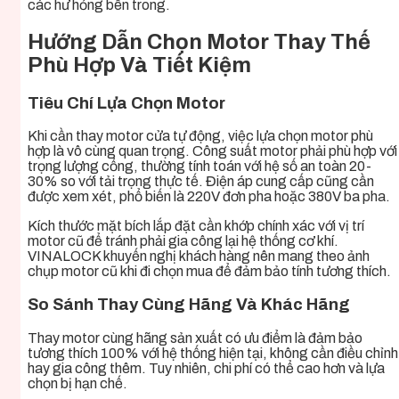
các hư hỏng bên trong.
Hướng Dẫn Chọn Motor Thay Thế
Phù Hợp Và Tiết Kiệm
Tiêu Chí Lựa Chọn Motor
Khi cần thay motor cửa tự động, việc lựa chọn motor phù
hợp là vô cùng quan trọng. Công suất motor phải phù hợp với
trọng lượng cổng, thường tính toán với hệ số an toàn 20-
30% so với tải trọng thực tế. Điện áp cung cấp cũng cần
được xem xét, phổ biến là 220V đơn pha hoặc 380V ba pha.
Kích thước mặt bích lắp đặt cần khớp chính xác với vị trí
motor cũ để tránh phải gia công lại hệ thống cơ khí.
VINALOCK khuyến nghị khách hàng nên mang theo ảnh
chụp motor cũ khi đi chọn mua để đảm bảo tính tương thích.
So Sánh Thay Cùng Hãng Và Khác Hãng
Thay motor cùng hãng sản xuất có ưu điểm là đảm bảo
tương thích 100% với hệ thống hiện tại, không cần điều chỉnh
hay gia công thêm. Tuy nhiên, chi phí có thể cao hơn và lựa
chọn bị hạn chế.