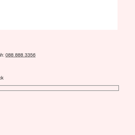
nh:
088.888.3356
ck