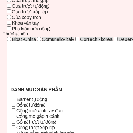
Cửa trượt mở gấp
Cửa trượt tự động
Cửa trượt xếp lớp
Cửa xoay tròn
Khóa vân tay
Phụ kiện cửa cổng
Thương hiệu
Bbst-China
Comunello-italy
Cortech - korea
Deper
Life - ITALY
Mirae-Korea
Tmt-Taiwan
Woosung - K
0 ₫ - 2.000.000 ₫
2.000.000 ₫ - 5.000.000 ₫
5.000.000 ₫ - 8.000.000 ₫
8.000.000 ₫ - 11.000.000 ₫
11.000.000 ₫ - 14.000.000 ₫
14.000.000 ₫ - 17.000.000 ₫
17.000.000 ₫+
DANH MỤC SẢN PHẨM
Barrier tự động
Cổng tự động
Cổng mở cánh tay đòn
Cổng mở gấp 4 cánh
Cổng trượt tự động
Cổng trượt xếp lớp