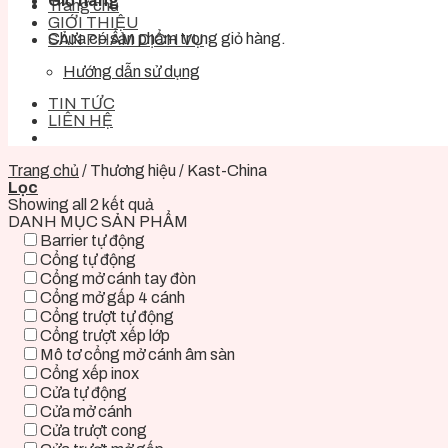
Giỏ hàng
Trang chủ
GIỚI THIỆU
Chưa có sản phẩm trong giỏ hàng.
SẢN PHẨM DỊCH VỤ
Hướng dẫn sử dụng
TIN TỨC
LIÊN HỆ
Trang chủ
/
Thương hiệu
/
Kast-China
Lọc
Showing all 2 kết quả
DANH MỤC SẢN PHẨM
Barrier tự động
Cổng tự động
Cổng mở cánh tay đòn
Cổng mở gấp 4 cánh
Cổng trượt tự động
Cổng trượt xếp lớp
Mô tơ cổng mở cánh âm sàn
Cổng xếp inox
Cửa tự động
Cửa mở cánh
Cửa trượt cong