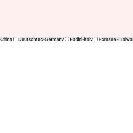
-China
Deutschtec-Germany
Fadini-italy
Foresee - Taiwa
orea
Zkteco-China