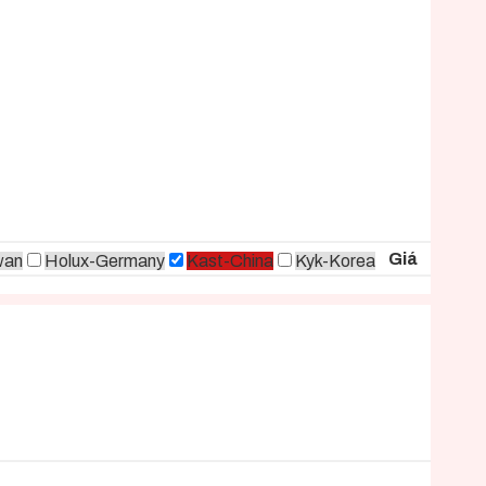
Giá
wan
Holux-Germany
Kast-China
Kyk-Korea