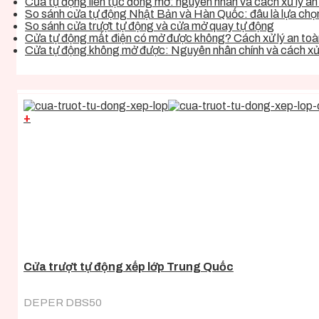
Cửa tự động liên tục đóng mở: nguyên nhân và cách xử lý an 
So sánh cửa tự động Nhật Bản và Hàn Quốc: đâu là lựa chọn 
So sánh cửa trượt tự động và cửa mở quay tự động
Cửa tự động mất điện có mở được không? Cách xử lý an toàn
Cửa tự động không mở được: Nguyên nhân chính và cách xử 
+
Cửa trượt tự động xếp lớp Trung Quốc
DEPER DBS50