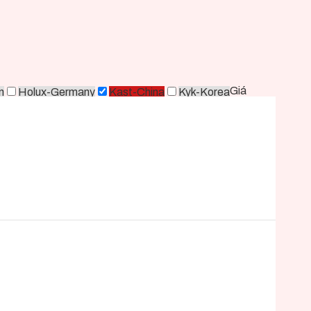
Giá
n
Holux-Germany
Kast-China
Kyk-Korea