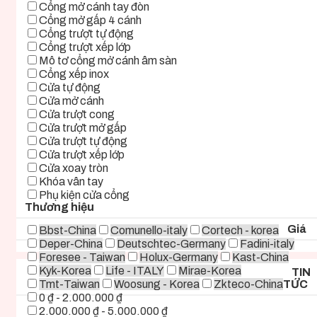
Cổng mở cánh tay đòn
Cổng mở gấp 4 cánh
Cổng trượt tự động
Cổng trượt xếp lớp
Mô tơ cổng mở cánh âm sàn
Cổng xếp inox
Cửa tự động
Cửa mở cánh
Cửa trượt cong
Cửa trượt mở gấp
Cửa trượt tự động
Cửa trượt xếp lớp
Cửa xoay tròn
Khóa vân tay
Phụ kiện cửa cổng
Thương hiệu
Giá
Bbst-China
Comunello-italy
Cortech - korea
Deper-China
Deutschtec-Germany
Fadini-italy
Foresee - Taiwan
Holux-Germany
Kast-China
Kyk-Korea
Life - ITALY
Mirae-Korea
TIN
Tmt-Taiwan
Woosung - Korea
Zkteco-China
TỨC
0 ₫ - 2.000.000 ₫
2.000.000 ₫ - 5.000.000 ₫