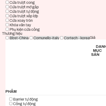
Cửa trượt cong
Cửa trượt mở gấp
Cửa trượt tự động
Cửa trượt xếp lớp
Cửa xoay tròn
Khóa vân tay
Phụ kiện cửa cổng
Thương hiệu
Giá
Bbst-China
Comunello-italy
Cortech - korea
Deper-China
Deutschtec-Germany
Fadini-italy
DAN
Foresee - Taiwan
Holux-Germany
Kast-China
MỤC
Kyk-Korea
Life - ITALY
Mirae-Korea
SẢN
Tmt-Taiwan
Woosung - Korea
Zkteco-China
0 ₫ - 2.000.000 ₫
2.000.000 ₫ - 5.000.000 ₫
5.000.000 ₫ - 8.000.000 ₫
8.000.000 ₫ - 11.000.000 ₫
11.000.000 ₫ - 14.000.000 ₫
14.000.000 ₫ - 17.000.000 ₫
17.000.000 ₫+
PHẨM
Barrier tự động
Cổng tự động