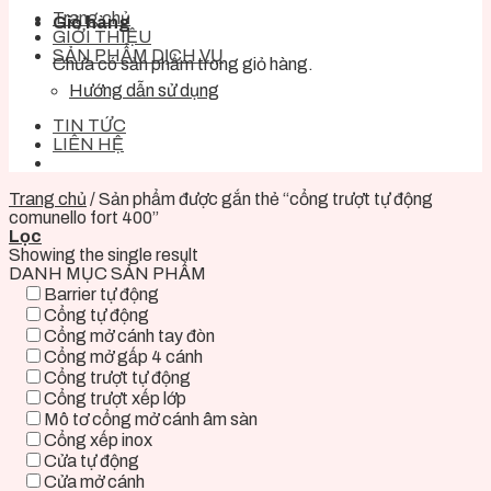
Trang chủ
Giỏ hàng
GIỚI THIỆU
SẢN PHẨM DỊCH VỤ
Chưa có sản phẩm trong giỏ hàng.
Hướng dẫn sử dụng
TIN TỨC
LIÊN HỆ
Trang chủ
/
Sản phẩm được gắn thẻ “cổng trượt tự động
comunello fort 400”
Lọc
Showing the single result
DANH MỤC SẢN PHẨM
Barrier tự động
Cổng tự động
Cổng mở cánh tay đòn
Cổng mở gấp 4 cánh
Cổng trượt tự động
Cổng trượt xếp lớp
Mô tơ cổng mở cánh âm sàn
Cổng xếp inox
Cửa tự động
Cửa mở cánh