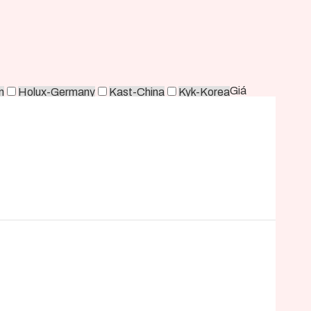
Giá
n
Holux-Germany
Kast-China
Kyk-Korea