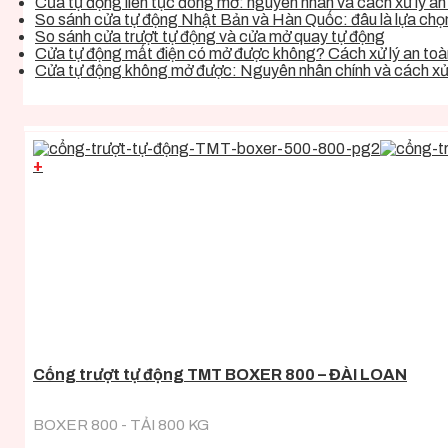
Cửa tự động liên tục đóng mở: nguyên nhân và cách xử lý an 
So sánh cửa tự động Nhật Bản và Hàn Quốc: đâu là lựa chọn 
So sánh cửa trượt tự động và cửa mở quay tự động
Cửa tự động mất điện có mở được không? Cách xử lý an toàn
Cửa tự động không mở được: Nguyên nhân chính và cách xử 
+
Cổng trượt tự động TMT BOXER 800 – ĐÀI LOAN
BOXER 800 - TẢI 800 KG