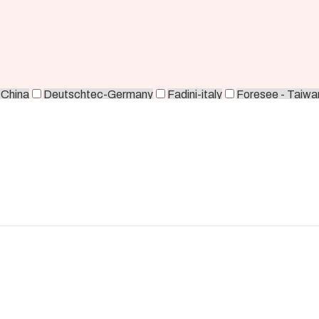
-China
Deutschtec-Germany
Fadini-italy
Foresee - Taiwa
orea
Zkteco-China