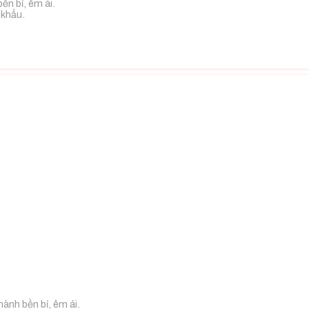
ền bỉ, êm ái.
 khẩu.
.
hành bền bỉ, êm ái.