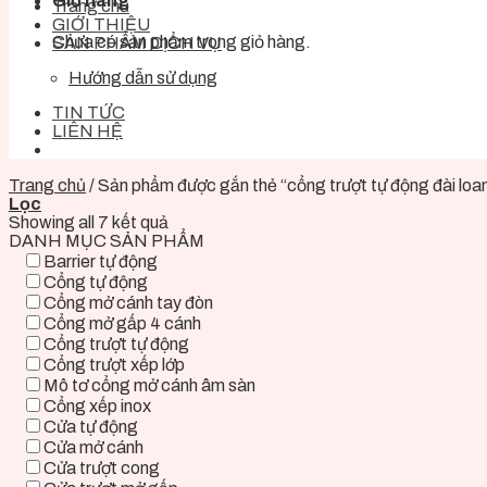
Giỏ hàng
Trang chủ
GIỚI THIỆU
Chưa có sản phẩm trong giỏ hàng.
SẢN PHẨM DỊCH VỤ
Hướng dẫn sử dụng
TIN TỨC
LIÊN HỆ
Trang chủ
/
Sản phẩm được gắn thẻ “cổng trượt tự động đài loa
Lọc
Showing all 7 kết quả
DANH MỤC SẢN PHẨM
Barrier tự động
Cổng tự động
Cổng mở cánh tay đòn
Cổng mở gấp 4 cánh
Cổng trượt tự động
Cổng trượt xếp lớp
Mô tơ cổng mở cánh âm sàn
Cổng xếp inox
Cửa tự động
Cửa mở cánh
Cửa trượt cong