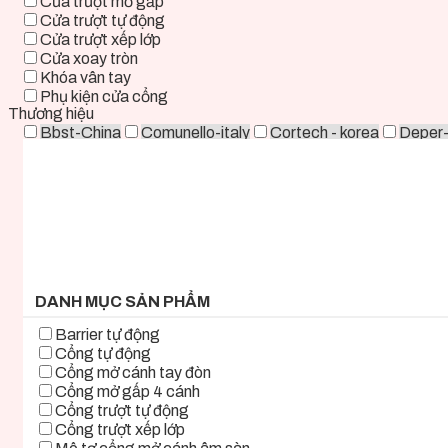
Cửa trượt mở gấp
Cửa trượt tự động
Cửa trượt xếp lớp
Cửa xoay tròn
Khóa vân tay
Phụ kiện cửa cổng
Thương hiệu
Bbst-China
Comunello-italy
Cortech - korea
Deper
Life - ITALY
Mirae-Korea
Tmt-Taiwan
Woosung - K
0 ₫ - 2.000.000 ₫
2.000.000 ₫ - 5.000.000 ₫
5.000.000 ₫ - 8.000.000 ₫
8.000.000 ₫ - 11.000.000 ₫
11.000.000 ₫ - 14.000.000 ₫
14.000.000 ₫ - 17.000.000 ₫
17.000.000 ₫+
DANH MỤC SẢN PHẨM
Barrier tự động
Cổng tự động
Cổng mở cánh tay đòn
Cổng mở gấp 4 cánh
Cổng trượt tự động
Cổng trượt xếp lớp