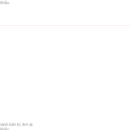
 khẩu.
.
hành bền bỉ, êm ái.
 khẩu.