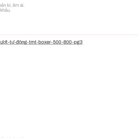
ền bỉ, êm ái.
 khẩu.
.