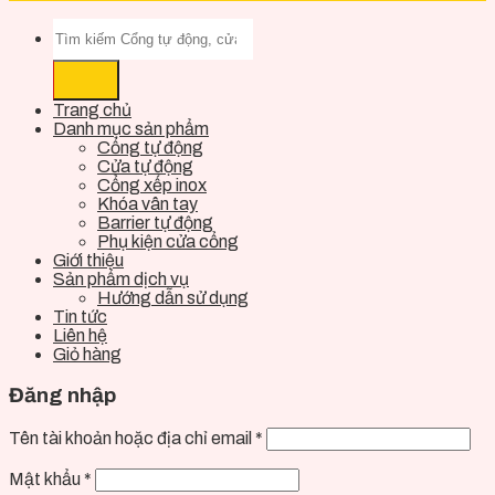
Trang chủ
Danh mục sản phẩm
Cổng tự động
Cửa tự động
Cổng xếp inox
Khóa vân tay
Barrier tự động
Phụ kiện cửa cổng
Giới thiệu
Sản phẩm dịch vụ
Hướng dẫn sử dụng
Tin tức
Liên hệ
Giỏ hàng
Đăng nhập
Tên tài khoản hoặc địa chỉ email
*
Mật khẩu
*