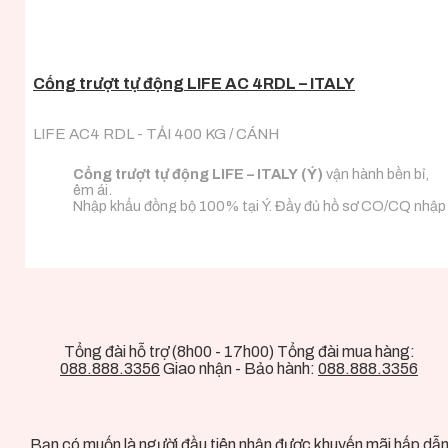
Cổng trượt tự động LIFE AC 4RDL – ITALY
LIFE AC4 RDL - TẢI 400 KG / CÁNH
Cổng trượt tự động LIFE – ITALY (Ý)
vận hành bền bỉ,
êm ái.
Nhập khẩu đồng bộ 100% tại Ý. Đầy đủ hồ sơ CO/CQ nhập
khẩu.
Đa dạng tải trọng phù hợp với mọi loại tải trọng cánh
cổng.
Tổng đài hỗ trợ (8h00 - 17h00) Tổng đài mua hàng:
088.888.3356
Giao nhận - Bảo hành:
088.888.3356
Bạn có muốn là người đầu tiên nhận được khuyến mãi hấp dẫ