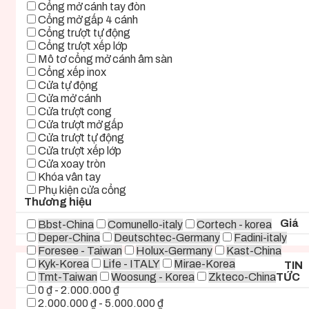
Cổng mở cánh tay đòn
Cổng mở gấp 4 cánh
Cổng trượt tự động
Cổng trượt xếp lớp
Mô tơ cổng mở cánh âm sàn
Cổng xếp inox
Cửa tự động
Cửa mở cánh
Cửa trượt cong
Cửa trượt mở gấp
Cửa trượt tự động
Cửa trượt xếp lớp
Cửa xoay tròn
Khóa vân tay
Phụ kiện cửa cổng
Thương hiệu
Giá
Bbst-China
Comunello-italy
Cortech - korea
Deper-China
Deutschtec-Germany
Fadini-italy
Foresee - Taiwan
Holux-Germany
Kast-China
Kyk-Korea
Life - ITALY
Mirae-Korea
TIN
Tmt-Taiwan
Woosung - Korea
Zkteco-China
TỨC
0 ₫ - 2.000.000 ₫
2.000.000 ₫ - 5.000.000 ₫