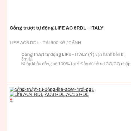
Cổng trượt tự động LIFE AC 6RDL – ITALY
LIFE AC6 RDL - TẢI 600 KG / CÁNH
Cổng trượt tự động LIFE – ITALY (Ý)
vận hành bền bỉ,
êm ái.
Nhập khẩu đồng bộ 100% tại Ý. Đầy đủ hồ sơ CO/CQ nhập
khẩu.
Đa dạng tải trọng phù hợp với mọi loại tải trọng cánh
cổng.
+