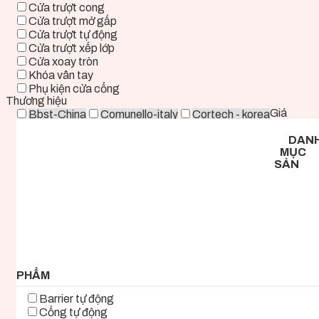
Cửa trượt cong
Cửa trượt mở gấp
Cửa trượt tự động
Cửa trượt xếp lớp
Cửa xoay tròn
Khóa vân tay
Phụ kiện cửa cổng
Thương hiệu
Giá
Bbst-China
Comunello-italy
Cortech - korea
Deper-China
Deutschtec-Germany
Fadini-italy
DAN
Foresee - Taiwan
Holux-Germany
Kast-China
MỤC
Kyk-Korea
Life - ITALY
Mirae-Korea
SẢN
Tmt-Taiwan
Woosung - Korea
Zkteco-China
0 ₫ - 2.000.000 ₫
2.000.000 ₫ - 5.000.000 ₫
5.000.000 ₫ - 8.000.000 ₫
8.000.000 ₫ - 11.000.000 ₫
11.000.000 ₫ - 14.000.000 ₫
14.000.000 ₫ - 17.000.000 ₫
17.000.000 ₫+
PHẨM
Barrier tự động
Cổng tự động