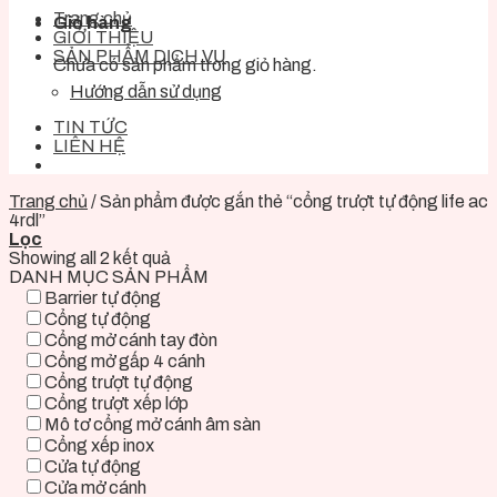
Trang chủ
Giỏ hàng
GIỚI THIỆU
SẢN PHẨM DỊCH VỤ
Chưa có sản phẩm trong giỏ hàng.
Hướng dẫn sử dụng
TIN TỨC
LIÊN HỆ
Trang chủ
/
Sản phẩm được gắn thẻ “cổng trượt tự động life ac
4rdl”
Lọc
Showing all 2 kết quả
DANH MỤC SẢN PHẨM
Barrier tự động
Cổng tự động
Cổng mở cánh tay đòn
Cổng mở gấp 4 cánh
Cổng trượt tự động
Cổng trượt xếp lớp
Mô tơ cổng mở cánh âm sàn
Cổng xếp inox
Cửa tự động
Cửa mở cánh