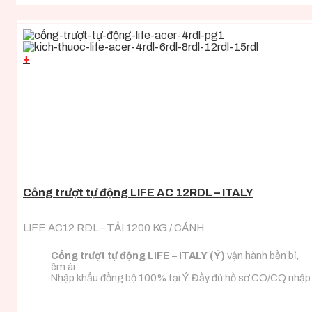
+
Cổng trượt tự động LIFE AC 12RDL – ITALY
LIFE AC12 RDL - TẢI 1200 KG / CÁNH
Cổng trượt tự động LIFE – ITALY (Ý)
vận hành bền bỉ,
êm ái.
Nhập khẩu đồng bộ 100% tại Ý. Đầy đủ hồ sơ CO/CQ nhập
khẩu.
Đa dạng tải trọng phù hợp với mọi loại tải trọng cánh
cổng.