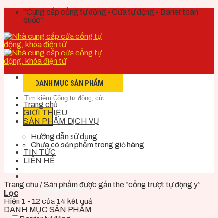
Skip
"Cung cấp cổng tự động - Cửa tự động - Barier toàn
to
quốc"
content
DANH MỤC SẢN PHẨM
Trang chủ
GIỚI THIỆU
SẢN PHẨM DỊCH VỤ
Hướng dẫn sử dụng
Chưa có sản phẩm trong giỏ hàng.
TIN TỨC
LIÊN HỆ
Trang chủ
/
Sản phẩm được gắn thẻ “cổng trượt tự động ý”
Hotline tư vấn:
Lọc
088.888.3356
Hiện 1 - 12 của 14 kết quả
DANH MỤC SẢN PHẨM