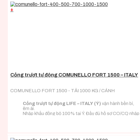
+
Cổng trượt tự động COMUNELLO FORT 1500 – ITALY
COMUNELLO FORT 1500 - TẢI 1000 KG / CÁNH
Cổng trượt tự động LIFE – ITALY (Ý)
vận hành bền bỉ,
êm ái.
Nhập khẩu đồng bộ 100% tại Ý. Đầy đủ hồ sơ CO/CQ nhập
khẩu.
Đa dạng tải trọng phù hợp với mọi loại tải trọng cánh
cổng.