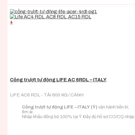
+
Cổng trượt tự động LIFE AC 6RDL – ITALY
LIFE AC6 RDL - TẢI 600 KG / CÁNH
Cổng trượt tự động LIFE – ITALY (Ý)
vận hành bền bỉ,
êm ái.
Nhập khẩu đồng bộ 100% tại Ý. Đầy đủ hồ sơ CO/CQ nhập
khẩu.
Đa dạng tải trọng phù hợp với mọi loại tải trọng cánh
cổng.