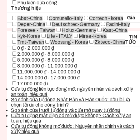
Phụ kiện cửa cổng
Thương hiệu
Giá
Bbst-China
Comunello-italy
Cortech - korea
Deper-China
Deutschtec-Germany
Fadini-italy
Foresee - Taiwan
Holux-Germany
Kast-China
Kyk-Korea
Life - ITALY
Mirae-Korea
TIN
Tmt-Taiwan
Woosung - Korea
Zkteco-China
TỨC
0 ₫ - 2.000.000 ₫
2.000.000 ₫ - 5.000.000 ₫
5.000.000 ₫ - 8.000.000 ₫
8.000.000 ₫ - 11.000.000 ₫
11.000.000 ₫ - 14.000.000 ₫
14.000.000 ₫ - 17.000.000 ₫
17.000.000 ₫+
Cửa tự động liên tục đóng mở: nguyên nhân và cách xử lý
an toàn, hiệu quả
So sánh cửa tự động Nhật Bản và Hàn Quốc: đâu là lựa
chọn tối ưu cho công trình?
So sánh cửa trượt tự động và cửa mở quay tự động
Cửa tự động mất điện có mở được không? Cách xử lý an
toàn, hiệu quả
Cửa tự động không mở được: Nguyên nhân chính và cách
xử lý hiệu quả