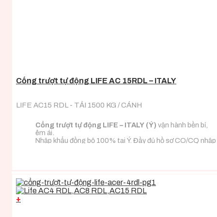
Cổng trượt tự động LIFE AC 15RDL – ITALY
LIFE AC15 RDL - TẢI 1500 KG / CÁNH
Cổng trượt tự động LIFE – ITALY (Ý)
vận hành bền bỉ,
êm ái.
Nhập khẩu đồng bộ 100% tại Ý. Đầy đủ hồ sơ CO/CQ nhập
khẩu.
Đa dạng tải trọng phù hợp với mọi loại tải trọng cánh
cổng.
+