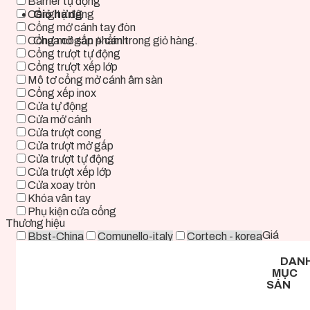
Barrier tự động
Giỏ hàng
Cổng tự động
Cổng mở cánh tay đòn
Chưa có sản phẩm trong giỏ hàng.
Cổng mở gấp 4 cánh
Cổng trượt tự động
Cổng trượt xếp lớp
Mô tơ cổng mở cánh âm sàn
Cổng xếp inox
Cửa tự động
Cửa mở cánh
Cửa trượt cong
Cửa trượt mở gấp
Cửa trượt tự động
Cửa trượt xếp lớp
Cửa xoay tròn
Khóa vân tay
Phụ kiện cửa cổng
Thương hiệu
Giá
Bbst-China
Comunello-italy
Cortech - korea
Deper-China
Deutschtec-Germany
Fadini-italy
DAN
Foresee - Taiwan
Holux-Germany
Kast-China
MỤC
Kyk-Korea
Life - ITALY
Mirae-Korea
SẢN
Tmt-Taiwan
Woosung - Korea
Zkteco-China
0 ₫ - 2.000.000 ₫