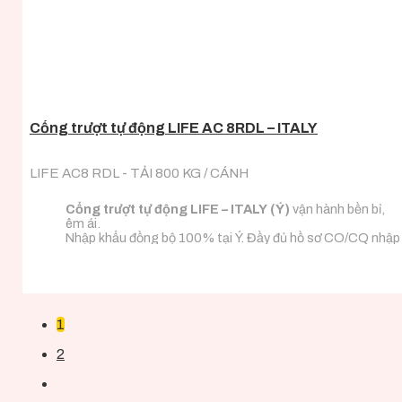
Cổng trượt tự động LIFE AC 8RDL – ITALY
LIFE AC8 RDL - TẢI 800 KG / CÁNH
Cổng trượt tự động LIFE – ITALY (Ý)
vận hành bền bỉ,
êm ái.
Nhập khẩu đồng bộ 100% tại Ý. Đầy đủ hồ sơ CO/CQ nhập
khẩu.
Đa dạng tải trọng phù hợp với mọi loại tải trọng cánh
cổng.
1
2