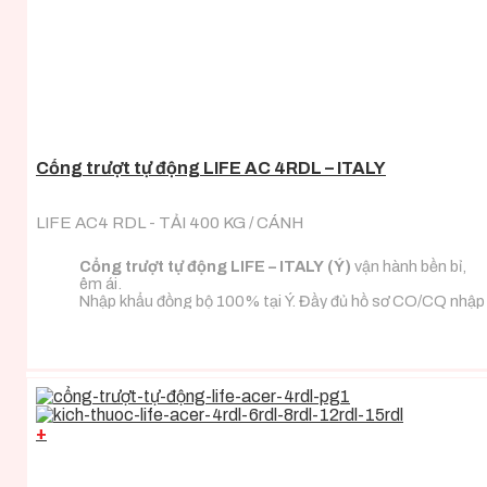
Cổng trượt tự động LIFE AC 4RDL – ITALY
LIFE AC4 RDL - TẢI 400 KG / CÁNH
Cổng trượt tự động LIFE – ITALY (Ý)
vận hành bền bỉ,
êm ái.
Nhập khẩu đồng bộ 100% tại Ý. Đầy đủ hồ sơ CO/CQ nhập
khẩu.
Đa dạng tải trọng phù hợp với mọi loại tải trọng cánh
cổng.
+