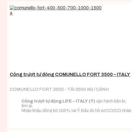
+
Cổng trượt tự động COMUNELLO FORT 3500 – ITALY
COMUNELLO FORT 3500 - TẢI 3500 KG / CÁNH
Cổng trượt tự động LIFE – ITALY (Ý)
vận hành bền bỉ,
êm ái.
Nhập khẩu đồng bộ 100% tại Ý. Đầy đủ hồ sơ CO/CQ nhập
khẩu.
Đa dạng tải trọng phù hợp với mọi loại tải trọng cánh
cổng.