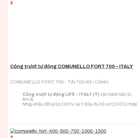
+
Cổng trượt tự động COMUNELLO FORT 700 – ITALY
COMUNELLO FORT 700 - TẢI 700 KG / CÁNH
Cổng trượt tự động LIFE – ITALY (Ý)
vận hành bền bỉ,
êm ái.
Nhập khẩu đồng bộ 100% tại Ý. Đầy đủ hồ sơ CO/CQ nhập
khẩu.
Đa dạng tải trọng phù hợp với mọi loại tải trọng cánh
cổng.
+