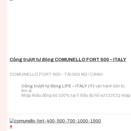
Cổng trượt tự động COMUNELLO FORT 500 – ITALY
COMUNELLO FORT 500 - TẢI 500 KG / CÁNH
Cổng trượt tự động LIFE – ITALY (Ý)
vận hành bền bỉ,
êm ái.
Nhập khẩu đồng bộ 100% tại Ý. Đầy đủ hồ sơ CO/CQ nhập
khẩu.
Đa dạng tải trọng phù hợp với mọi loại tải trọng cánh
cổng.
+