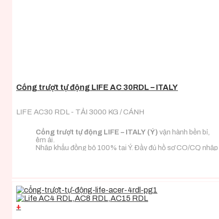
Cổng trượt tự động LIFE AC 30RDL – ITALY
LIFE AC30 RDL - TẢI 3000 KG / CÁNH
Cổng trượt tự động LIFE – ITALY (Ý)
vận hành bền bỉ,
êm ái.
Nhập khẩu đồng bộ 100% tại Ý. Đầy đủ hồ sơ CO/CQ nhập
khẩu.
Đa dạng tải trọng phù hợp với mọi loại tải trọng cánh
cổng.
+