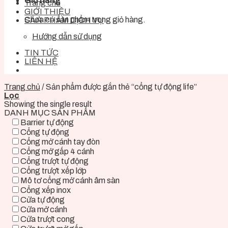
Giỏ hàng
Trang chủ
GIỚI THIỆU
Chưa có sản phẩm trong giỏ hàng.
SẢN PHẨM DỊCH VỤ
Hướng dẫn sử dụng
TIN TỨC
LIÊN HỆ
Trang chủ
/
Sản phẩm được gắn thẻ “cổng tự động life”
Lọc
Showing the single result
DANH MỤC SẢN PHẨM
Barrier tự động
Cổng tự động
Cổng mở cánh tay đòn
Cổng mở gấp 4 cánh
Cổng trượt tự động
Cổng trượt xếp lớp
Mô tơ cổng mở cánh âm sàn
Cổng xếp inox
Cửa tự động
Cửa mở cánh
Cửa trượt cong