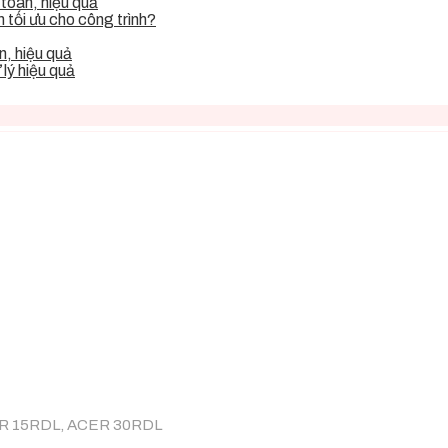
toàn, hiệu quả
tối ưu cho công trình?
, hiệu quả
lý hiệu quả
R 15RDL, ACER 30RDL