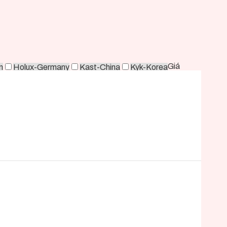
Giá
n
Holux-Germany
Kast-China
Kyk-Korea