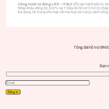
Cổng trượt tự động LIFE – ITALY (Ý)
vận hành bền bỉ, êm
Nhập khẩu đồng bộ 100% tại Ý. Đầy đủ hồ sơ CO/CQ nhập
Đa dạng tải trọng phù hợp với mọi loại tải trọng cánh cổng
Tổng đài hỗ trợ (8h0
Bạn c