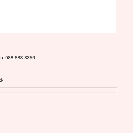
nh:
088.888.3356
ck