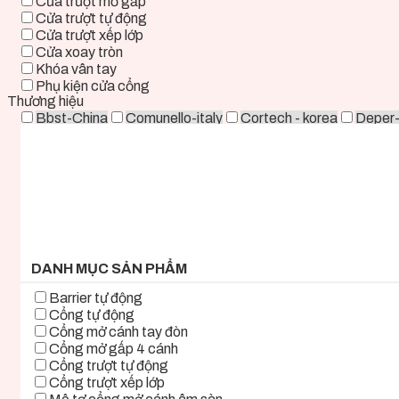
Cửa trượt mở gấp
Cửa trượt tự động
Cửa trượt xếp lớp
Cửa xoay tròn
Khóa vân tay
Phụ kiện cửa cổng
Thương hiệu
Bbst-China
Comunello-italy
Cortech - korea
Deper
Life - ITALY
Mirae-Korea
Tmt-Taiwan
Woosung - K
0 ₫ - 2.000.000 ₫
2.000.000 ₫ - 5.000.000 ₫
5.000.000 ₫ - 8.000.000 ₫
8.000.000 ₫ - 11.000.000 ₫
11.000.000 ₫ - 14.000.000 ₫
14.000.000 ₫ - 17.000.000 ₫
17.000.000 ₫+
DANH MỤC SẢN PHẨM
Barrier tự động
Cổng tự động
Cổng mở cánh tay đòn
Cổng mở gấp 4 cánh
Cổng trượt tự động
Cổng trượt xếp lớp