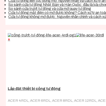
Cửa tự động liên tục đóng mở: nguyên nhân và cách xử lý an 
So sánh cửa tự động Nhật Bản và Hàn Quốc: đâu là lựa chọn 
So sánh cửa trượt tự động và cửa mở quay tự động
Cửa tự động mất điện có mở được không? Cách xử lý an toàn
Cửa tự động không mở được: Nguyên nhân chính và cách xử 
+
Lắp đặt thiết bị cổng tự động
ACER 4RDL, ACER 6RDL, ACER 8RDL, ACER 12RDL, ACE