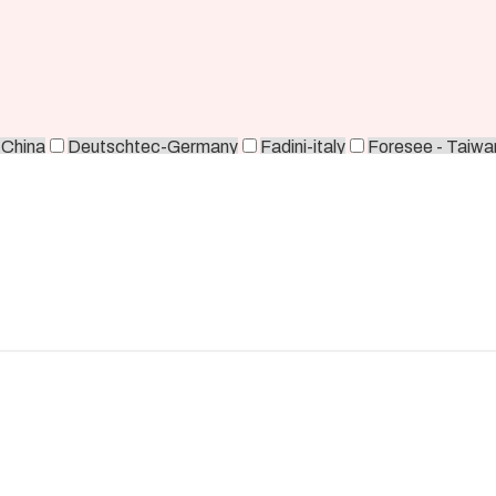
-China
Deutschtec-Germany
Fadini-italy
Foresee - Taiwa
orea
Zkteco-China