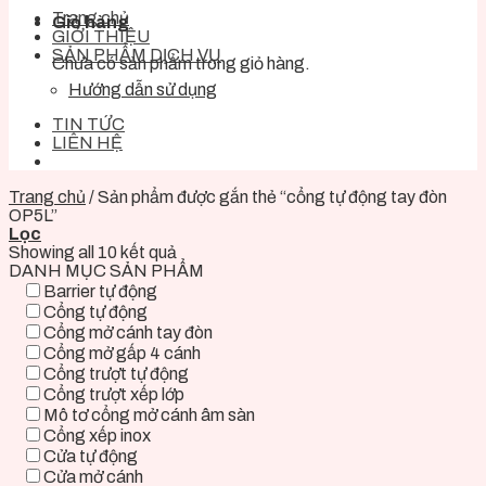
Trang chủ
Giỏ hàng
GIỚI THIỆU
SẢN PHẨM DỊCH VỤ
Chưa có sản phẩm trong giỏ hàng.
Hướng dẫn sử dụng
TIN TỨC
LIÊN HỆ
Trang chủ
/
Sản phẩm được gắn thẻ “cổng tự động tay đòn
OP5L”
Lọc
Showing all 10 kết quả
DANH MỤC SẢN PHẨM
Barrier tự động
Cổng tự động
Cổng mở cánh tay đòn
Cổng mở gấp 4 cánh
Cổng trượt tự động
Cổng trượt xếp lớp
Mô tơ cổng mở cánh âm sàn
Cổng xếp inox
Cửa tự động
Cửa mở cánh