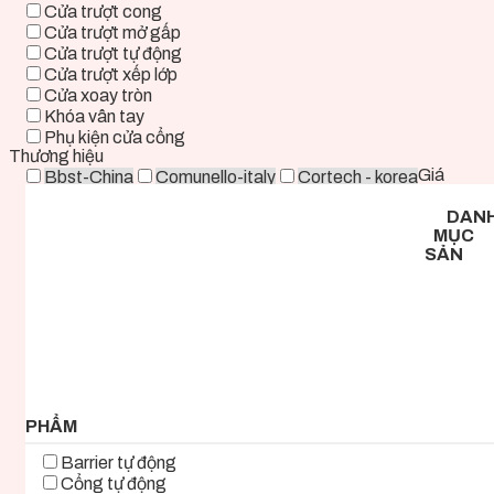
Cửa trượt cong
Cửa trượt mở gấp
Cửa trượt tự động
Cửa trượt xếp lớp
Cửa xoay tròn
Khóa vân tay
Phụ kiện cửa cổng
Thương hiệu
Giá
Bbst-China
Comunello-italy
Cortech - korea
Deper-China
Deutschtec-Germany
Fadini-italy
DAN
Foresee - Taiwan
Holux-Germany
Kast-China
MỤC
Kyk-Korea
Life - ITALY
Mirae-Korea
SẢN
Tmt-Taiwan
Woosung - Korea
Zkteco-China
0 ₫ - 2.000.000 ₫
2.000.000 ₫ - 5.000.000 ₫
5.000.000 ₫ - 8.000.000 ₫
8.000.000 ₫ - 11.000.000 ₫
11.000.000 ₫ - 14.000.000 ₫
14.000.000 ₫ - 17.000.000 ₫
17.000.000 ₫+
PHẨM
Barrier tự động
Cổng tự động