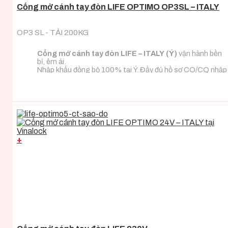
Cổng mở cánh tay đòn LIFE OPTIMO OP3SL – ITALY
OP3 SL - TẢI 200KG
Cổng mở cánh tay đòn LIFE – ITALY (Ý)
vận hành bền
bỉ, êm ái.
Nhập khẩu đồng bộ 100% tại Ý. Đầy đủ hồ sơ CO/CQ nhập
khẩu.
Đa dạng tải trọng phù hợp với mọi loại tải trọng cánh
cổng.
+