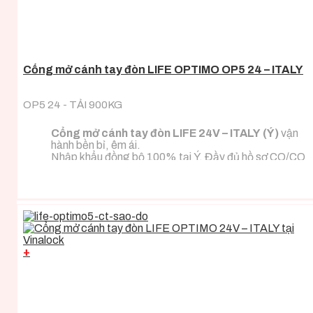
Cổng mở cánh tay đòn LIFE OPTIMO OP5 24 – ITALY
OP5 24 - TẢI 900KG
Cổng mở cánh tay đòn LIFE 24V – ITALY (Ý)
vận
hành bền bỉ, êm ái.
Nhập khẩu đồng bộ 100% tại Ý. Đầy đủ hồ sơ CO/CQ
nhập khẩu.
Đa dạng tải trọng phù hợp với mọi loại tải trọng cánh
cổng.
+