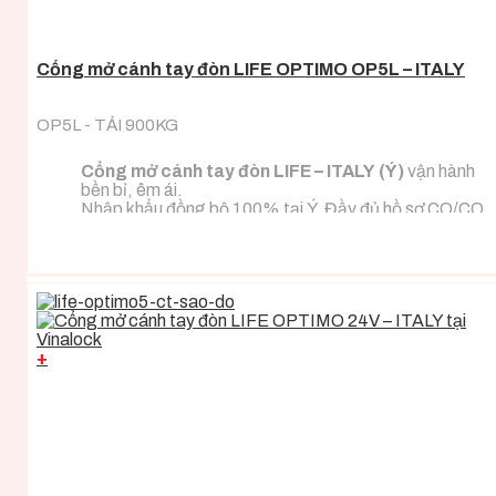
Cổng mở cánh tay đòn LIFE OPTIMO OP5L – ITALY
OP5L - TẢI 900KG
Cổng mở cánh tay đòn LIFE – ITALY (Ý)
vận hành
bền bỉ, êm ái.
Nhập khẩu đồng bộ 100% tại Ý. Đầy đủ hồ sơ CO/CQ
nhập khẩu.
Đa dạng tải trọng phù hợp với mọi loại tải trọng cánh
cổng.
+