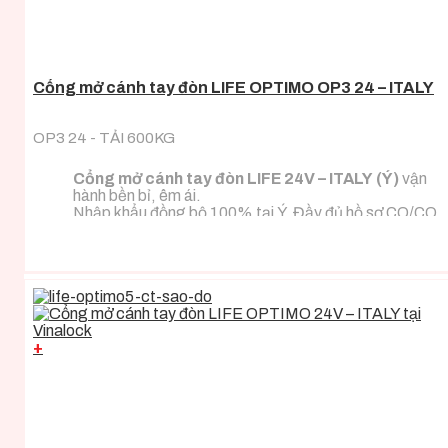
Cổng mở cánh tay đòn LIFE OPTIMO OP3 24 – ITALY
OP3 24 - TẢI 600KG
Cổng mở cánh tay đòn LIFE 24V – ITALY (Ý)
vận
hành bền bỉ, êm ái.
Nhập khẩu đồng bộ 100% tại Ý. Đầy đủ hồ sơ CO/CQ
nhập khẩu.
Đa dạng tải trọng phù hợp với mọi loại tải trọng cánh
cổng.
+