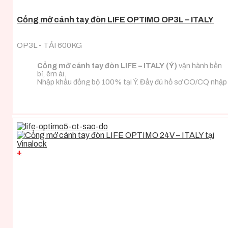
Cổng mở cánh tay đòn LIFE OPTIMO OP3L – ITALY
OP3L - TẢI 600KG
Cổng mở cánh tay đòn LIFE – ITALY (Ý)
vận hành bền
bỉ, êm ái.
Nhập khẩu đồng bộ 100% tại Ý. Đầy đủ hồ sơ CO/CQ nhập
khẩu.
Đa dạng tải trọng phù hợp với mọi loại tải trọng cánh
cổng.
+