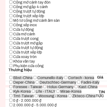
Cổng mở cánh tay đòn
Cổng mở gấp 4 cánh
Cổng trượt tự động
Cổng trượt xếp lớp
Mô tơ cổng mở cánh âm sàn
Cổng xếp inox
Cửa tự động
Cửa mở cánh
Cửa trượt cong
Cửa trượt mở gấp
Cửa trượt tự động
Cửa trượt xếp lớp
Cửa xoay tròn
Khóa vân tay
Phụ kiện cửa cổng
Thương hiệu
Giá
Bbst-China
Comunello-italy
Cortech - korea
Deper-China
Deutschtec-Germany
Fadini-italy
Foresee - Taiwan
Holux-Germany
Kast-China
Kyk-Korea
Life - ITALY
Mirae-Korea
TIN
Tmt-Taiwan
Woosung - Korea
Zkteco-China
TỨC
0 ₫ - 2.000.000 ₫
2.000.000 ₫ - 5.000.000 ₫