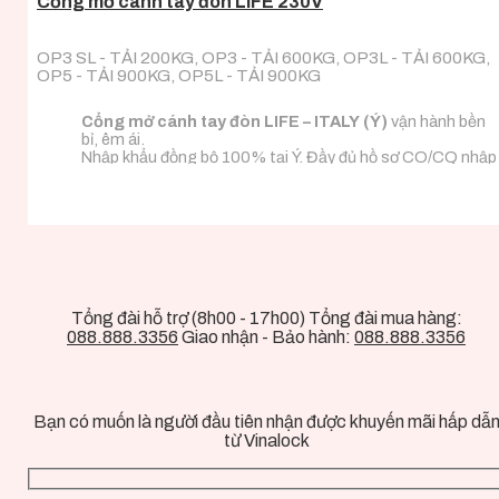
Cổng mở cánh tay đòn LIFE 230V
OP3 SL - TẢI 200KG, OP3 - TẢI 600KG, OP3L - TẢI 600KG,
OP5 - TẢI 900KG, OP5L - TẢI 900KG
Cổng mở cánh tay đòn LIFE – ITALY (Ý)
vận hành bền
bỉ, êm ái.
Nhập khẩu đồng bộ 100% tại Ý. Đầy đủ hồ sơ CO/CQ nhập
khẩu.
Đa dạng tải trọng phù hợp với mọi loại tải trọng cánh
cổng.
Tổng đài hỗ trợ (8h00 - 17h00) Tổng đài mua hàng:
088.888.3356
Giao nhận - Bảo hành:
088.888.3356
Bạn có muốn là người đầu tiên nhận được khuyến mãi hấp dẫ
từ Vinalock