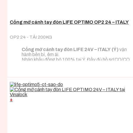
Cổng mở cánh tay đòn LIFE OPTIMO OP2 24 – ITALY
OP2 24 - TẢI 200KG
Cổng mở cánh tay đòn LIFE 24V – ITALY (Ý)
vận
hành bền bỉ, êm ái.
Nhập khẩu đồng bộ 100% tại Ý. Đầy đủ hồ sơ CO/CQ
nhập khẩu.
Đa dạng tải trọng phù hợp với mọi loại tải trọng cánh
cổng.
+