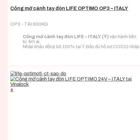
Cổng mở cánh tay đòn LIFE OPTIMO OP3 – ITALY
OP3 - TẢI 600KG
Cổng mở cánh tay đòn LIFE – ITALY (Ý)
vận hành bền
bỉ, êm ái.
Nhập khẩu đồng bộ 100% tại Ý. Đầy đủ hồ sơ CO/CQ nhập
khẩu.
Đa dạng tải trọng phù hợp với mọi loại tải trọng cánh
cổng.
+