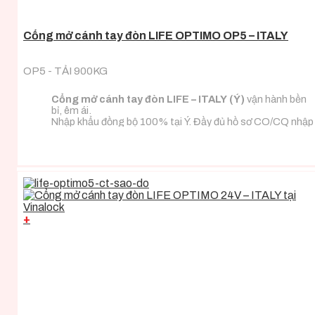
Cổng mở cánh tay đòn LIFE OPTIMO OP5 – ITALY
OP5 - TẢI 900KG
Cổng mở cánh tay đòn LIFE – ITALY (Ý)
vận hành bền
bỉ, êm ái.
Nhập khẩu đồng bộ 100% tại Ý. Đầy đủ hồ sơ CO/CQ nhập
khẩu.
Đa dạng tải trọng phù hợp với mọi loại tải trọng cánh
cổng.
+