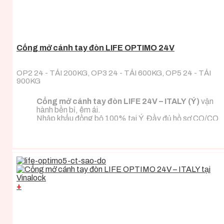
Cổng mở cánh tay đòn LIFE OPTIMO 24V
OP2 24 - TẢI 200KG, OP3 24 - TẢI 600KG, OP5 24 - TẢI
900KG
Cổng mở cánh tay đòn LIFE 24V – ITALY (Ý)
vận
hành bền bỉ, êm ái.
Nhập khẩu đồng bộ 100% tại Ý. Đầy đủ hồ sơ CO/CQ
nhập khẩu.
Đa dạng tải trọng phù hợp với mọi loại tải trọng cánh
cổng.
+