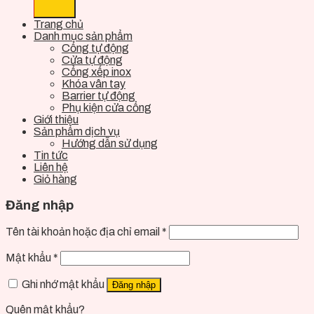
Trang chủ
Danh mục sản phẩm
Cổng tự động
Cửa tự động
Cổng xếp inox
Khóa vân tay
Barrier tự động
Phụ kiện cửa cổng
Giới thiệu
Sản phẩm dịch vụ
Hướng dẫn sử dụng
Tin tức
Liên hệ
Giỏ hàng
Đăng nhập
Tên tài khoản hoặc địa chỉ email
*
Mật khẩu
*
Ghi nhớ mật khẩu
Đăng nhập
Quên mật khẩu?