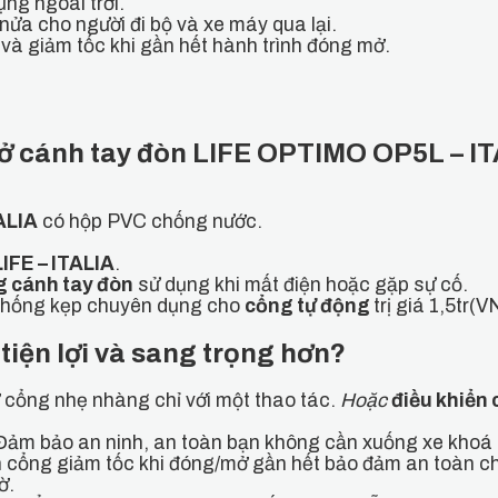
ng ngoài trời.
ửa cho người đi bộ và xe máy qua lại.
 và giảm tốc khi gần hết hành trình đóng mở.
 mở cánh tay đòn LIFE OPTIMO OP5L – I
ALIA
có hộp PVC chống nước.
IFE – ITALIA
.
g cánh tay đòn
sử dụng khi mất điện hoặc gặp sự cố.
chống kẹp chuyên dụng cho
cổng tự động
trị giá 1,5tr(
 tiện lợi và sang trọng hơn?
cổng nhẹ nhàng chỉ với một thao tác.
Hoặc
điều khiển 
. Đảm bảo an ninh, an toàn bạn không cần xuống xe khoá
 cổng giảm tốc khi đóng/mở gần hết bảo đảm an toàn ch
ờ.