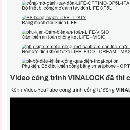
Bộ thiết bị cổng mở cánh tay đòn LIFE OP5L
Bảng mạch điều khiển LIFE
Cảm biến an toàn chống kẹt LIFE – VISIO
Remote điều khiển từ xa LIFE: FIDO – DREAM – MA
Phụ kiện: Bộ điều khiển cổng bằng smartphone –
OPT
Video công trình VINALOCK đã thi
Kênh Video YouTube công trình cổng tự động
VINA