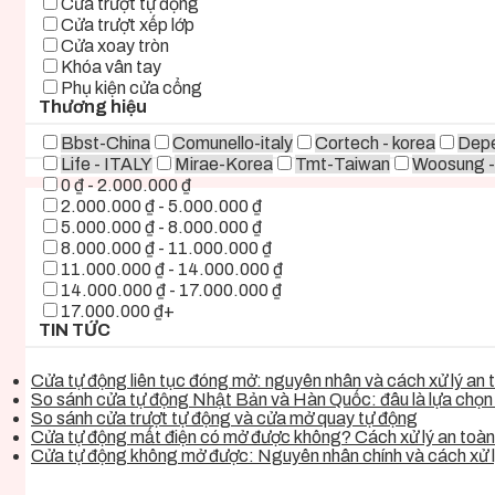
Cửa trượt tự động
Cửa trượt xếp lớp
Cửa xoay tròn
Khóa vân tay
Phụ kiện cửa cổng
Thương hiệu
Bbst-China
Comunello-italy
Cortech - korea
Depe
Life - ITALY
Mirae-Korea
Tmt-Taiwan
Woosung -
0 ₫ - 2.000.000 ₫
2.000.000 ₫ - 5.000.000 ₫
5.000.000 ₫ - 8.000.000 ₫
8.000.000 ₫ - 11.000.000 ₫
11.000.000 ₫ - 14.000.000 ₫
14.000.000 ₫ - 17.000.000 ₫
17.000.000 ₫+
TIN TỨC
Cửa tự động liên tục đóng mở: nguyên nhân và cách xử lý an t
So sánh cửa tự động Nhật Bản và Hàn Quốc: đâu là lựa chọn t
So sánh cửa trượt tự động và cửa mở quay tự động
Cửa tự động mất điện có mở được không? Cách xử lý an toàn,
Cửa tự động không mở được: Nguyên nhân chính và cách xử l