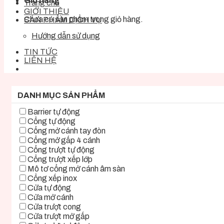
Giỏ hàng
Trang chủ
GIỚI THIỆU
Chưa có sản phẩm trong giỏ hàng.
SẢN PHẨM DỊCH VỤ
Hướng dẫn sử dụng
TIN TỨC
LIÊN HỆ
DANH MỤC SẢN PHẨM
Barrier tự động
Cổng tự động
Cổng mở cánh tay đòn
Cổng mở gấp 4 cánh
Cổng trượt tự động
Cổng trượt xếp lớp
Mô tơ cổng mở cánh âm sàn
Cổng xếp inox
Cửa tự động
Cửa mở cánh
Cửa trượt cong
Cửa trượt mở gấp