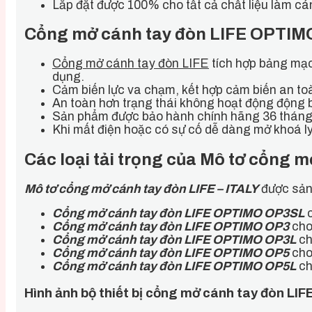
Lắp đặt được 100% cho tất cả chất liệu làm c
Cổng mở cánh tay đòn LIFE OPTIMO 
Cổng mở cánh tay đòn LIFE
tích hợp bảng mạc
dụng.
Cảm biến lực va chạm, kết hợp cảm biến an toà
An toàn hơn trạng thái không hoạt động động 
Sản phẩm được bảo hành chính hãng 36 tháng 
Khi mất điện hoặc có sự cố dễ dàng mở khoá l
Các loại tải trọng của Mô tơ cổng 
Mô tơ cổng mở cánh tay đòn LIFE – ITALY
được sản 
Cổng mở cánh tay đòn LIFE OPTIMO OP3SL
c
Cổng mở cánh tay đòn LIFE OPTIMO OP3
cho 
Cổng mở cánh tay đòn LIFE OPTIMO OP3L
ch
Cổng mở cánh tay đòn LIFE OPTIMO OP5
cho 
Cổng mở cánh tay đòn LIFE OPTIMO OP5L
ch
Hình ảnh bộ thiết bị cổng mở cánh tay đòn LI