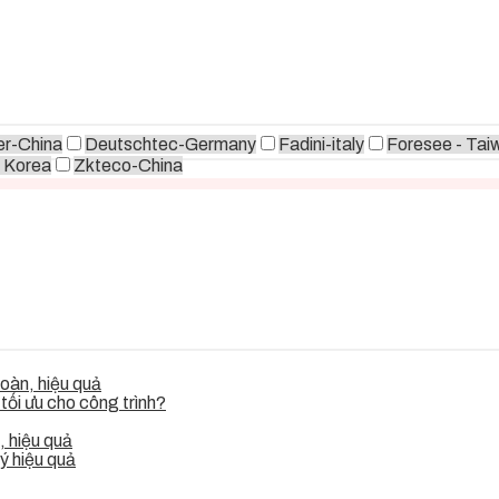
r-China
Deutschtec-Germany
Fadini-italy
Foresee - Tai
 Korea
Zkteco-China
oàn, hiệu quả
ối ưu cho công trình?
 hiệu quả
ý hiệu quả