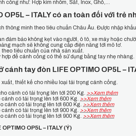
ánh cổng như: Hợp kim nhôm, Sắt, Inox, Ghỗ,…
OP5L – ITALY có an toàn đối với trẻ n
h thông minh theo tiêu chuẩn Châu Âu. Được nhập khẩu tr
n đảm bảo không kẹt vào người, ô tô, xe máy hoặc chướn
bảng mạch sẽ không cung cấp điện năng tới mô tơ.
theo tiêu chuẩn của nhà sản xuất.
y hợp để cánh cổng có thể sử dụng bằng tay nhẹ nhàng.
mở cánh tay đòn LIFE OPTIMO OP5L – IT
xuất, thiết kế cho nhiều loại tải trọng cánh cổng.
ho cánh có tải trọng lên tới 200 Kg.
>>Xem thêm
cánh có tải trọng lên tới 600 Kg.
>>Xem thêm
o cánh có tải trọng lên tới 600 Kg.
>>Xem thêm
cánh có tải trọng lên tới 900 Kg.
>>Xem thêm
o cánh có tải trọng lên tới 900 Kg.
>>Xem thêm
FE OPTIMO OP5L – ITALY (Ý)