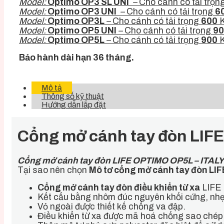
Model:
Optimo OP3 SL UNI
–
Cho cánh có tải trọn
Model:
Optimo OP3 UNI
–
Cho cánh có tải trọng
6
Model:
Optimo OP3L
–
Cho cánh có tải trọng
600
K
Model:
Optimo OP5 UNI
–
Cho cánh có tải trọng
90
Model:
Optimo OP5L
–
Cho cánh có tải trọng
900
K
Bảo hành dài hạn 36 tháng.
Mô tả
Thông số kỹ thuật
Hướng dẫn lắp đặt
Cổng mở cánh tay đòn LIF
Cổng mở cánh tay đòn LIFE OPTIMO OP5L – ITALY
Tại sao nên chọn
Mô tơ cổng mở cánh tay đòn LIF
Cổng mở cánh tay đòn điều khiển từ xa
LIFE 
Kết cấu bằng nhôm đúc nguyên khối cứng, nhẹ
Vỏ ngoài được thiết kế chống va đập.
Điều khiển từ xa được mã hoá chống sao chép. 