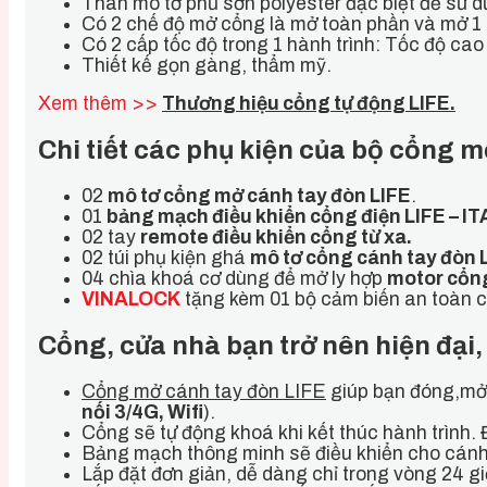
Thân mô tơ phủ sơn polyester đặc biệt để sử dụ
Có 2 chế độ mở cổng là mở toàn phần và mở 1 n
Có 2 cấp tốc độ trong 1 hành trình: Tốc độ cao
Thiết kế gọn gàng, thẩm mỹ.
Xem thêm >>
Thương hiệu cổng tự động LIFE.
Chi tiết các phụ kiện của bộ cổng
02
mô tơ cổng mở cánh tay đòn LIFE
.
01
bảng mạch điều khiển cổng điện LIFE – IT
02 tay
remote điều khiển cổng từ xa.
02 túi phụ kiện ghá
mô tơ cổng cánh tay đòn L
04 chìa khoá cơ dùng để mở ly hợp
motor cổn
VINALOCK
tặng kèm 01 bộ cảm biến an toàn 
Cổng, cửa nhà bạn trở nên hiện đại,
Cổng mở cánh tay đòn LIFE
giúp bạn đóng,mở 
nối 3/4G, Wifi
).
Cổng sẽ tự động khoá khi kết thúc hành trình
Bảng mạch thông minh sẽ điều khiển cho cánh
Lắp đặt đơn giản, dễ dàng chỉ trong vòng 24 gi