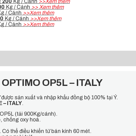
g
200
Kg / Cánh
>>Xem thêm
00
Kg / Cánh
>>
Xem thêm
g / Cánh
>>Xem thêm
0
Kg / Cánh
>>Xem thêm
g / Cánh
>>Xem thêm
E OPTIMO OP5L – ITALY
được sản xuất và nhập khẩu đồng bộ 100% tại Ý.
E – ITALY
.
OP5L (tải 900Kg/cánh).
, chống oxy hoá.
Có thể điều khiển từ bán kính 60 mét.