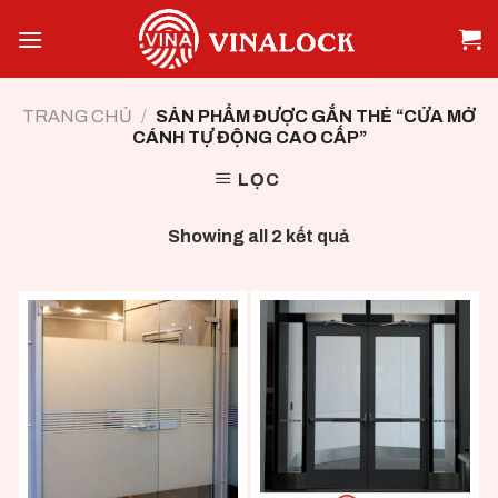
Skip
to
content
TRANG CHỦ
/
SẢN PHẨM ĐƯỢC GẮN THẺ “CỬA MỞ
CÁNH TỰ ĐỘNG CAO CẤP”
LỌC
Showing all 2 kết quả