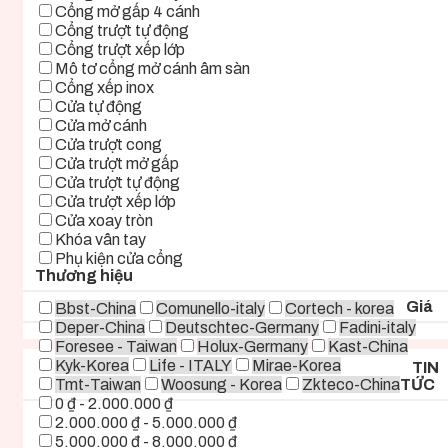
Cổng mở gấp 4 cánh
Cổng trượt tự động
Cổng trượt xếp lớp
Mô tơ cổng mở cánh âm sàn
Cổng xếp inox
Cửa tự động
Cửa mở cánh
Cửa trượt cong
Cửa trượt mở gấp
Cửa trượt tự động
Cửa trượt xếp lớp
Cửa xoay tròn
Khóa vân tay
Phụ kiện cửa cổng
Thương hiệu
Giá
Bbst-China
Comunello-italy
Cortech - korea
Deper-China
Deutschtec-Germany
Fadini-italy
Foresee - Taiwan
Holux-Germany
Kast-China
Kyk-Korea
Life - ITALY
Mirae-Korea
TIN
Tmt-Taiwan
Woosung - Korea
Zkteco-China
TỨC
0 ₫ - 2.000.000 ₫
2.000.000 ₫ - 5.000.000 ₫
5.000.000 ₫ - 8.000.000 ₫