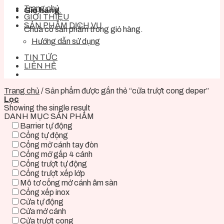
Trang chủ
Giỏ hàng
GIỚI THIỆU
SẢN PHẨM DỊCH VỤ
Chưa có sản phẩm trong giỏ hàng.
Hướng dẫn sử dụng
TIN TỨC
LIÊN HỆ
Trang chủ
/
Sản phẩm được gắn thẻ “cửa trượt cong deper”
Lọc
Showing the single result
DANH MỤC SẢN PHẨM
Barrier tự động
Cổng tự động
Cổng mở cánh tay đòn
Cổng mở gấp 4 cánh
Cổng trượt tự động
Cổng trượt xếp lớp
Mô tơ cổng mở cánh âm sàn
Cổng xếp inox
Cửa tự động
Cửa mở cánh
Cửa trượt cong