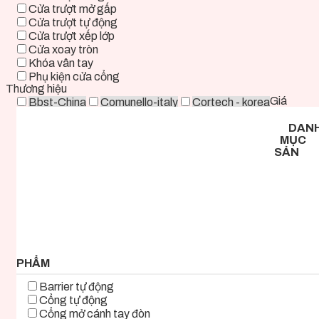
Cửa trượt mở gấp
Cửa trượt tự động
Cửa trượt xếp lớp
Cửa xoay tròn
Khóa vân tay
Phụ kiện cửa cổng
Thương hiệu
Giá
Bbst-China
Comunello-italy
Cortech - korea
Deper-China
Deutschtec-Germany
Fadini-italy
DAN
Foresee - Taiwan
Holux-Germany
Kast-China
MỤC
Kyk-Korea
Life - ITALY
Mirae-Korea
SẢN
Tmt-Taiwan
Woosung - Korea
Zkteco-China
0 ₫ - 2.000.000 ₫
2.000.000 ₫ - 5.000.000 ₫
5.000.000 ₫ - 8.000.000 ₫
8.000.000 ₫ - 11.000.000 ₫
11.000.000 ₫ - 14.000.000 ₫
14.000.000 ₫ - 17.000.000 ₫
17.000.000 ₫+
PHẨM
Barrier tự động
Cổng tự động
Cổng mở cánh tay đòn