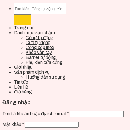
Trang chủ
Danh mục sản phẩm
Cổng tự động
Cửa tự động
Cổng xếp inox
Khóa vân tay
Barrier tự động
Phụ kiện cửa cổng
Giới thiệu
Sản phẩm dịch vụ
Hướng dẫn sử dụng
Tin tức
Liên hệ
Giỏ hàng
Đăng nhập
Tên tài khoản hoặc địa chỉ email
*
Mật khẩu
*