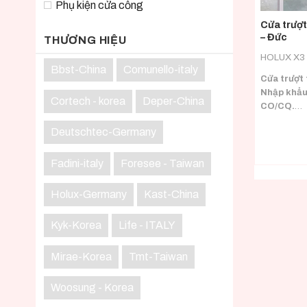
Phụ kiện cửa cổng
Cửa trượ
– Đức
THƯƠNG HIỆU
HOLUX X3
Bbst-China
Comunello-italy
Cửa trượt 
Nhập khẩu
Cortech - korea
Deper-China
CO/CQ.
Phù hợp vớ
Deutschtec-Germany
cánh.
Fadini-italy
Foresee - Taiwan
Holux-Germany
Kast-China
Kyk-Korea
Life - ITALY
Mirae-Korea
Tmt-Taiwan
Woosung - Korea