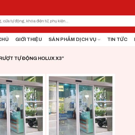
CHỦ
GIỚI THIỆU
SẢN PHẨM DỊCH VỤ
TIN TỨC
RƯỢT TỰ ĐỘNG HOLUX X3”
+