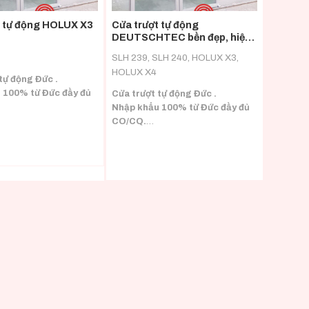
t tự động HOLUX X3
Cửa trượt tự động
DEUTSCHTEC bền đẹp, hiện
đại
SLH 239, SLH 240, HOLUX X3,
HOLUX X4
tự động Đức .
 100% từ Đức đầy đủ
Cửa trượt tự động Đức .
Nhập khẩu 100% từ Đức đầy đủ
i nhiều loại tải trọng
CO/CQ.
Phù hợp với nhiều loại tải trọng
cánh.