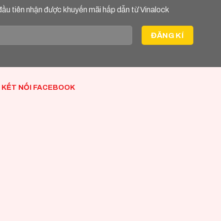
đầu tiên nhận được khuyến mãi hấp dẫn từ Vinalock
KẾT NỐI FACEBOOK