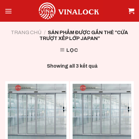
Skip
to
content
TRANG CHỦ
/
SẢN PHẨM ĐƯỢC GẮN THẺ “CỬA
TRƯỢT XẾP LỚP JAPAN”
LỌC
Showing all 3 kết quả