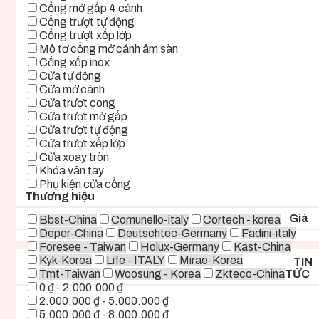
Cổng mở gấp 4 cánh
Cổng trượt tự động
Cổng trượt xếp lớp
Mô tơ cổng mở cánh âm sàn
Cổng xếp inox
Cửa tự động
Cửa mở cánh
Cửa trượt cong
Cửa trượt mở gấp
Cửa trượt tự động
Cửa trượt xếp lớp
Cửa xoay tròn
Khóa vân tay
Phụ kiện cửa cổng
Thương hiệu
Giá
Bbst-China
Comunello-italy
Cortech - korea
Deper-China
Deutschtec-Germany
Fadini-italy
Foresee - Taiwan
Holux-Germany
Kast-China
Kyk-Korea
Life - ITALY
Mirae-Korea
TIN
Tmt-Taiwan
Woosung - Korea
Zkteco-China
TỨC
0 ₫ - 2.000.000 ₫
2.000.000 ₫ - 5.000.000 ₫
5.000.000 ₫ - 8.000.000 ₫