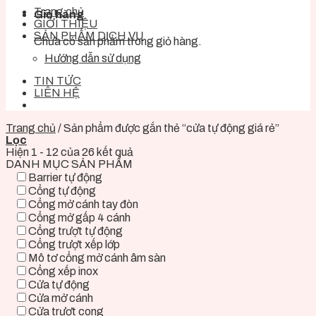
Trang chủ
Giỏ hàng
GIỚI THIỆU
SẢN PHẨM DỊCH VỤ
Chưa có sản phẩm trong giỏ hàng.
Hướng dẫn sử dụng
TIN TỨC
LIÊN HỆ
Trang chủ
/
Sản phẩm được gắn thẻ “cửa tự động giá rẻ”
Lọc
Hiện 1 - 12 của 26 kết quả
DANH MỤC SẢN PHẨM
Barrier tự động
Cổng tự động
Cổng mở cánh tay đòn
Cổng mở gấp 4 cánh
Cổng trượt tự động
Cổng trượt xếp lớp
Mô tơ cổng mở cánh âm sàn
Cổng xếp inox
Cửa tự động
Cửa mở cánh
Cửa trượt cong