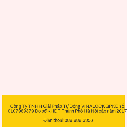
Công Ty TNHH Giải Pháp Tự Động VINALOCK GPKD số:
0107989379 Do sở KHĐT Thành Phố Hà Nội cấp năm 2017
Điện thoại:088.888.3356