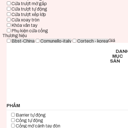
Cửa trượt mở gấp
Cửa trượt tự động
Cửa trượt xếp lớp
Cửa xoay tròn
Khóa vân tay
Phụ kiện cửa cổng
Thương hiệu
Giá
Bbst-China
Comunello-italy
Cortech - korea
Deper-China
Deutschtec-Germany
Fadini-italy
DAN
Foresee - Taiwan
Holux-Germany
Kast-China
MỤC
Kyk-Korea
Life - ITALY
Mirae-Korea
SẢN
Tmt-Taiwan
Woosung - Korea
Zkteco-China
0 ₫ - 2.000.000 ₫
2.000.000 ₫ - 5.000.000 ₫
5.000.000 ₫ - 8.000.000 ₫
8.000.000 ₫ - 11.000.000 ₫
11.000.000 ₫ - 14.000.000 ₫
14.000.000 ₫ - 17.000.000 ₫
17.000.000 ₫+
PHẨM
Barrier tự động
Cổng tự động
Cổng mở cánh tay đòn