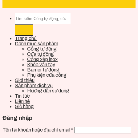
Trang chủ
Danh mục sản phẩm
Cổng tự động
Cửa tự động
Cổng xếp inox
Khóa vân tay
Barrier tự động
Phụ kiện cửa cổng
Giới thiệu
Sản phẩm dịch vụ
Hướng dẫn sử dụng
Tin tức
Liên hệ
Giỏ hàng
Đăng nhập
Tên tài khoản hoặc địa chỉ email
*